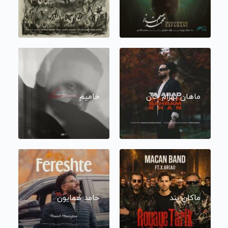
ماهان بهرام خان
حامیم
ماکان بند
حامد همایون