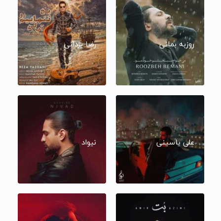
روزبه بمانی
رضا یزدانی
علی یاسینی
نیواد