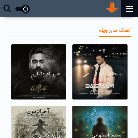
آهنگ های ویژه
بسطام
علی زند وکیلی
محمد اصفهانی
روزبه بمانی