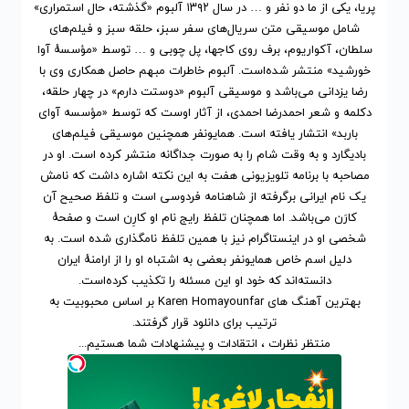
پریا، یکی از ما دو نفر و … در سال ۱۳۹۲ آلبوم «گذشته، حال استمراری»
شامل موسیقی متن سریال‌های سفر سبز، حلقه سبز و فیلم‌های
سلطان، آکواریوم، برف روی کاجها، پل چوبی و … توسط «مؤسسهٔ آوا
خورشید» منتشر شده‌است. آلبوم خاطرات مبهم حاصل همکاری وی با
رضا یزدانی می‌باشد و موسیقی آلبوم «دوستت دارم» در چهار حلقه،
دکلمه و شعر احمدرضا احمدی، از آثار اوست که توسط «مؤسسه آوای
باربد» انتشار یافته است. همایونفر همچنین موسیقی فیلم‌های
بادیگارد و به وقت شام را به صورت جداگانه منتشر کرده است. او در
مصاحبه با برنامه تلویزیونی هفت به این نکته اشاره داشت که نامش
یک نام ایرانی برگرفته از شاهنامه فردوسی است و تلفظ صحیح آن
کارَن می‌باشد. اما همچنان تلفظ رایج نام او کارِن است و صفحهٔ
شخصی او در اینستاگرام نیز با همین تلفظ نامگذاری شده است. به
دلیل اسم خاص همایونفر بعضی به اشتباه او را از ارامنهٔ ایران
دانسته‌اند که خود او این مسئله را تکذیب کرده‌است.
بهترین آهنگ های Karen Homayounfar
بر اساس محبوبیت
به
ترتیب برای
دانلود
قرار گرفتند.
منتظر نظرات ، انتقادات و پیشنهادات شما هستیم...