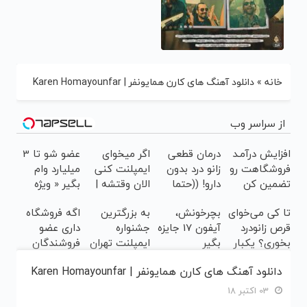
خانه
»
دانلود آهنگ های کارن همایونفر | Karen Homayounfar
از سراسر وب
افزایش درآمـد
درمان قطعی
اگر میخوای
عضو شو تا 3
فروشگاهت رو
زانو درد بدون
ایمپلنت کنی
میلیارد وام
تضمین کن
دارو! ((حتما
الان وقتشه |
بگیر « ویژه
پرسش‌نامه رو
فقط با ۲۵
فروشگاه ها »
تا کی می‌خوای
بچرخونش،
به بزرگترین
اگه فروشگاه
پر کن))
میلیون
قرص زانودرد
آیفون 17 جایزه
جشنواره
داری عضو
تومان!!!
بخوری؟ یکبار
بگیر
ایمپلنت تهران
فروشندگان
اصولی
خوش اومدید!
دیجی پی شو ،
دانلود آهنگ های کارن همایونفر | Karen Homayounfar
درمانش کن
| فقط ۲۵
فروش رو بالا
میلیون !
ببر
03 اکتبر 18