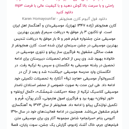
راحتی و با سرعت بالا گوش دهید و با کیفیت عالی با فرمت mp3
دانلود کنید
دانلود فول آلبوم کارن همایونفر - Karen Homayounfar
کارن همایونفر (زاده ۱۳۴۷ تهران)، موسیقی‌دان و آهنگساز اهل ایران
است. او تاکنون ۳ بار موفق به دریافت سیمرغ بلورین بهترین
موسیقی متن جشنواره فیلم فجر و ۵ بار موفق به دریافت تندیس
بهترین موسیقی در جشن سینمای ایران شده است. کارن همایونفر از
هفت سالگی مشغول به فراگیری ساز پیانو و تئوری موسیقی در
خانواده بهبود شد. وی پس از اتمام تحصیلات دبیرستان برای ادامه
تحصیل در رشته موسیقی به انگلستان و سپس به ترکیه رفت. در
انگلستان وارد مدرسه موسیقی «بیلکنت» شد و بعد از آن در
کنسرواتوآر موسیقی «هاجِد تپهٔ» آنکارا، به تحصیلات تکمیلی خود
ادامه داد. طی این مدت به صورت خصوصی از محضر استادان نامدار
موسیقی کلاسیک ترکیه از جمله «حیکمَت شیمشَک»، «کمال اَروغلو» و
«انور توفان» بهره برد و فراگیری اصول هارمونی، کُنتر پوآن، فُرم و
تکمیل نوازندگی پیانو را ادامه داد. همایونفر از سال ۱۳۷۳ به آهنگسازی
فیلم مشغول می‌باشد. همچنین در ادامه فعالیت‌های خود در سال ۱۳۹۰
آلبومی بنام «سرانجام» شامل مجموعه آثار وی برای موسیقی متن
فیلم‌های جرم، خاک آشنا، زادبوم، گزارش یک جشن، سوت پایان، قصهٔ