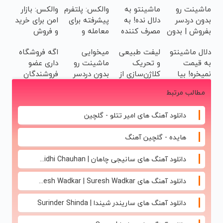
ماشینت رو
ماشینتو به
والکس: پلتفرم
والکس: بازار
بدون دردسر
دلال نده! به
پیشرفته برای
امن برای خرید
بفروش | بدون
مصرف کننده
معامله و
و فروش
کمسیون 😍
بفروش! بدون
سرمایه‌گذاری
دارایی‌های
دلال ماشینتو
لیفت طبیعی
میخوایی
اگه فروشگاه
پاسخ به یک
ایمن
دیجیتال
به قیمت
و تحریک
ماشینت رو
داری عضو
تماس
نمیخره! بیا
کلاژن‌سازی از
بدون دردسر
فروشندگان
اینجا به
داخل پوست با
بفروشی؟
دیجی پی شو
مطالب مرتبط
قیمت
24ماه
بدون
3 میلیارد وام
بفروش*فقط
ماندگاری ✅
کمیسیون
بگیر
دانلود آهنگ های امیر تتلو - گلچین
خریدار واقعی*
جوان شو
هایده - گلچین آهنگ
دانلود آهنگ های سانیجی چاهان | Sunidhi Chauhan
دانلود آهنگ های Suresh Wadkar | Suresh Wadkar
دانلود آهنگ های ساریندر شیندا | Surinder Shinda