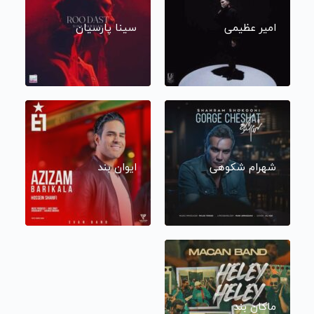
امیر عظیمی
سینا پارسیان
شهرام شکوهی
ایوان بند
ماکان بند