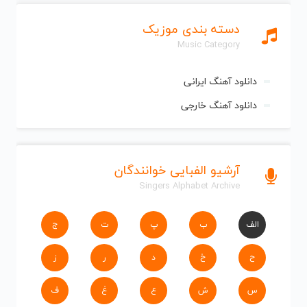
دسته بندی موزیک
Music Category
دانلود آهنگ ایرانی
دانلود آهنگ خارجی
آرشیو الفبایی خوانندگان
Singers Alphabet Archive
الف
ب
پ
ت
ج
ح
خ
د
ر
ز
س
ش
ع
غ
ف