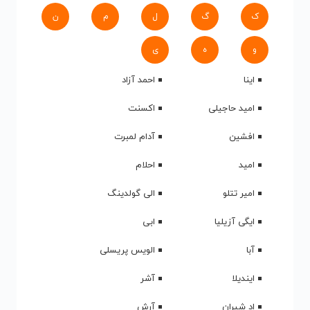
ک
گ
ل
م
ن
و
ه
ی
اینا
احمد آزاد
امید حاجیلی
اکسنت
افشین
آدام لمبرت
امید
احلام
امیر تتلو
الی گولدینگ
ایگی آزیلیا
ابی
آبا
الویس پریسلی
ایندیلا
آشر
اد شیران
آرش