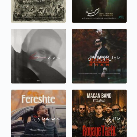
ماهان بهرام خان
حامیم
ماکان بند
حامد همایون