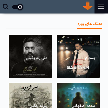
آهنگ های ویژه
بسطام
علی زند وکیلی
محمد اصفهانی
روزبه بمانی