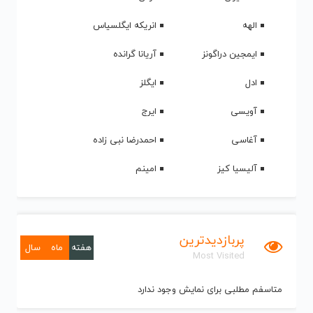
الهه
انریکه ایگلسیاس
ایمجین دراگونز
آریانا گرانده
ادل
ایگلز
آویسی
ایرج
آغاسی
احمدرضا نبی زاده
آلیسیا کیز
امینم
پربازدیدترین
هفته
ماه
سال
Most Visited
متاسفم مطلبی برای نمایش وجود ندارد