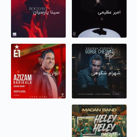
امیر عظیمی
سینا پارسیان
شهرام شکوهی
ایوان بند
ماکان بند