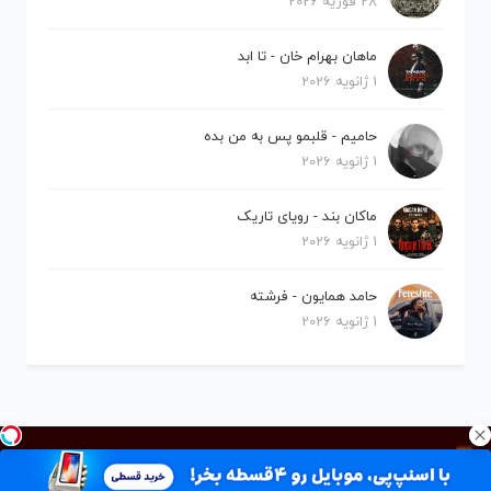
28 فوریه 2026
ماهان بهرام خان - تا ابد
1 ژانویه 2026
حامیم - قلبمو پس به من بده
1 ژانویه 2026
ماکان بند - رویای تاریک
1 ژانویه 2026
حامد همایون - فرشته
1 ژانویه 2026
کلیه حقوق برای نیلو موزیک محفوظ است.