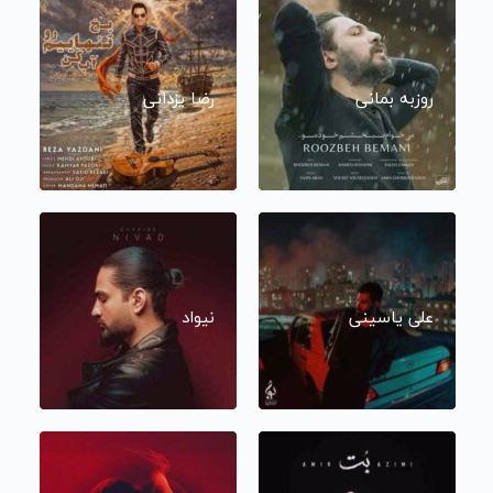
روزبه بمانی
رضا یزدانی
علی یاسینی
نیواد