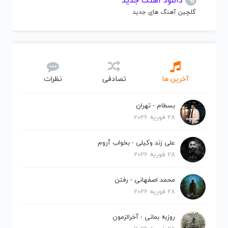
دانلود آهنگ جدید
گلچین آهنگ های جدید
آخرین ها
تصادفی
نظرات
بسطام - تهران
28 فوریه 2026
علی زند وکیلی - بخواب آروم
28 فوریه 2026
محمد اصفهانی - رفتن
28 فوریه 2026
روزبه بمانی - آخرالزمون