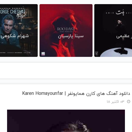
ر عظیمی
سینا پارسیان
شهرام شکوهی
دانلود آهنگ های کارن همایونفر | Karen Homayounfar
03 اکتبر 18