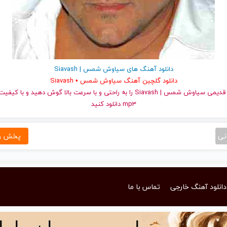
دانلود آهنگ های سیاوش شمس | Siavash
دانلود گلچین آهنگ سیاوش شمس • Siavash
و قدیمی سیاوش شمس | Siavash را به راحتی و با سرعت بالا گوش دهید و با
mp3 دانلود کنید
نی
پخش و 
دانلود آهنگ خارجی
تماس با ما