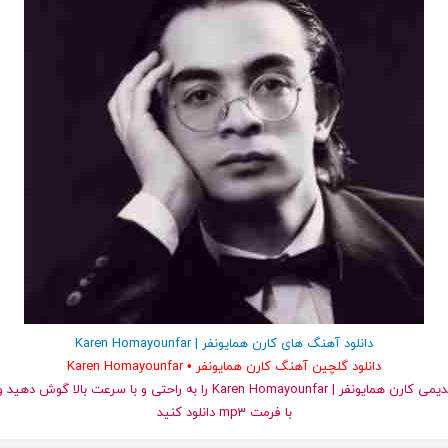
دانلود آهنگ های کارن همایونفر | Karen Homayounfar
دانلود گلچین آهنگ کارن همایونفر • Karen Homayounfar
و قدیمی کارن همایونفر | Karen Homayounfar را به راحتی و با سرعت بال
با فرمت mp3 دانلود کنید