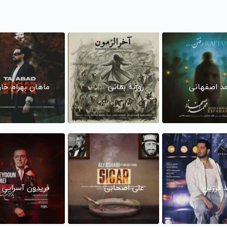
د اصفهانی
روزبه بمانی
ماهان بهرام خا
د فرزین
علی اصحابی
فریدون آسرایی