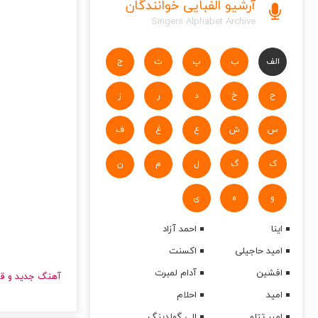
آرشیو الفبایی خوانندگان
Singers Alphabet Archive
الف
ب
پ
ت
ج
ح
خ
د
ر
ز
س
ش
ع
غ
ف
ک
گ
ل
م
ن
و
ه
ی
اینا
احمد آزاد
امید حاجیلی
اکسنت
افشین
آدام لمبرت
آهنگ جدید
امید
احلام
امیر تتلو
الی گولدینگ