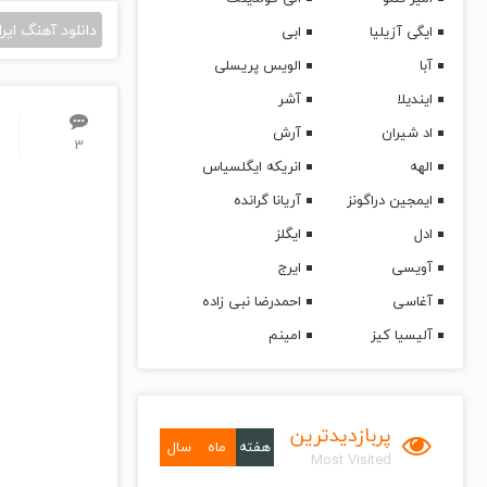
دانلود آهنگ ایرا
ایگی آزیلیا
ابی
آبا
الویس پریسلی
ایندیلا
آشر
اد شیران
آرش
3
الهه
انریکه ایگلسیاس
ایمجین دراگونز
آریانا گرانده
ادل
ایگلز
آویسی
ایرج
آغاسی
احمدرضا نبی زاده
آلیسیا کیز
امینم
پربازدیدترین
هفته
ماه
سال
Most Visited