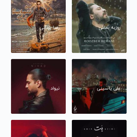
روزبه بمانی
رضا یزدانی
علی یاسینی
نیواد