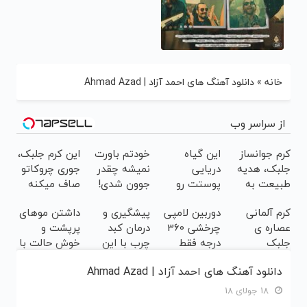
خانه
»
دانلود آهنگ های احمد آزاد | Ahmad Azad
از سراسر وب
کرم جوانساز
این گیاه
خودتم باورت
این کرم جلبک،
جلبک، هدیه
دریایی
نمیشه چقدر
جوری چروکاتو
طبیعت به
پوستت رو
جوون شدی!
صاف میکنه
شما(خرید با
طوری صاف
خرید جوانساز
که انگار
کرم آلمانی
دوربین لامپی
پیشگیری و
داشتن موهای
تخفیف ویژه)
میکنه انگار
اسپیرولینا با
بوتاکس کردی!
عصاره ی
چرخشی 360
درمان کبد
پرپشت و
20سال جوون
تخفیف ویژه
(تخفیف ویژه)
جلبک
درجه فقط
چرب با این
خوش حالت با
شدی🔥
اسپیرولینا
امروز حراج شد
نوشیدنی
جلبک
دانلود آهنگ های احمد آزاد | Ahmad Azad
معروف به
🔥 پرداخت
گیاهی
اسپیرولینا
اکسیر جوانی!!
درب منزل
18 جولای 18