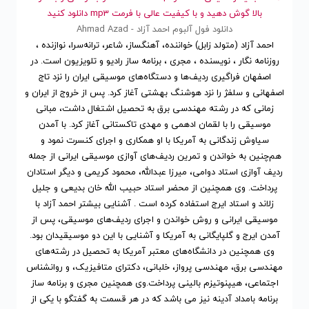
بالا گوش دهید و با کیفیت عالی با فرمت mp3 دانلود کنید
دانلود فول آلبوم احمد آزاد - Ahmad Azad
احمد آزاد (متولد زابل) خواننده، آهنگساز، شاعر، ترانه‌سرا، نوازنده ،
روزنامه نگار ، نویسنده ، مجری ، برنامه ساز رادیو و تلویزیون است. در
اصفهان فراگیری ردیف‌ها و دستگاه‌های موسیقی ایران را نزد تاج
اصفهانی و سلفژ را نزد هوشنگ بهشتی آغاز کرد. پس از خروج از ایران و
زمانی که در رشته مهندسی برق به تحصیل اشتغال داشت، مبانی
موسیقی را با لقمان ادهمی و مهدی تاکستانی آغاز کرد. با آمدن
سیاوش زندگانی به آمریکا با او همکاری و اجرای کنسرت نمود و
هم‌چنین به خواندن و تمرین ردیف‌های آوازی موسیقی ایرانی از جمله
ردیف آوازی استاد دوامی، میرزا عبدالله، محمود کریمی و دیگر استادان
پرداخت. وی همچنین از محضر استاد حبیب الله خان بدیعی و جلیل
زلاند و استاد ایرج استفاده کرده است . آشنایی بیشتر احمد آزاد با
موسیقی ایرانی و روش خواندن و اجرای ردیف‌های موسیقی، پس از
آمدن ایرج و گلپایگانی به آمریکا و آشنایی با این دو موسیقیدان بود.
وی همچنین در دانشگاه‌های معتبر آمریکا به تحصیل در رشته‌های
مهندسی برق، مهندسی پرواز، خلبانی، دکترای متافیزیک، و روانشناس
اجتماعی، هیپنوتیزم بالینی پرداخت.وی همچنین مجری و برنامه ساز
برنامه بامداد آدینه نیز می باشد که در هر قسمت به گفتگو با یکی از