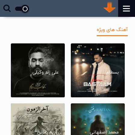
آهنگ های ویژه
بسطام
علی زند وکیلی
محمد اصفهانی
روزبه بمانی