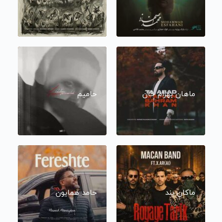
ماهان بهرام خان
حامیم
ماکان بند
حامد همایون