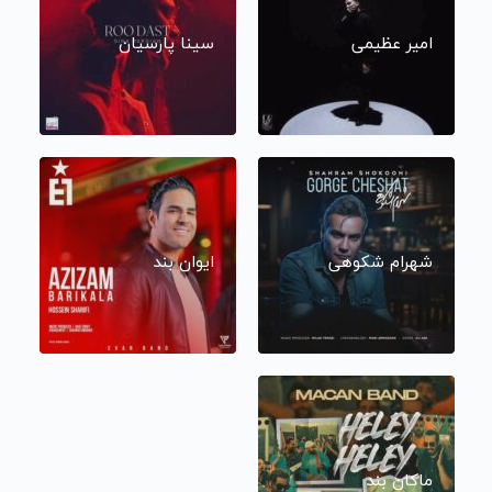
امیر عظیمی
سینا پارسیان
شهرام شکوهی
ایوان بند
ماکان بند