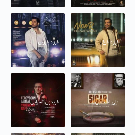
فرزاد فرخ
فرزاد فرزین
علی اصحابی
فریدون آسرایی