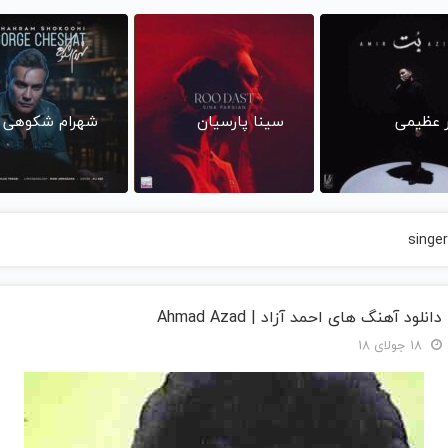
ر عظیمی
سینا پارسیان
شهرام شکوهی
singe
دانلود آهنگ های احمد آزاد | Ahmad Azad
18 جولای 18