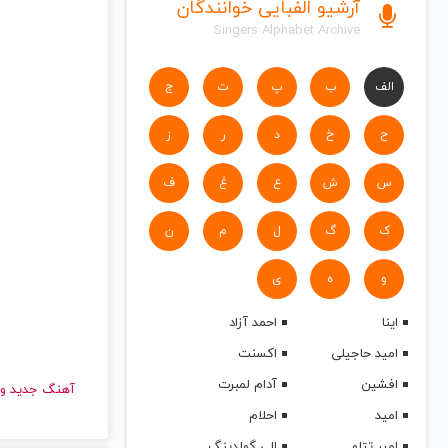
آرشیو الفبایی خوانندگان
Singers Alphabet Archive
الف
ب
پ
ت
ج
ح
خ
د
ر
ز
س
ش
ع
غ
ف
ک
گ
ل
م
ن
و
ه
ی
اینا
احمد آزاد
امید حاجیلی
اکسنت
افشین
آدام لمبرت
آهنگ جدید
امید
احلام
امیر تتلو
الی گولدینگ