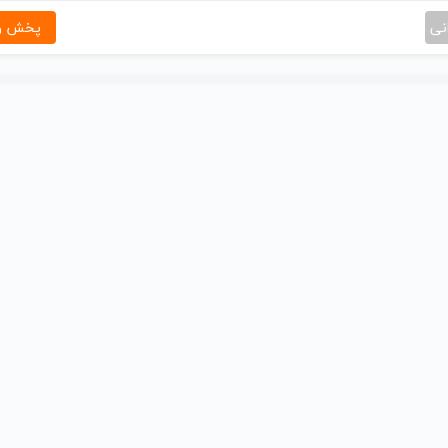
نی
پخش و 