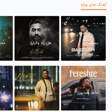
آهنگ های ویژه
بسطام
علی زند وکیلی
محم
حامد همایون
فرزاد فرخ
فرزا