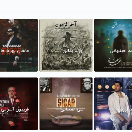
د اصفهانی
روزبه بمانی
ماهان بهرام خا
د فرزین
علی اصحابی
فریدون آسرایی