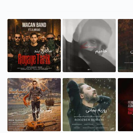
ن
حامیم
ماکان بند
روزبه بمانی
رضا یزدانی