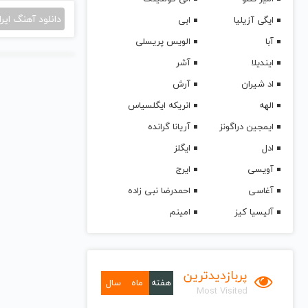
دانلود آهنگ ایرا
ایگی آزیلیا
ابی
آبا
الویس پریسلی
ایندیلا
آشر
اد شیران
آرش
الهه
انریکه ایگلسیاس
ایمجین دراگونز
آریانا گرانده
ادل
ایگلز
آویسی
ایرج
آغاسی
احمدرضا نبی زاده
آلیسیا کیز
امینم
پربازدیدترین
هفته
ماه
سال
Most Visited