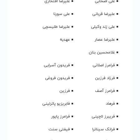
علی اصحابی
علیرضا افتخاری
علیرضا قربانی
علی سورنا
علی زند وکیلی
علیرضا طلیسچی
علیرضا عصار
عهدیه
غلامحسین بنان
فرامرز اصلانی
فریدون آسرایی
فرزاد فرزین
فریدون فروغی
فرامرز آصف
فرزین
فرهاد
فابریزیو پاترلینی
فریبرز لاچینی
فرامرز پایور
فرانک سیناترا
فیفتی سنت