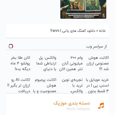
خانه
»
دانلود آهنگ های یانی | Yanni
از سراسر وب
اکانت هوش
وام 200
والکس: پل
الان طلا بخر
مصنوعی ارزان
میلیونی آبان
ارتباطی شما
پولشو 4 ماه
شد !!!
تتر. همین الان
با دنیای
دیگه بده!
احراز هویت
سرمایه‌گذاری
سرمایه‌گذاری
خرید موبایل با
تجربه‌ی نوین
اکانت پرمیوم
اکانت AI رو
کن!
دیجیتال
طلا با اقساط
اسنپ پی | در
ترید با
هوش
ارزان تر بگیر !!
بی‌بهره
۴ قسط بدون
والکس،
مصنوعیت و با
دریافت
سود و کارمزد!
آینده‌ای روشن
تخفیف بگیر!!!
کدتخفیف
در انتظار
دریافت
دسته بندی موزیک
شماست
تخفیف👇👇
Music Category