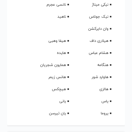
نیکی میناژ
نانسی عجرم
نیک جوناس
ناهید
وان دایرکشن
هیلاری داف
هیفا وهبی
هشام عباس
هایده
هنگامه
همایون شجریان
هاوارد شور
هانس زیمر
هالزی
هیچکس
یاس
یانی
یروما
یان تیرسن