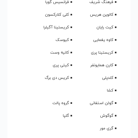
فرهنگ شریف
فرانسیس گویا
کالوین هریس
کلی کلارکسون
کیت رایان
کریستینا آگیلرا
کاوه یغمایی
کیوسک
کریستینا پری
کانیه وست
کارن همایونفر
کیتی پری
کلدپلی
کریس دی برگ
کشا
گوئن استفانی
گروه پالت
گوگوش
گلپا
گری مور