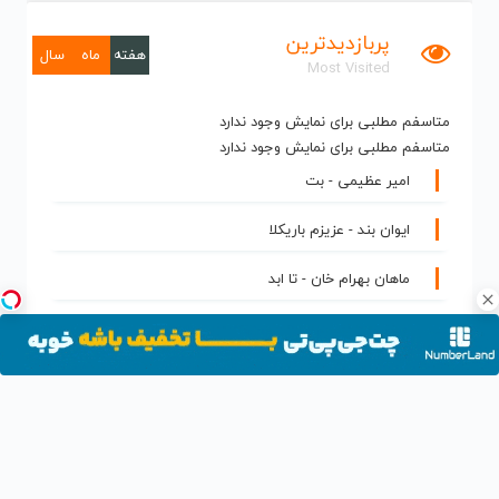
پربازدیدترین
هفته
ماه
سال
Most Visited
متاسفم مطلبی برای نمایش وجود ندارد
متاسفم مطلبی برای نمایش وجود ندارد
امیر عظیمی - بت
ایوان بند - عزیزم باریکلا
ماهان بهرام خان - تا ابد
علی زند وکیلی - بخواب آروم
روزبه بمانی - میخوام ببخشم خودمو
ماکان بند - هلی هلی
علی اصحابی - سیگار