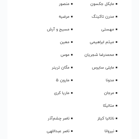
مایکل جکسون
منصور
مدرن تاکینگ
مرضیه
مهستی
مسیح و آرش
میثم ابراهیمی
معین
محمدرضا شجریان
موس
مایلی سایرس
مگان ترینر
مدونا
مارون ۵
مرجان
ماریا کری
متالیکا
ناتالیا کیلز
ناصر چشم‌آذر
نیروانا
ناصر عبداللهی