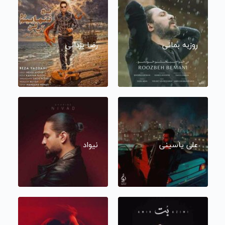
روزبه بمانی
رضا یزدانی
علی یاسینی
نیواد