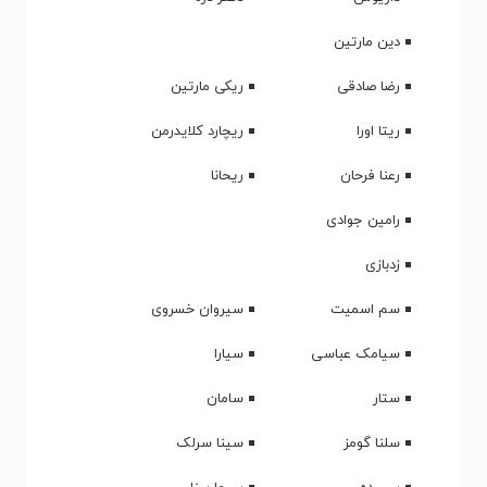
دین مارتین
رضا صادقی
ریکی مارتین
ریتا اورا
ریچارد کلایدرمن
رعنا فرحان
ریحانا
رامین جوادی
زدبازی
سم اسمیت
سیروان خسروی
سیامک عباسی
سیارا
ستار
سامان
سلنا گومز
سینا سرلک