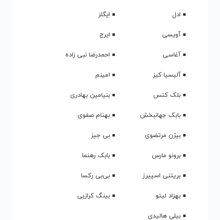
ادل
ایگلز
آویسی
ایرج
آغاسی
احمدرضا نبی زاده
آلیسیا کیز
امینم
بلک کتس
بنیامین بهادری
بابک جهانبخش
بهنام صفوی
بیژن مرتضوی
بی جیز
برونو مارس
بابک رهنما
بریتنی اسپیرز
بی‌بی رکسا
بهزاد لیتو
بینگ کرازبی
بیلی هالیدی