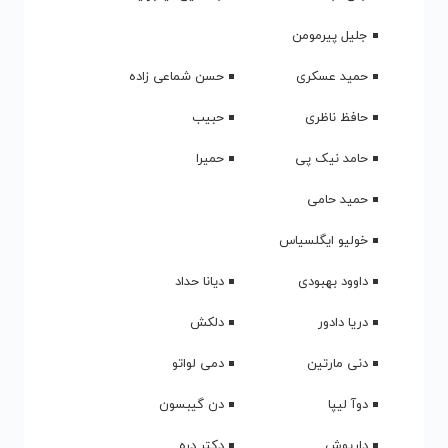
جلیل پیرمومن
حمید عسکری
حسن شماعی زاده
حافظ ناظری
حبیب
حامد نیک پی
حمیرا
حمید حامی
خولیو ایگلسیاس
داوود بهبودی
دیانا حداد
دریا دادور
دلکش
دنی مارتین
دمی لواتو
دوآ لیپا
دن گیبسون
داریوش
دکتر دره