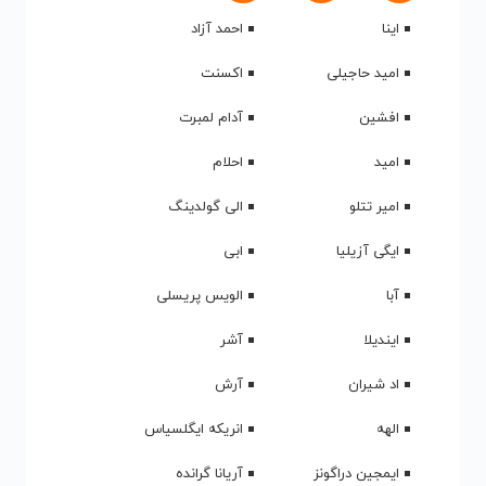
اینا
احمد آزاد
امید حاجیلی
اکسنت
افشین
آدام لمبرت
امید
احلام
امیر تتلو
الی گولدینگ
ایگی آزیلیا
ابی
آبا
الویس پریسلی
ایندیلا
آشر
اد شیران
آرش
الهه
انریکه ایگلسیاس
ایمجین دراگونز
آریانا گرانده