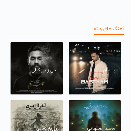
آهنگ های ویژه
بسطام
علی زند وکیلی
محمد اصفهانی
روزبه بمانی