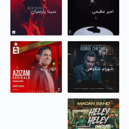
امیر عظیمی
سینا پارسیان
شهرام شکوهی
ایوان بند
ماکان بند