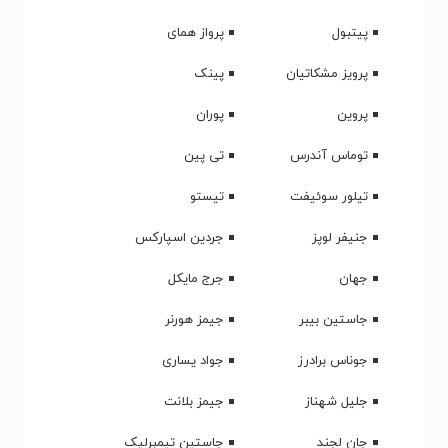
پیتبول
پرواز همای
پرویز مشکاتیان
پینک
پروین
پوران
توماس آندرس
تی پین
تیلور سوئیفت
تیستو
جنیفر لوپز
جردین اسپارکس
جهان
جرج مایکل
جاستین بیبر
جیمز هورنر
جوناس برادرز
جواد یساری
جلیل شهناز
جیمز بلانت
جان لجند
جاستین تیمبرلیک