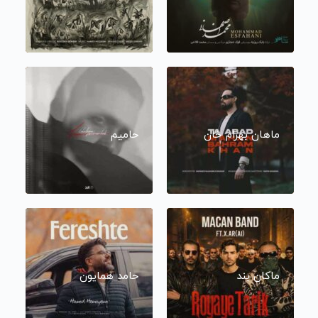
ماهان بهرام خان
حامیم
ماکان بند
حامد همایون