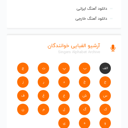
دانلود آهنگ ایرانی
دانلود آهنگ خارجی
آرشیو الفبایی خوانندگان
Singers Alphabet Archive
الف
ب
پ
ت
ج
ح
خ
د
ر
ز
س
ش
ع
غ
ف
ک
گ
ل
م
ن
و
ه
ی