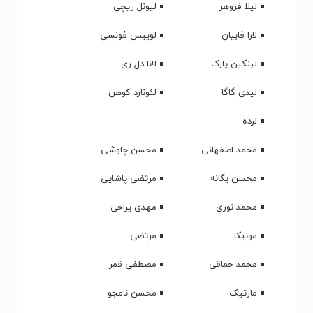
لیلا فروهر
لیونل ریچی
لارا فابیان
لوییس فونسی
لینکین پارک
لانا دل ری
لیدی گاگا
لئونارد کوهن
لرده
محمد اصفهانی
محسن چاوشی
محسن یگانه
مرتضی پاشایی
محمد نوری
مهدی یراحی
مونیکا
مرتضی
محمد حماقی
مصطفی قمر
مارتیک
محسن نامجو