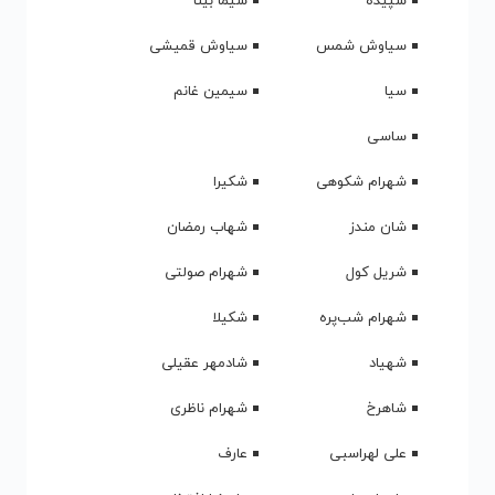
سپیده
سیما بینا
سیاوش شمس
سیاوش قمیشی
سیا
سیمین غانم
ساسی
شهرام شکوهی
شکیرا
شان مندز
شهاب رمضان
شریل کول
شهرام صولتی
شهرام شب‌پره
شکیلا
شهیاد
شادمهر عقیلی
شاهرخ
شهرام ناظری
علی لهراسبی
عارف