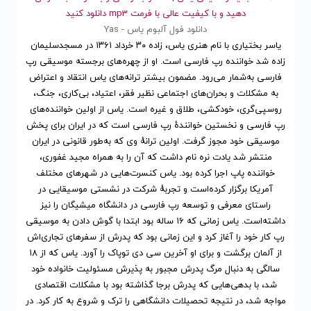
دهید و با کیفیت عالی با فرمت mp3 دانلود کنید
دانلود فول آلبوم یاس - Yas
یاسر بختیاری با نام هنری یاس، زاده ۳۰ خرداد ۱۳۶۱ در مسجدسلیمان
زاده شد خواننده رپ فارسی است. او از چهره‌های برجسته موسیقی رپ
فارسی به‌شمار می‌رود. مضمون بیشتر ترانه‌های یاس انتقاد و اعتراض
به مشکلات و بحران‌های اجتماعی نظیر فقر، اعتیاد، بی‌کاری، جنگ،
روسپی‌گری، خودکشی، طلاق و غیره است. یاس از اولین خواننده‌های
رپ فارسی و نخستین خوانندهٔ رپ فارسی است که در ایران برای پخش
موسیقی خود مجوز گرفت. اولین ترانهٔ وی که به‌طور قانونی در ایران
منتشر شد یادت نره نام داشت که آن را به همراه مجید غفوری،
خواننده پاپ اجرا کرده بود. یاس کنسرت‌هایی در شهرهای مختلف
آمریکا برگزار کرده‌است و تجربهٔ شرکت در نشستی موسیقایی در
راستای معرفی و توسعه رپ فارسی در دانشگاه میشیگان را نیز
داشته‌است. یاس زمانی که ۱۶ ساله بود ابتدا با گوش دادن به موسیقی
رپ کار خود را آغاز کرد و این زمانی بود که پدرش از سفرهای تجاری‌اش
از آلمان برگشت و برای او آخرین سی دی توپاک را آورد. یاس که از ۱۸
سالگی به دنبال مرگ پدرش مجبور به پذیرش مسئولیت خانواده خود
شد، با بدهی‌هایی که پدرش برجا گذاشته بود با مشکلات اقتصادی
مواجه شد، در نتیجه تحصیلات دانشگاهی را ترک و شروع به کار کرد. در