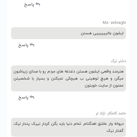
پاسخ
Mz‐ eshraghi
ایشون عالییییییی هستن
پاسخ
دختر ترک
هنرمند واقعی ایشون هستن دغدغه های مردم رو با صدای زیباشون
میگن و هیچ توهینی ب هیچکی نمیکنن و بسیار با شخصیتن
ممنون از سایت خوبتون
پاسخ
حامد کامکار .نژاد لر
دیوانه وار عاشق اهنگتام .تمام دنیا باید بگن کردار نییک پندار نیک
گفتار نیک