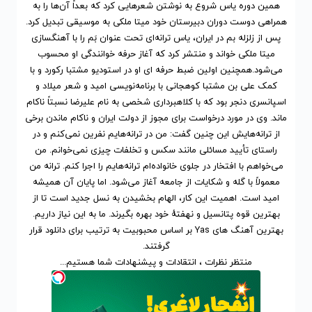
همین دوره یاس شروع به نوشتن شعرهایی کرد که بعداً آن‌ها را به
همراهی دوست دوران دبیرستان خود میتا ملکی به موسیقی تبدیل کرد.
پس از زلزله بم در ایران، یاس ترانه‌ای تحت عنوان بَم را با آهنگسازی
میتا ملکی خواند و منتشر کرد که آغاز حرفه خوانندگی او محسوب
می‌شود.همچنین اولین ضبط حرفه ای او در استودیو مشتبا رکورد و با
کمک علی بن مشتبا کوهجانی با برنامه‌نویسی امید و شعر میلاد و
اسپانسری دنجر بود که با کلاهبرداری شخصی به نام علیرضا نسبتاً ناکام
ماند. وی در مورد درخواست برای مجوز از دولت ایران و ناکام ماندن برخی
از ترانه‌هایش این چنین گفت: من در ترانه‌هایم نفرین نمی‌کنم و در
راستای تأیید مسائلی مانند سکس و تخلفات چیزی نمی‌خوانم. من
می‌خواهم با افتخار در جلوی خانواده‌ام ترانه‌هایم را اجرا کنم. ترانه من
معمولاً با گله و شکایات از جامعه آغاز می‌شود. اما پایان آن همیشه
امید است. اهمیت این کار، الهام بخشیدن به نسل جدید است تا از
بهترین قوه پتانسیل و نهفتهٔ خود بهره بگیرند. ما به این نیاز داریم.
بهترین آهنگ های Yas
بر اساس محبوبیت
به ترتیب برای
دانلود
قرار
گرفتند.
منتظر نظرات ، انتقادات و پیشنهادات شما هستیم...