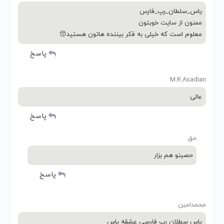
یاس_سلطان_رپ_فارس
ممنون از سایت خوبتون
معلوم است که خیلی به فکر بیننده هاتون هستید😙
پاسخ
M.R.Asadian
عالی
پاسخ
حق
حصینو هم بزار
پاسخ
محمدامین
یاس سطلان رپ فارسی عشقه یاس