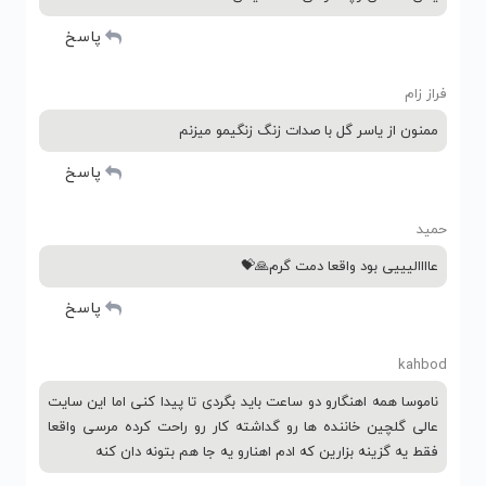
پاسخ
فراز زام
ممنون از یاسر گل با صدات زنگ زنگیمو میزنم
پاسخ
حمید
عاااالیییی بود واقعا دمت گرم🙏💝
پاسخ
kahbod
ناموسا همه اهنگارو دو ساعت باید بگردی تا پیدا کنی اما این سایت
عالی گلچین خاننده ها رو گداشته کار رو راحت کرده مرسی واقعا
فقط یه گزینه بزارین که ادم اهنارو یه جا هم بتونه دان کنه