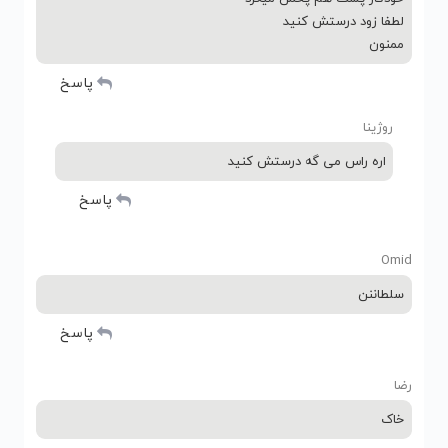
لطفا زود درستش کنید
ممنون
پاسخ
روژینا
اره راس می گه درستش کنید
پاسخ
Omid
سلطاننن
پاسخ
رضا
خاک