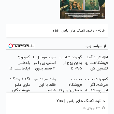
خانه
»
دانلود آهنگ های یاس | Yas
از سراسر وب
افزایش درآمـد
گردونه شانس
خرید موبایل با
کمردرد؟
فروشگاهت رو
بدون پوچ از
اسنپ پی | در
راه‌حلش
تضمین کن
PS5 تا
۴ قسط بدون
اینجاست، نه
آیفون17 و
سود و کارمزد!
توی داروخونه
کمردردت خوب
صاحب
رشد مجدد مو
اگه فروشگاه
بیت کوین 🔥
می‌شه، اگر
فروشگاه
فقط با این
داری عضو
این پرسشنامه
هستی؟ وام تا
شامپو
فروشندگان
رو پر کنی!!
۳ میلیارد
ممکنه(45%
دیجی پی شو
دانلود آهنگ های یاس | Yas
تومان بگیر
تخفیف در
3 میلیارد وام
خرید فوری)
بگیر
23 جولای 18