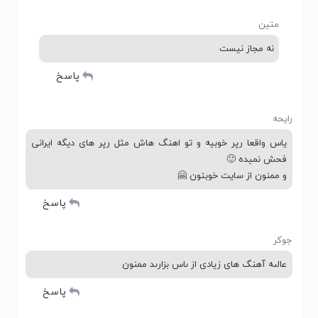
متین
نه مجاز نیست
پاسخ
رایحه
یاس واقعا رپر خوبیه و تو اهنگ هاش مثل رپر های دیگه ایرانی
فحش نمیده 🙂
و ممنون از سایت خوبتون 🤗
پاسخ
جوکر
عالىه آهنگ هاى زيادى از ىاس بزارىد ممنون
پاسخ