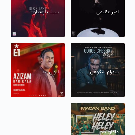
امیر عظیمی
سینا پارسیان
شهرام شکوهی
ایوان بند
ماکان بند