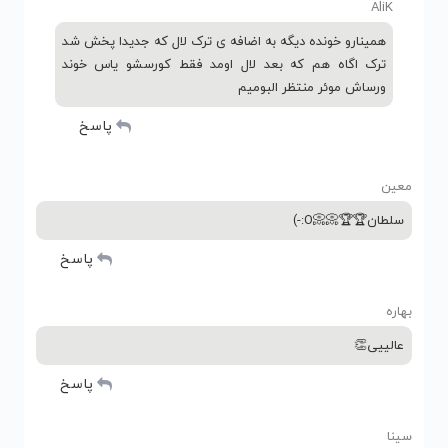
AliK
همینارو خونده دیگه به اضافه ی ترک لال که جدیدا پخش شد
ترک اگاه هم که بعد لال اومد فقط کورسشو یاس خوند
ورساش موئر منتظر البومیم
پاسخ
معین
سلطان🏆🏆📀📀O:-)
پاسخ
بهاره
عالییی👏
پاسخ
سینا