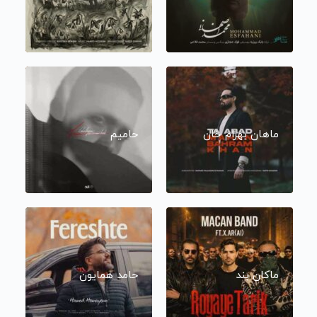
ماهان بهرام خان
حامیم
ماکان بند
حامد همایون