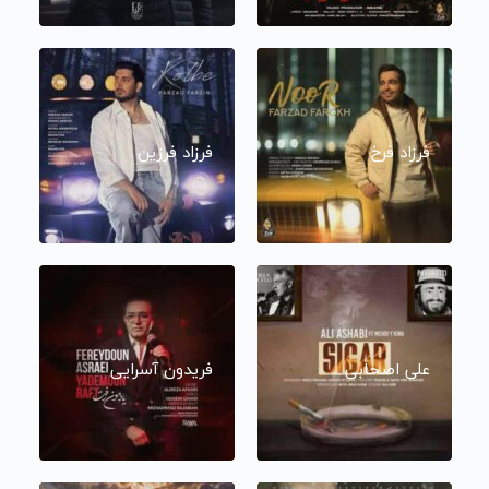
فرزاد فرخ
فرزاد فرزین
علی اصحابی
فریدون آسرایی