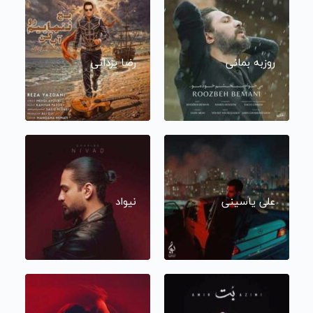
روزبه بمانی
رضا یزدانی
علی یاسینی
نیواد