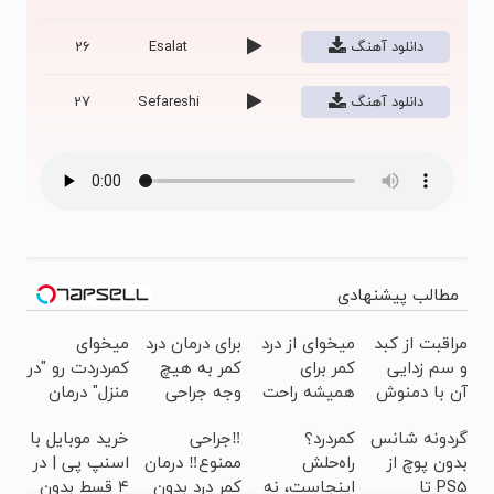
دانلود آهنگ
Esalat
26
دانلود آهنگ
Sefareshi
27
مطالب پیشنهادی
مراقبت از کبد
میخوای از درد
برای درمان درد
میخوای
و سم زدایی
کمر برای
کمر به هیچ
کمردردت رو "در
آن با دمنوش
همیشه راحت
وجه جراحی
منزل" درمان
گیاهی55%تخفیف
شی؟ 👈
نکنید! ◀
کنی؟ (◂فیلم
گردونه شانس
کمردرد؟
‼️جراحی
خرید موبایل با
پرسش‌نامه رو
پرسش‌نامه رو
+
بدون پوچ از
راه‌حلش
ممنوع‼️ درمان
اسنپ پی | در
پر کن
پر کن ▶
◂پرسش‌نامه)
PS5 تا
اینجاست، نه
کمر درد بدون
۴ قسط بدون