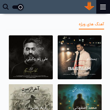
آهنگ های ویژه
بسطام
علی زند وکیلی
محمد اصفهانی
روزبه بمانی