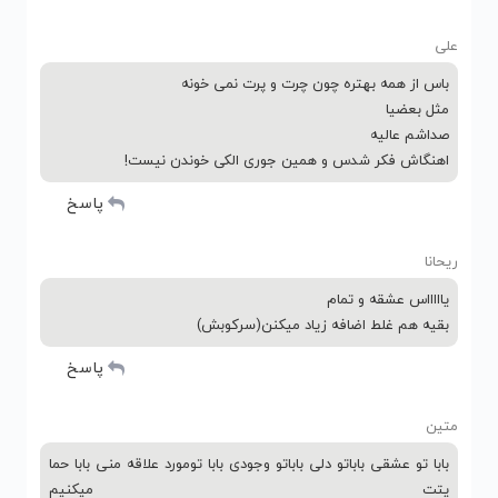
علی
باس از همه بهتره چون چرت و پرت نمی خونه
مثل بعضیا
صداشم عالیه
اهنگاش فکر شدس و همین جوری الکی خوندن نیست!
پاسخ
ریحانا
یاااااس عشقه و تمام
بقیه هم غلط اضافه زیاد میکنن(سرکوبش)
پاسخ
متین
بابا تو عشقی باباتو دلی باباتو وجودی بابا تومورد علاقه منی بابا حما
یتت میکنیم