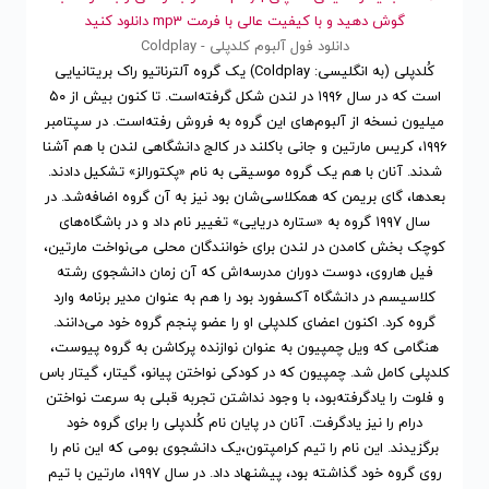
گوش دهید و با کیفیت عالی با فرمت mp3 دانلود کنید
دانلود فول آلبوم کلدپلی - Coldplay
کُلدپلی (به انگلیسی: Coldplay) یک گروه آلترناتیو راک بریتانیایی
است که در سال ۱۹۹۶ در لندن شکل گرفته‌است. تا کنون بیش از ۵۰
میلیون نسخه از آلبوم‌های این گروه به فروش رفته‌است. در سپتامبر
۱۹۹۶، کریس مارتین و جانی باکلند در کالج دانشگاهی لندن با هم آشنا
شدند. آنان با هم یک گروه موسیقی به نام «پکتورالز» تشکیل دادند.
بعدها، گای بریمن که همکلاسی‌شان بود نیز به آن گروه اضافه‌شد. در
سال ۱۹۹۷ گروه به «ستاره دریایی» تغییر نام داد و در باشگاه‌های
کوچک بخش کامدن در لندن برای خوانندگان محلی می‌نواخت مارتین،
فیل هاروی، دوست دوران مدرسه‌اش که آن زمان دانشجوی رشته
کلاسیسم در دانشگاه آکسفورد بود را هم به عنوان مدیر برنامه وارد
گروه کرد. اکنون اعضای کلدپلی او را عضو پنجم گروه خود می‌دانند.
هنگامی که ویل چمپیون به عنوان نوازنده پرکاشن به گروه پیوست،
کلدپلی کامل شد. چمپیون که در کودکی نواختن پیانو، گیتار، گیتار باس
و فلوت را یادگرفته‌بود، با وجود نداشتن تجربه قبلی به سرعت نواختن
درام را نیز یادگرفت. آنان در پایان نام کُلدپلی را برای گروه خود
برگزیدند. این نام را تیم کرامپتون،یک دانشجوی بومی که این نام را
روی گروه خود گذاشته بود، پیشنهاد داد. در سال ۱۹۹۷، مارتین با تیم