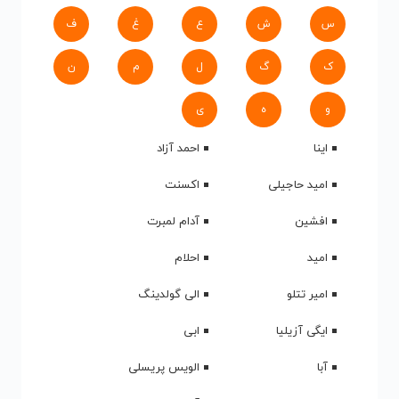
س
ش
ع
غ
ف
ک
گ
ل
م
ن
و
ه
ی
اینا
احمد آزاد
امید حاجیلی
اکسنت
افشین
آدام لمبرت
امید
احلام
امیر تتلو
الی گولدینگ
ایگی آزیلیا
ابی
آبا
الویس پریسلی