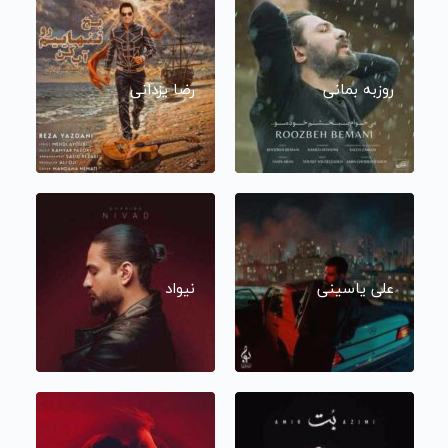
روزبه بمانی
رضا یزدانی
علی یاسینی
نیواد