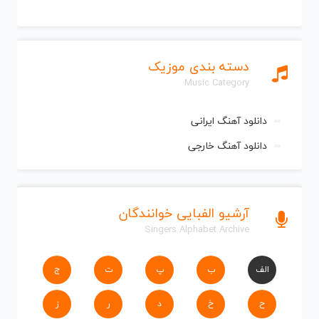
دسته بندی موزیک
Music Category
دانلود آهنگ ایرانی
دانلود آهنگ خارجی
آرشیو الفبایی خوانندگان
Singers Alphabet Archive
الف
ب
پ
ت
ج
ح
خ
د
ر
ز