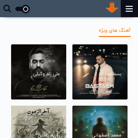
آهنگ های ویژه
بسطام
علی زند وکیلی
محمد اصفهانی
روزبه بمانی