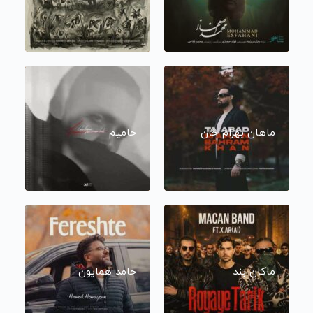
ماهان بهرام خان
حامیم
ماکان بند
حامد همایون