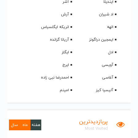
ایندیلا
آشر
اد شیران
آرش
الهه
انریکه ایگلسیاس
ایمجین دراگونز
آریانا گرانده
ادل
ایگلز
آویسی
ایرج
آغاسی
احمدرضا نبی زاده
آلیسیا کیز
امینم
پربازدیدترین
هفته
ماه
سال
Most Visited