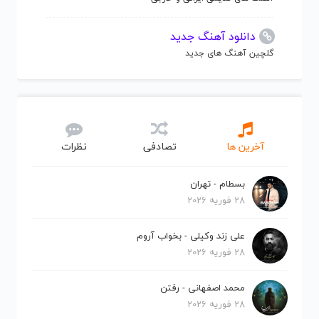
دانلود آهنگ جدید
گلچین آهنگ های جدید
آخرین ها
تصادفی
نظرات
بسطام - تهران
28 فوریه 2026
علی زند وکیلی - بخواب آروم
28 فوریه 2026
محمد اصفهانی - رفتن
28 فوریه 2026