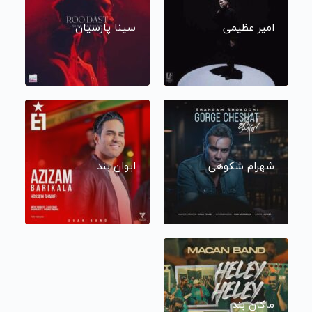
امیر عظیمی
سینا پارسیان
شهرام شکوهی
ایوان بند
ماکان بند