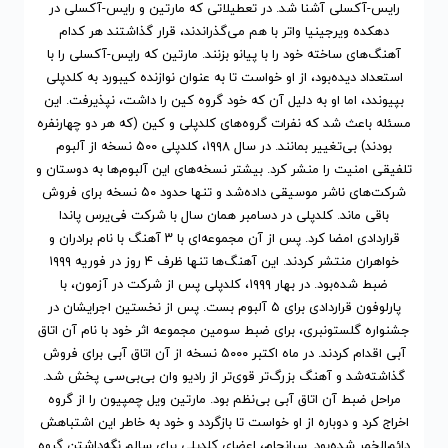
رایس-آکسلی آشنا شد. در تعطیلاتی که مارتین و رایس-آکسلی در
دهکده ویرجینیا واتر با هم می‌گذراندند، قرار گذاشتند هر کدام
آهنگ‌های ساخته خود را با پیانو بزنند. مارتین که رایس-آکسلی را با
استعداد دیده‌بود، از او خواست تا به عنوان نوازنده کیبورد به کلدپلی
بپیوندد، اما او به دلیل آن که خود گروه کین را داشت، نپذیرفت. این
مسئله باعث شد که نفرات گروه‌های کلدپلی و کین (که هر دو چهارنفره
بودند) بی‌تغییر بمانند. در سال ۱۹۹۸، کلدپلی ۵۰۰ نسخه از آلبوم
تلفیقی امنیت را منشر کرد. بیشتر نسخه‌های این آلبوم‌ها به دوستان و
شرکت‌های ناشر موسیقی داده‌شد و تنها حدود ۵۰ نسخه برای فروش
باقی ماند. کلدپلی در دسامبر همان سال با شرکت فی‌یرس پاندا
قراردادی امضا کرد. پس از آن مجموعه‌ای با ۳ آهنگ با نام برادران و
خواهران منتشر کردند. این آهنگ‌ها تنها ظرف ۴ روز در فوریه ۱۹۹۹
ضبط شده‌بود. در بهار ۱۹۹۹، کلدپلی پس از شرکت در آزمون، با
پارلوفون قراردادی برای ۵ آلبوم بست. پس از نخستین اجرایشان در
جشنواره گلستونبری، برای ضبط سومین مجموعه اثر خود با نام آن اتاق
آبی اقدام کردند. در ماه اکتبر ۵۰۰۰ نسخه از آن اتاق آبی برای فروش
گذاشته‌شد و آهنگ بزرگ‌تر قوی‌تر از رادیو وان بی‌بی‌سی پخش شد.
مراحل ضبط آن اتاق آبی بی‌نظم بود. مارتین ویل چمپیون را از گروه
اخراج کرد و دوباره از او خواست تا بازگردد و خود به خاطر این اشتباهش
دائم‌الخمر شده‌بود. سرانجام، اعضای کلدپلی برای سالم نگه‌داشتن گروه