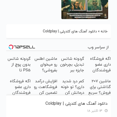
خانه
»
دانلود آهنگ های کلدپلی | Coldplay
از سراسر وب
اگه فروشگاه
گردونه شانس
ماشین اطلس
گردونه شانس
داری عضو
تبدیل، بچرخون
رو میخوای
بدون پوچ از
فروشندگان
جایزه ببر
بفروشی؟
PS5 تا
دیجی پی شو
اینجا بدون
آیفون17 و
ماشین 207
کمر درد شدید
افزایش درآمـد
اگه فروشگاه
3 میلیارد وام
آگهی و در چند
بیت کوین 🔥
گذاشتی برای
داری؟ تو خونه
فروشگاهت رو
داری عضو
بگیر
ساعت
فروش؟ سریع
درمانش کن
تضمین کن
فروشندگان
بفروشش
و راحت
(◂پرسش‌نامه
دیجی پی شو ،
دانلود آهنگ های کلدپلی | Coldplay
بفروش
رو پرکن)
فروش رو بالا
ببر
14 اکتبر 18