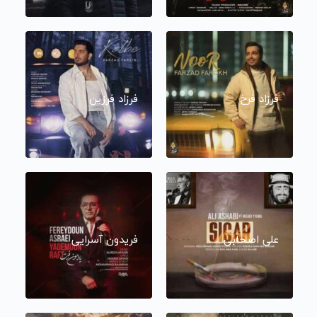
فرزاد فرخ
فرزاد فرزین
علی اصحابی
فریدون آسرایی