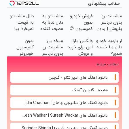
مطالب پیشنهادی
ماشینت رو
فروش خودرو
ماشینتو به
دلال ماشینتو
بدون دردسر
بدون
دلال نده! به
به قیمت
بفروش | بدون
کمیسیون 😍
مصرف کننده
نمیخره! بیا
کمسیون 😍
بفروش! بدون
اینجا به
از بازدید خودرو
والکس: بازار
میخوایی
بدون
پاسخ به یک
قیمت
دلال ها خسته
امن برای خرید
ماشینت رو
کمیسیون
تماس
بفروش*فقط
شدی؟
و فروش
بدون دردسر
خودروتو
خریدار واقعی*
اطلاعات
دارایی‌های
بفروشی؟
بفروش
مطالب مرتبط
ماشینت رو
دیجیتال
بدون
اینجا ثبت کن
کمیسیون
دانلود آهنگ های امیر تتلو - گلچین
هایده - گلچین آهنگ
دانلود آهنگ های سانیجی چاهان | Sunidhi Chauhan
دانلود آهنگ های Suresh Wadkar | Suresh Wadkar
دانلود آهنگ های ساریندر شیندا | Surinder Shinda