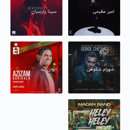
امیر عظیمی
سینا پارسیان
شهرام شکوهی
ایوان بند
ماکان بند