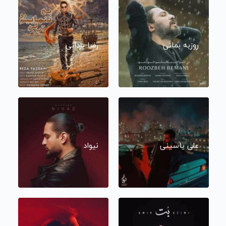
روزبه بمانی
رضا یزدانی
علی یاسینی
نیواد