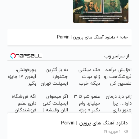
خانه
»
دانلود آهنگ های پروین | Parvin
از سراسر وب
افزایش درآمـد
فک میکنی
به بزرگترین
بچرخونش،
فروشگاهت رو
زانو دردت
جشنواره
آیفون 17 جایزه
تضمین کن
دیگه خوب
ایمپلنت تهران
بگیر
نمیشه؟
خوش اومدید!
زانو درد درمان
عضو شو تا 3
اگر میخوای
اگه فروشگاه
(◂پرسش‌نامه)
| فقط ۲۵
داره… چرا
میلیارد وام
ایمپلنت کنی
داری عضو
میلیون !
هنوز داری
بگیر « ویژه
الان وقتشه |
فروشندگان
بهش ظلم
فروشگاه ها »
فقط با ۲۵
دیجی پی شو ،
دانلود آهنگ های پروین | Parvin
می‌کنی؟
میلیون
فروش رو بالا
تومان!!!
ببر
11 فوریه 19