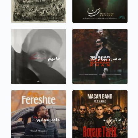
ماهان بهرام خان
حامیم
ماکان بند
حامد همایون