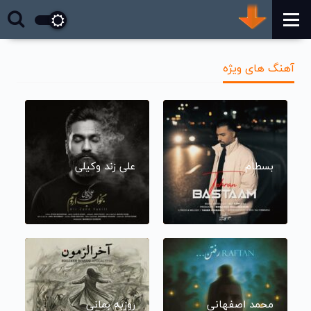
آهنگ های ویژه
بسطام
علی زند وکیلی
محمد اصفهانی
روزبه بمانی