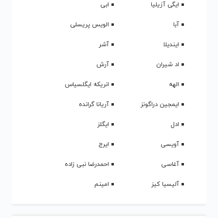
ایگی آزیلیا
ابی
آبا
الویس پریسلی
ایندیلا
آشر
اد شیران
آرش
الهه
انریکه ایگلسیاس
ایمجین دراگونز
آریانا گرانده
ادل
ایگلز
آویسی
ایرج
آغاسی
احمدرضا نبی زاده
آلیسیا کیز
امینم