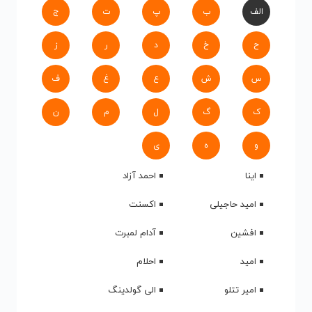
الف
ب
پ
ت
ج
ح
خ
د
ر
ز
س
ش
ع
غ
ف
ک
گ
ل
م
ن
و
ه
ی
اینا
احمد آزاد
امید حاجیلی
اکسنت
افشین
آدام لمبرت
امید
احلام
امیر تتلو
الی گولدینگ