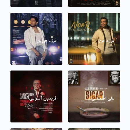
فرزاد فرخ
فرزاد فرزین
علی اصحابی
فریدون آسرایی