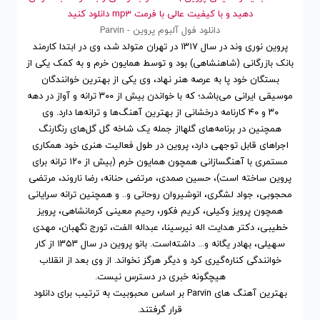
دهید و با کیفیت عالی با فرمت mp3 دانلود کنید
دانلود فول آلبوم پروین - Parvin
پروین نوری وند در سال ۱۳۱۷ در تهران متولد شد، وی در ابتدا کارمند
بانک بازرگانی (شاهنشاهی) بود و توسط همایون خرم و به کمک یکی از
بستگان خود پا به عرصه هنر نهاد، وی یکی از بهترین خوانندگان
موسیقی ایرانی می‌باشد؛ که با خواندن بیش از ۳۰۰ ترانه و آواز در دهه
۳۰ و ۴۰ کارنامه درخشانی از بهترین آهنگ‌ها و ترانه‌ها دارد. وی
همچنین در برنامه‌های گلهااز جمله یک شاخه گل گل‌های رنگارنگ
اجراهای قابل توجهی دارد، پروین در طول فعالیت هنری خود همکاری
مستمری با آهنگسازانی همچون همایون خرم (بیش از ۱۲۰ ترانه برای
پروین ساخته است)، حسین صمدی، مرتضی حنانه، رضا ناروند، مرتضی
محجوبی، جواد لشگری، انوشیروان روحانی و.. و همچنین ترانه سرایانی
همچون پرویز وکیلی، کریم فکور، رحیم معینی کرمانشاهی، پرویز
خطیبی، دکتر هدایت اله نیرسینا، عبداله الفت، تورج نگهبان، مهدی
سهیلی، بهادر یگانه و... داشته‌است. بانو پروین در سال ۱۳۵۳ از کار
خوانندگی کناره‌گیری کرد و دیگر هرگز نخواند. از وی بعد از انقلاب
هیچگونه خبری در دسترس نیست.
بهترین آهنگ های Parvin
بر اساس محبوبیت
به ترتیب برای
دانلود
قرار گرفتند.