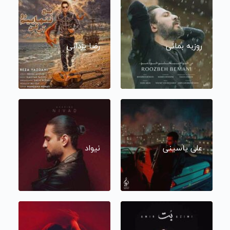
روزبه بمانی
رضا یزدانی
علی یاسینی
نیواد