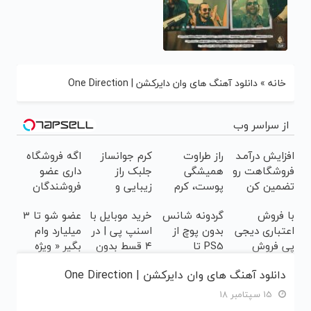
خانه
»
دانلود آهنگ های وان دایرکشن | One Direction
از سراسر وب
افزایش درآمـد
راز طراوت
کرم جوانساز
اگه فروشگاه
فروشگاهت رو
همیشگی
جلبک راز
داری عضو
تضمین کن
پوست، کرم
زیبایی و
فروشندگان
جوانساز جلبک
جوانی50%تخفیف
دیجی پی شو ،
با فروش
گردونه شانس
خرید موبایل با
عضو شو تا 3
با
فروش رو بالا
اعتباری دیجی
بدون پوچ از
اسنپ پی | در
میلیارد وام
45%تخفیف
ببر
پی فروش
PS5 تا
۴ قسط بدون
بگیر « ویژه
محصولت رو
آیفون17 و
سود و کارمزد!
فروشگاه ها »
دانلود آهنگ های وان دایرکشن | One Direction
بالاببر
بیت کوین 🔥
15 سپتامبر 18