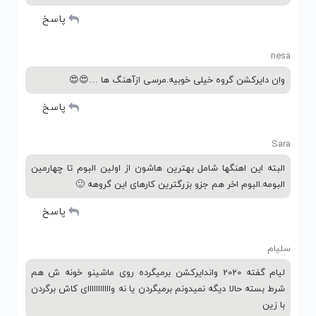
پاسخ
nesa
وان دایرکشن گروه خیلی خوبیه.مرسی ازآهنگ ها …😍😍
پاسخ
Sara
البته این اهنگها شامل بهترین هاشون از اولین البوم تا چهارمین
البومه.البوم اخر هم جزو بزرگترین کارهای این گروهه 🙂
پاسخ
سلیام
لیام گفته 2020 واندایرکشن برمیگرده روی ماشینو خونه ش هم
شرط بسته حالا دیگه نمیدونم برمیگردن یا نه وااااااااااای کاش برگردن
با زین