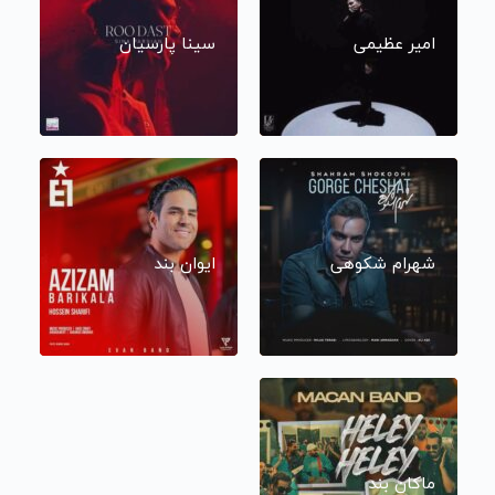
امیر عظیمی
سینا پارسیان
شهرام شکوهی
ایوان بند
ماکان بند