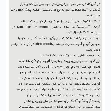
در آﻣﺮﯾﮑﺎ، در ﺻﺪر ﺟﺪول ﭘﺮﻓﺮوشﻫﺎی ﻣﻮﺳﯿﻘﯽاﯾﻦ ﮐﺸﻮر ﻗﺮار
ﮐﺮدﻧﺪ.اﯾﻦآﻟﺒﻮمﺑﺮایاوﻟﯿﻦﺑﺎردرﺗﺎرﯾﺦ ودرﻧﺨﺴﺘﯿﻦ ﻫﻔﺘﻪ ﭘﺨﺶ)take me
home(ﻧﺎم
۲۰۱۲ ﻣﻨﺘﺸﺮﺷﺪ واﯾﻦ آﻟﺒﻮم ﻧﯿﺰ ﻓﺮوشﺑﺴﯿﺎر ﺧﻮﺑﯽ داﺷﺖ. ﻧﺎم
ﮔﺮﻓﺖ. آﻟﺒﻮمدومآنﻫﺎ ﻣﺮاﺑﻪ ﺧﺎﻧﻪﺑﺒﺮ )midnight memories(را در۹
ﺳﭙﺘﺎﻣﺒﺮ۲۰۱۴ واردﺑﺎزار ﮐﺮد.
دارد ﮐﻪدر ﻧﻮاﻣﺒﺮ۲۰۱۳ ﻣﻨﺘﺸﺮﺷﺪ. اﯾﻦﮔﺮوه ﺗﮏآﻫﻨﮓ ﺟﺪﯾﺪ ﺧﻮدرا
ﺳﻮﻣﯿﻦآﻟﺒﻮم آﻧﻬﺎ، ﺧﺎﻃﺮات ﻧﯿﻤﻪﺷﺐ)fire proof(»در ﺗﺎرﯾﺦ ۱۷ ﻧﻮاﻣﺒﺮ
واردﺑﺎزارﺷﺪ.
ﺑﻪ ﻧﺎم«ﺿﺪ آﺗﺶ)four(در۱۳ ﻧﻮاﻣﺒﺮ۲۰۱۵ ﻣﻨﺘﺸﺮ
اﯾﻦﮔﺮوه ﻟﻘﺐﺑﻬﺘﺮﯾﻦﺑﻮیﺑﻨﺪ ﺟﻬﺎنرادارد.آﻟﺒﻮم ﺟﺪﯾﺪآنﻫﺎﺑﻪ اﺳﻢ
آﻟﺒﻮم ﭼﻬﺎرﻣﺸﺎنﺑﻪ ﻧﺎم ﭼﻬﺎر )Made in the A.M(ﺗﺎ ﺳﺮ دﻧﯿﺎ دارﻧﺪ.
آﻧﻬﺎ ﻫﻤﻮارهﺑﻬﺘﺮﯾﻦﺑﻮیﺑﺎﻧﺪ ﺟﻬﺎن ﻫﺴﺘﻨﺪ و ﻃﺮﻓﺪارانزﯾﺎدیدر ﺳﺮ
ﺑﺴﺘﻨﺪ و دردﺳﺎﻣﺒﺮ ﺳﺎل۲۰۱۵ ﻗﺮارداد ﺧﻮدراﺑﺎ ﻣﻮدﺳﺖﺗﻤﺎم ﮐﺮدﻧﺪ.
آنﻫﺎﺑﺎ ﺳﺎﯾﮑﻮرﯾﮑﻮردز ﮐﻪ از داراﯾﯽﻫﺎی ﺳﺎﯾﻤﻦ ﮐﺎولاﺳﺖ ﻗﺮار داد
ﻧﺸﺪﻧﺪ.اﻣﺎ ﻣﺪﺗﯽﺑﻌﺪاﯾﻦ آﻫﻨﮓ در ﺳﻄﺢاﯾﻨﺘﺮﻧﺖ ﻟﻮرﻓﺖ. ﭼﻨﺪیﺑﻌﺪ
اﯾﮑﺲ ﻓﺎﮐﺘﻮرﺣﺎﺿﺮ ﮐﺮدهﺑﻮدﻧﺪ ﮐﻪ ﻣﻮﻓﻖﺑﻪ اﻧﺘﺸﺎررﺳﻤﯽ آن
ﺑﺪﺳﺖآوردﻧﺪ.آﻧﻬﺎآﻫﻨﮓﺑﺮای ﻫﻤﯿﺸﻪ ﺟﻮانراﺑﺮایﭘﯿﺮوزﯾﺸﺎندر
ﺳﻮمﺷﺪﻧﺪ. در اﯾﻦ ﻣﺪتآنﻫﺎ ﻃﺮﻓﺪارانﺑﺴﯿﺎریدر ﺳﺮاﺳﺮاﻧﮕﻠﺴﺘﺎن