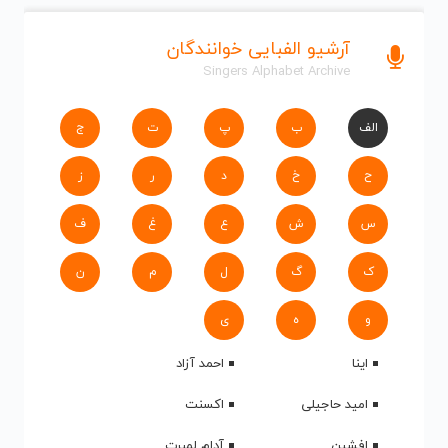
آرشیو الفبایی خوانندگان
Singers Alphabet Archive
الف
ب
پ
ت
ج
ح
خ
د
ر
ز
س
ش
ع
غ
ف
ک
گ
ل
م
ن
و
ه
ی
اینا
احمد آزاد
امید حاجیلی
اکسنت
افشین
آدام لمبرت