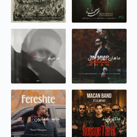
ماهان بهرام خان
حامیم
ماکان بند
حامد همایون