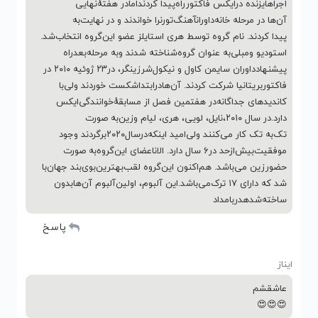
اﺟﺮاﻫﺎیزﻧﺪه دراﯾﮑﺲ ﻓﺎﮐﺘﻮرراهﭘﯿﺪا ﮐﺮدﻧﺪاﻣﺎدر ﻫﻔﺘﻪٔﻧﻬﺎﯾﯽ
آنﻫﺎ در ﻣﺮﺣﻠﻪ ﺧﺎﻧﻪداورانآﻫﻨﮓﺗﻮرنرا ﺧﻮاﻧﺪﻧﺪ و در ﻧﻬﺎﯾﺖﺑﻪ
ﭘﯿﺪا ﮐﺮدﻧﺪ. ﻧﺎم ﮔﺮوه ﺗﻮﺳﻂ ﻫﺮی اﺳﺘﺎﯾﻠﺰ ﻋﻀﻮ اﯾﻦﮔﺮوه اﻧﺘﺨﺎبﺷﺪ.
اﺳﺘﻮدﯾﻮ وﻣﺒﻠﯽﺑﻪ ﻋﻨﻮان ﮔﺮوهﺷﻨﺎﺧﺘﻪ ﺷﺪﻧﺪ وﺑﻪ ﻣﺮﺣﻠﻪﺑﻌﺪراه
ﭘﯿﺸﻨﻬﺎدداوران ﺳﺎﯾﻤﻦ ﮐﺎول و ﻧﯿﮑﻮلﺷﺮزﯾﻨﮕﺮ، در۲۳ ژوﺋﯿﻪ ۲۰۱۰ در
ﻓﺎﮐﺘﻮرﺑﺮﯾﺘﺎﻧﯿﺎ ﺷﺮﮐﺖ ﮐﺮدﻧﺪ. آنﻫﺎدراﺑﺘﺪاﺷﮑﺴﺖ ﺧﻮردﻧﺪ وﻟﯽﺑﺎ
ﮐﺎﻧﺪﯾﺪﻫﺎی ﺟﺪاﮔﺎﻧﻪدر ﻫﻔﺘﻤﯿﻦ ﻓﺼﻞ از ﻣﺴﺎﺑﻘﻪٔﺧﻮاﻧﻨﺪﮔﯽاﯾﮑﺲ
دارد.در ﺳﺎل ۲۰۱۰،ﻧﺎﯾﻞ، ﻟﻮﯾﯽ، ﻫﺮی، ﻟﯿﺎم وزﯾﻦﺑﻪ ﺻﻮرت
ﺗﮏﺑﻪ ﺗﮏ ﮐﺎر ﻣﯽﮐﻨﻨﺪ وﻟﯽاﻣﯿﺪ اﯾﻨﮑﻪدرﺳﺎل۲۰۲۰ﺑﺮﮔﺮدﻧﺪ وﺟﻮد
ﻣﻮﻓﻘﯿﺖﺑﯿﺶازﺣﺪ در۶ ﺳﺎل دارد. اﻻناﻋﻀﺎی اﯾﻦﮔﺮوهﺑﻪ ﺻﻮرت
ﺣﻀﻮرزﯾﻦ ﻣﯽﺑﺎﺷﺪ. ﻫﻢاﮐﻨﻮن اﯾﻦﮔﺮوه ﻟﻘﺐﺑﻬﺘﺮﯾﻦﺑﻮیﺑﻨﺪ ﺟﻬﺎنﺑﺎ
ﺷﺪ ﮐﻪ دارای ۱۷ ﺗﺮکﻣﯽﺑﺎﺷﺪ.اﯾﻦ آﻟﺒﻮم، اوﻟﯿﻦآﻟﺒﻮم آنﻫﺎﺑﺪون
ﺳﺎﺧﺘﻪﺷﺪهدرﺑﺎﻣﺪاد
پاسخ
ایناز
عاشقشم
😍😍😍