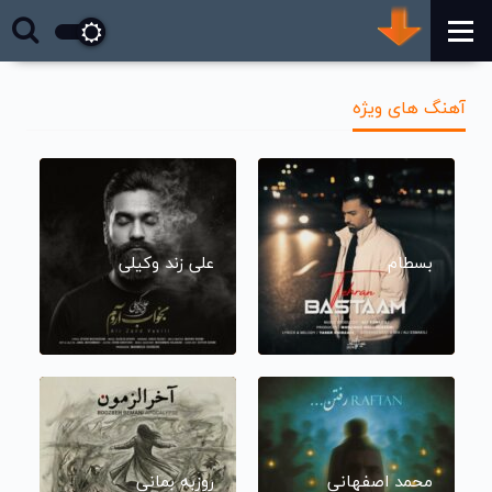
آهنگ های ویژه
بسطام
علی زند وکیلی
محمد اصفهانی
روزبه بمانی