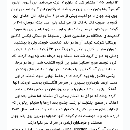
۱۳ نوامبر ۲۰۱۵ منتشر شد که دارای ۱۷ ترک می‌باشد. این آلبوم، اولین
آلبوم آن‌ها بدون حضور زین می‌باشد. هم‌اکنون این گروه لقب بهترین
بوی بند جهان با موفقیت بیش از حد در ۶ سال دارد. الان اعضای این
گروه به صورت تک به تک کار می‌کنند ولی امید اینکه درسال۲۰۲۰ بر
گردند وجود دارد. در سال ۲۰۱۰، نایل، لویی، هری، لیام و زین به صورت
کاندیدهای جداگانه در هفتمین فصل از مسابقهٔ خوانندگی ایکس فاکتور
بریتانیا شرکت کردند. آن‌ها در ابتدا شکست خوردند ولی با پیشنهاد
داوران سایمن کاول و نیکول شرزینگر، در ۲۳ ژوئیه ۲۰۱۰ در استودیو
ومبلی به عنوان گروه شناخته شدند و به مرحله بعد راه پیدا کردند. نام
گروه توسط هری استایلز عضو این گروه انتخاب شد. آن‌ها در مرحله
خانه داوران آهنگ تورن را خواندند و در نهایت به اجراهای زنده در
ایکس فاکتور راه پیدا کردند اما در هفتهٔ نهایی سوم شدند. در این
مدت آن‌ها طرفداران بسیاری در سراسر انگلستان بدست آوردند. آنها
آهنگ برای همیشه جوان را برای پیروزیشان در ایکس فاکتور حاضر
کرده بودند که موفق به انتشار رسمی آن نشدند. اما مدتی بعد این
آهنگ در سطح اینترنت لو رفت. چندی بعد آن‌ها با سایکو ریکوردز که
از دارایی‌های سایمن کاول است قرار داد بستند و در دسامبر سال ۲۰۱۵
قرارداد خود را با مودست تمام کردند. آنها همواره بهترین بوی باند جهان
هستند و طرفداران زیادی در سر تا سر دنیا دارند.
بهترین آهنگ های One Direction
بر اساس محبوبیت
به ترتیب برای