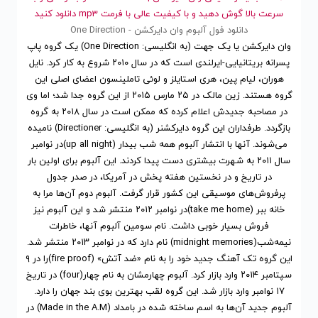
سرعت بالا گوش دهید و با کیفیت عالی با فرمت mp3 دانلود کنید
دانلود فول آلبوم وان دایرکشن - One Direction
وان دایرکشن یا یک جهت (به انگلیسی: One Direction) یک گروه پاپ
پسرانه بریتانیایی-ایرلندی است که در سال ۲۰۱۰ شروع به کار کرد. نایل
هوران، لیام پین، هری استایلز و لوئی تاملینسون اعضای اصلی این
گروه هستند. زین مالک در ۲۵ مارس ۲۰۱۵ از این گروه جدا شد؛ اما وی
در مصاحبه جدیدش اعلام کرده که ممکن است در سال ۲۰۱۸ به گروه
بازگردد. طرفداران این گروه دایرکشنر (به انگلیسی: Directioner) نامیده
می‌شوند. آنها با انتشار آلبوم همه شب بیدار (up all night)در نوامبر
سال ۲۰۱۱ به شهرت بیشتری دست پیدا کردند. این آلبوم برای اولین بار
در تاریخ و در نخستین هفته پخش در آمریکا، در صدر جدول
پرفروش‌های موسیقی این کشور قرار گرفت. آلبوم دوم آن‌ها مرا به
خانه ببر (take me home)در نوامبر ۲۰۱۲ منتشر شد و این آلبوم نیز
فروش بسیار خوبی داشت. نام سومین آلبوم آنها، خاطرات
نیمه‌شب(midnight memories) نام دارد که در نوامبر ۲۰۱۳ منتشر شد.
این گروه تک آهنگ جدید خود را به نام «ضد آتش» (fire proof)را در ۹
سپتامبر ۲۰۱۴ وارد بازار کرد. آلبوم چهارمشان به نام چهار(four) در تاریخ
۱۷ نوامبر وارد بازار شد. این گروه لقب بهترین بوی بند جهان را دارد.
آلبوم جدید آن‌ها به اسم ساخته شده در بامداد (Made in the A.M) در