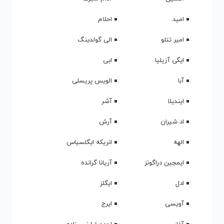
امید
احلام
امیر تتلو
الی گولدینگ
ایگی آزیلیا
ابی
آبا
الویس پریسلی
ایندیلا
آشر
اد شیران
آرش
الهه
انریکه ایگلسیاس
ایمجین دراگونز
آریانا گرانده
ادل
ایگلز
آویسی
ایرج