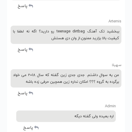
پاسخ
Artemis
ببخشید تک آهنگ teenage dirtbag رو دارید؟ اگه نه لطفا با
کیفیت بالا بزارید ممنون.از وان دی هستش
پاسخ
سهیلا
من یه سوال داشتم. جدی جدی زین گفته که سال 2018 می خواد
برگرده به گروه ؟؟؟ امکان نداره زین همچین حرفی زده باشه
پاسخ
Admin
اره بعیده ولی گفته دیگه
پاسخ