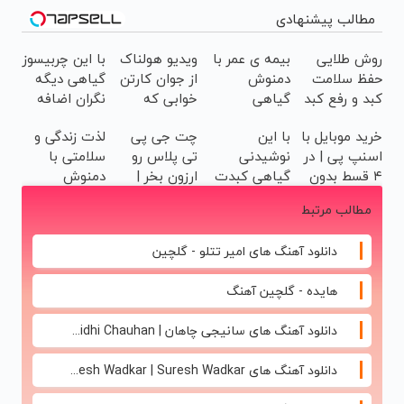
مطالب پیشنهادی
روش طلایی
بیمه ی عمر با
ویدیو هولناک
با این چربیسوز
حفظ سلامت
دمنوش
از جوان کارتن
گیاهی دیگه
کبد و رفع کبد
گیاهی
خوابی که
نگران اضافه
چرب (خرید
مخصوص
میلیاردر شد.
وزنت
خرید موبایل با
با این
چت جی پی
لذت زندگی و
دمنوش کبد با
کبد+تخفیف
آموزش رایگان
نباش70%تخفیف
اسنپ پی | در
نوشیدنی
تی پلاس رو
سلامتی با
تخفیف ویژه)
ویژه
۴ قسط بدون
گیاهی کبدت
ارزون بخر |
دمنوش
سود و کارمزد!
همیشه
۲۰۰ هزار تومن
گیاهی کبد
مطالب مرتبط
پرقدرته55%تخفیف
تخفیف
دانلود آهنگ های امیر تتلو - گلچین
هایده - گلچین آهنگ
دانلود آهنگ های سانیجی چاهان | Sunidhi Chauhan
دانلود آهنگ های Suresh Wadkar | Suresh Wadkar