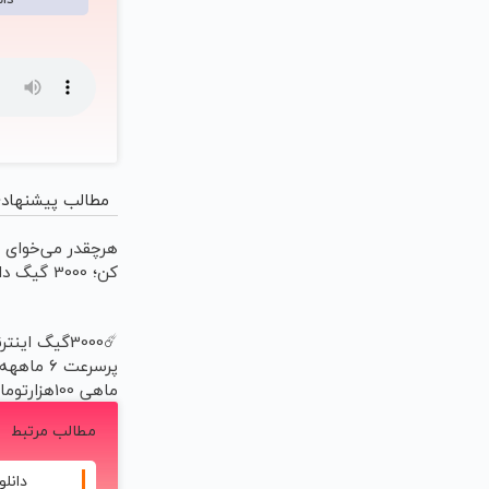
مطالب پیشنهاد
هرچقدر می‌خوای د
کن؛ 3000 گیگ داری!!
☄️3000گیگ اینت
پرسرعت 6 ما
ماهی 100هزارتومان!!
مطالب مرتبط
دانلو