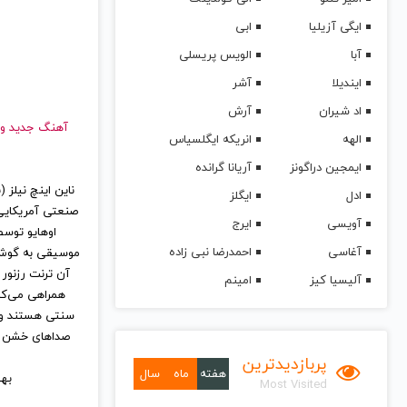
ایگی آزیلیا
ابی
آبا
الویس پریسلی
ایندیلا
آشر
اد شیران
آرش
آهنگ جدید
الهه
انریکه ایگلسیاس
ایمجین دراگونز
آریانا گرانده
ادل
ایگلز
آویسی
ایرج
اوهایو توسط
آغاسی
احمدرضا نبی زاده
موسیقی به گوش بس
آن ترنت رزنور 
آلیسیا کیز
امینم
همراهی می‌کن
سنتی هستند و ش
صداهای خشن ا
پربازدیدترین
هفته
ماه
سال
بهتر
Most Visited