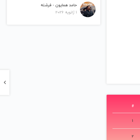
حامد همایون - فرشته
1 ژانویه 2026
#
1
2