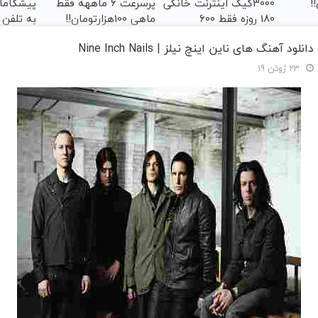
!
3000گیگ اینترنت خانگی
پرسرعت 6 ماههه فقط
پیشگامان
180 روزه فقط 600
ماهی 100هزارتومان!!
به تلفن
هزارتومان!!
دانلود آهنگ های ناین اینچ نیلز | Nine Inch Nails
23 ژوئن 19