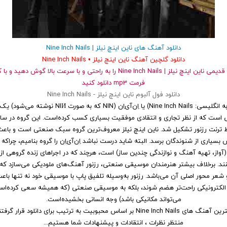
دانلود آهنگ های ناین اینچ نیلز | Nine Inch Nails
دانلود گلچین آهنگ ناین اینچ نیلز • Nine Inch Nails
و قدیمی ناین اینچ نیلز | Nine Inch Nails را به راحتی و با سرعت بالا گوش 
فرمت mp3 دانلود کنید
دانلود فول آلبوم ناین اینچ نیلز - Nine Inch Nails
ناین اینچ نیلز (به انگلیسی: Nine Inch Nails) یا اِن‌آی‌اِن (IN
 ترنت رزنور تشکیل شد. ناین اینچ نیلز معروف‌ترین گروه سبک صنعتی است و باعث
یاری از شنوندگان برسد. البته شاید درست نباشد اِن‌آی‌اِن را گروه بنامیم، چراک
(آواز، تهیه آهنگ و نوازندگی چندین ساز) است، هرچند که در اجراهای زنده گروهی از نو
ند. برخلاف بیشتر هنرمندان موسیقی صنعتی، رزنور آهنگ‌های ملودیکی می‌سازد که د
عر محور اصلی آن می‌باشد. رزنور به‌وسیله تلفیق پاپ با موسیقی خود نه تنها با
لکترونیکی راحت‌تر هضم شوند، بلکه به موسیقی صنعتی (که همیشه سعی کرده‌است
می‌تواند مکانیکی باشد) وجه انسانی بخشیده‌است.
ین آهنگ های Nine Inch Nails
بر اساس محبوبیت
به ترتیب برای
دانلود
قرار گرفتن
منتظر نظرات ، انتقادات و پیشنهادات شما هستیم...