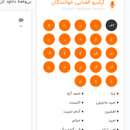
بی‌وقفه دانلود کن!
آرشیو الفبایی خوانندگان
Singers Alphabet Archive
الف
ب
پ
ت
ج
3
ح
خ
د
ر
ز
س
ش
ع
غ
ف
ک
گ
ل
م
ن
و
ه
ی
اینا
احمد آزاد
امید حاجیلی
اکسنت
افشین
آدام لمبرت
امید
احلام
امیر تتلو
الی گولدینگ