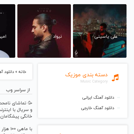
علی یاسینی
نیواد
امی
خانه
»
دانلود آهنگ 
دسته بندی موزیک
Music Category
از سراسر وب
دانلود آهنگ ایرانی
🥳 تماشای نامحدو
دانلود آهنگ خارجی
و سریال با اینترن
خانگی پیشگامان 
ماهی 100
با ماهی 100