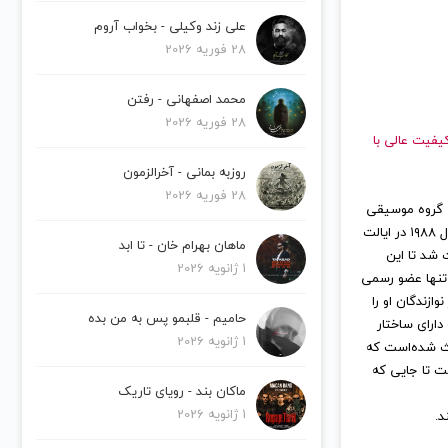
علی زند وکیلی - بخواب آروم
28 فوریه 2026
محمد اصفهانی - رفتن
28 فوریه 2026
دهید و با کیفیت عالی با
روزبه بمانی - آخرالزمون
28 فوریه 2026
N که به صورت NIИ نوشته می‌شود) یک گروه موسیقی
صنعتی آمریکایی است که از نظر تجاری و انتقادی موفقیت بسیاری کسب کرده‌است. این گروه در سال ۱۹۸۸ در ایالت
ماهان بهرام خان - تا ابد
 شد تا این
1 ژانویه 2026
ه تنها عضو رسمی
ازندگان او را
حامیم - قلبمو پس به من بده
ارای ساختار
1 ژانویه 2026
عث شده‌است که
 تا جایی که
ماکان بند - رویای تاریک
1 ژانویه 2026
د.