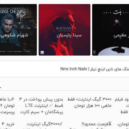
ر عظیمی
سینا پارسیان
شهرام شکوهی
های ناین اینچ نیلز | Nine Inch Nails
د فیلم
3000 گیگ اینترنت؛ فقط
بدون پیش پرداخت در 4
ت
ماهی 100 هزار تومان
قسط ✅ اینترنت LTE
ت
فقط
پیشگامان + سیم کارت
پرسرعت ADSL بگیر!
رایگان
 هزار تومان،
⏳فرصت محدود!!
☄️3000گیگ اینترنت
خر