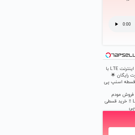
جشنواره اینترنت LTE با
ت رایگان 🌟
 فروش مودم
های LTE ‼️ خرید قسطی
پی