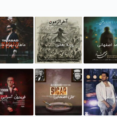
د اصفهانی
روزبه بمانی
ماهان بهرام خا
د فرزین
علی اصحابی
فریدون آسرایی