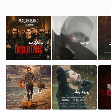
ن
حامیم
ماکان بند
روزبه بمانی
رضا یزدانی