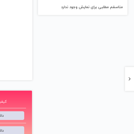
متاسفم مطلبی برای نمایش وجود ندارد
کیفیت 192 ک
دا
دا