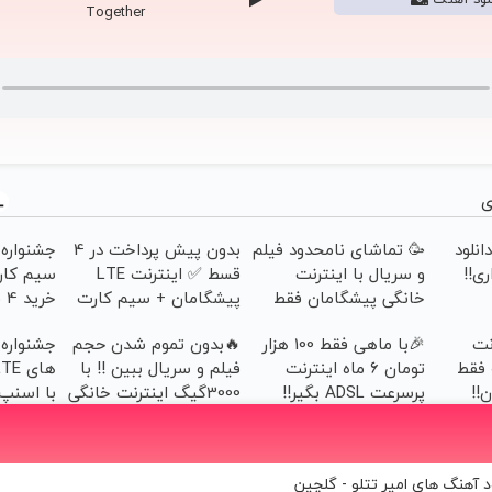
Together
ی
انلود
🥳 تماشای نامحدود فیلم
بدون پیش پرداخت در 4
و سریال با اینترنت
قسط ✅ اینترنت LTE
سیم کار
خانگی پیشگامان فقط
پیشگامان + سیم کارت
خرید 4 قسطه اسنپ پی
ماهی 100
رایگان
رنت
🎉با ماهی فقط 100 هزار
🔥بدون تموم شدن حجم
جشنواره
ههه فقط
تومان 6 ماه اینترنت
فیلم و سریال ببین !! با
پرسرعت ADSL بگیر!!
3000گیگ اینترنت خانگی
با اسنپ‌
پیشگ
د آهنگ های امیر تتلو - گلچین