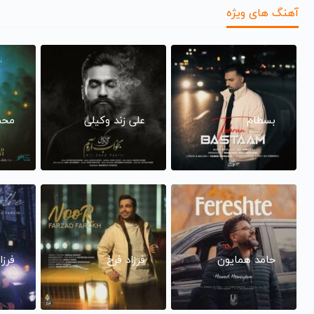
آهنگ های ویژه
بسطام
علی زند وکیلی
محم
حامد همایون
فرزاد فرخ
فرزا