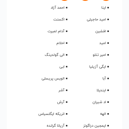
سرعت بالا گوش دهید و با کیفیت عالی با فرمت mp3 دانلود کنید
دانلود فول آلبوم مهدی یراحی - Mehdi Yarahi
مهدی یراحی (زادهٔ ۲۳ آبان ۱۳۶۰) در اهواز، خواننده و نوازندهٔ ایرانی
است.
بهترین آهنگ های Mehdi Yarahi
بر اساس محبوبیت
به ترتیب برای
دانلود
قرار گرفتند.
منتظر نظرات ، انتقادات و پیشنهادات شما هستیم...
کیفیت 192 کیلوبایت
پخش
نام قطعه
#
دانلود آهنگ
Ashoob
1
دانلود آهنگ
Akharin Asir
2
دانلود آهنگ
Sale Dard
3