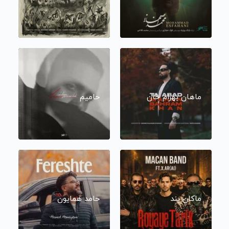
ماهان بهرام خان
حامیم
ماکان بند
حامد همایون