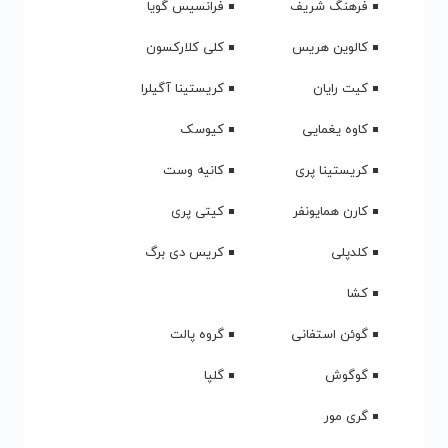
آرشیو الفبایی خوانندگان
Singers Alphabet Archive
الف
ب
پ
ت
ج
ح
خ
د
ر
ز
س
ش
ع
غ
ف
ک
گ
ل
م
ن
و
ه
ی
اینا
احمد آزاد
امید حاجیلی
اکسنت