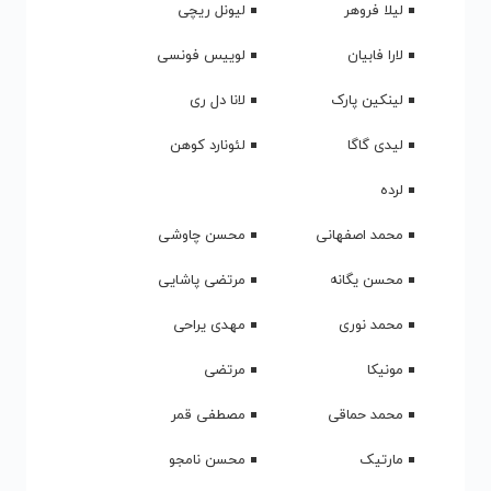
افشین
آدام لمبرت
امید
احلام
امیر تتلو
الی گولدینگ
ایگی آزیلیا
ابی
آبا
الویس پریسلی
ایندیلا
آشر
اد شیران
آرش
الهه
انریکه ایگلسیاس
ایمجین دراگونز
آریانا گرانده
ادل
ایگلز
آویسی
ایرج