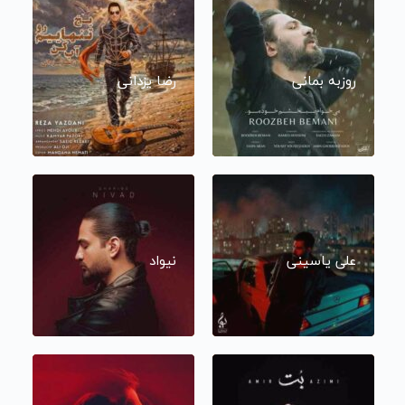
روزبه بمانی
رضا یزدانی
علی یاسینی
نیواد