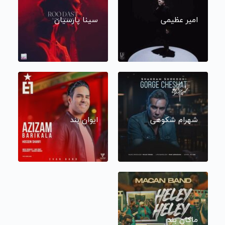
امیر عظیمی
سینا پارسیان
شهرام شکوهی
ایوان بند
ماکان بند