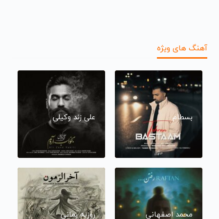
آهنگ های ویژه
بسطام
علی زند وکیلی
محمد اصفهانی
روزبه بمانی