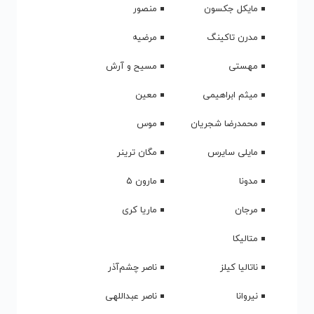
آغاسی
احمدرضا نبی زاده
آلیسیا کیز
امینم
پربازدیدترین
هفته
ماه
سال
Most Visited
متاسفم مطلبی برای نمایش وجود ندارد
مجموعه گلچین آهنگ خارجی
کالکشن آهنگ خارجی
مجموعه گلچین آهنگ بی کلام
بهترین آهنگ های لایت و بی کلام جهان