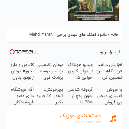
خانه
»
دانلود آهنگ های مهدی یراحی | Mehdi Yarahi
از سراسر وب
افزایش درآمـد
ویدیو هولناک
درمان تضمینی
❌قرص‌ و دارو
فروشگاهت رو
از جوان کارتن
بواسیر توسط
نخور❌ درمان
تضمین کن
خوابی که
پزشک فوق
زانودرد بدون
میلیاردر شد.
تخصص بدون
قرص
با فروش
گردونه شانس
بچرخونش،
اگه فروشگاه
آموزش رایگان
بازگشت
اعتباری دیجی
بدون پوچ از
آیفون 17 جایزه
داری عضو
پی فروش
PS5 تا
بگیر
فروشندگان
محصولت رو
آیفون17 و
دیجی پی شو ،
دانلود آهنگ های مهدی یراحی | Mehdi Yarahi
بالاببر
بیت کوین 🔥
فروش رو بالا
ببر
16 جولای 18