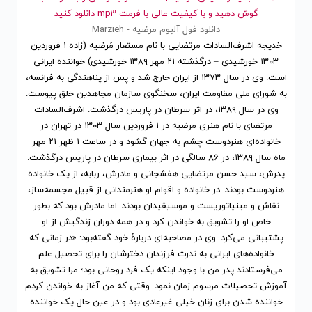
گوش دهید و با کیفیت عالی با فرمت mp3 دانلود کنید
دانلود فول آلبوم مرضیه - Marzieh
خدیجه اشرف‌السادات مرتضایی با نام مستعار مَرضیه (زاده ۱ فروردین
۱۳۰۳ خورشیدی – درگذشته ۲۱ مهر ۱۳۸۹ خورشیدی) خواننده ایرانی
است. وی در سال ۱۳۷۳ از ایران خارج شد و پس از پناهندگی به فرانسه،
به شورای ملی مقاومت ایران، سخنگوی سازمان مجاهدین خلق پیوست.
وی در سال ۱۳۸۹، در اثر سرطان در پاریس درگذشت. اشرف‌السادات
مرتضای با نام هنری مرضیه در ۱ فروردین سال ۱۳۰۳ در تهران در
خانواده‌ای هنردوست چشم به جهان گشود و در ساعت ۱ ظهر ۲۱ مهر
ماه سال ۱۳۸۹، در ۸۶ سالگی در اثر بیماری سرطان در پاریس درگذشت.
پدرش، سید حسن مرتضایی هفشجانی و مادرش، ربابه، از یک خانواده
هنردوست بودند. در خانواده و اقوام او هنرمندانی از قبیل مجسمه‌ساز،
نقاش و مینیاتوریست و موسیقیدان بودند. اما مادرش بود که بطور
خاص او را تشویق به خواندن کرد و در همه دوران زندگیش از او
پشتیبانی می‌کرد. وی در مصاحبه‌ای دربارهٔ خود گفته‌بود: «در زمانی که
خانواده‌های ایرانی به ندرت فرزندان دخترشان را برای تحصیل علم
می‌فرستادند پدر من با وجود اینکه یک فرد روحانی بود؛ مرا تشویق به
آموزش تحصیلات مرسوم زمان نمود. وقتی که من آغاز به خواندن کردم
خواننده شدن برای زنان خیلی غیرعادی بود و در عین حال یک خواننده