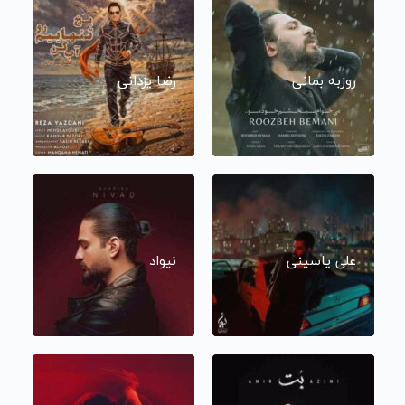
روزبه بمانی
رضا یزدانی
علی یاسینی
نیواد