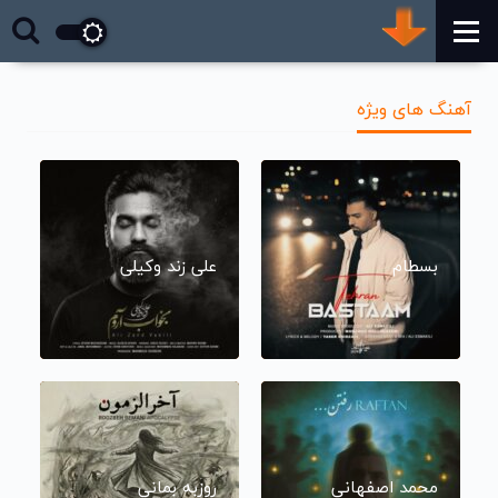
آهنگ های ویژه
بسطام
علی زند وکیلی
محمد اصفهانی
روزبه بمانی