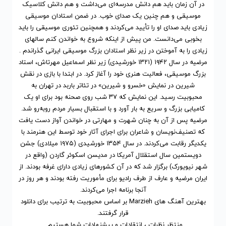
در آن زمان باید هم دانش مدرسه‌ای می‌داشت و هم دانش کلاسیک
موسیقی و هم چنین یک صدای خوب. در ضمن استادان موسیقی
زیادی باید صدای او را تأیید می‌کردند و همچنین تئوری موسیقی را باید
بخوبی می‌دانست. من پیش از اینکه شروع به خواندن کنم سالهای
زیادی را به آموختن در زیر نظر استادان بزرگ موسیقی ایرانی گذراندم .
مرضیه در سال ۱۹۴۲ (۱۳۲۱ خورشیدی) زیر نظر اسماعیل مهرتاش، استاد
بزرگ موسیقی، فعالیت هنری خود را آغاز کرد. در ابتدا با بازی در نقش
شیرین در نمایش «خسرو و شیرین» در تئاتر باربد در تهران به
محبوبیت رسید. این نمایش که ۳۷ شب روی صحنه بود برای او یک
کامیابی بزرگ و سریع به بار آورد و با استقبال بسیار مردم روبه‌رو شد.
مرضیه پس از آن به چنان شهرت و مهارتی در خواندن آواز دست یافت
که تصنیف‌نویسان و شاعران برای اجرای آثار خود توسط این هنرمند با
یکدیگر رقابت می‌کردند. در سال ۱۳۵۴ خورشیدی (۱۹۷۵ میلادی) جشن
دویستمین سال استقلال آمریکا در مدیسن اسکوئر گاردن (واقع در
شهر نیویورک) برگزار شد که در آن کشورهای زیادی دارای غرفه بودند. از
ایران مرضیه و عارف از طرف رادیو برای مأموریت رفته بودند و هر روز در
آنجا برنامه اجرا می‌کردند.
بهترین آهنگ های Marzieh
بر اساس محبوبیت
به ترتیب برای
دانلود
قرار گرفتند.
منتظر نظرات ، انتقادات و پیشنهادات شما هستیم...