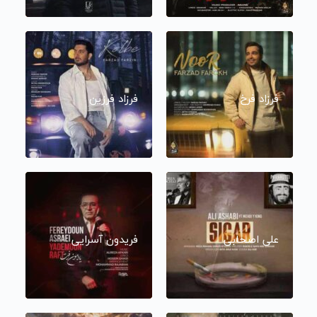
فرزاد فرخ
فرزاد فرزین
علی اصحابی
فریدون آسرایی