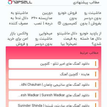
مطالب پیشنهادی
ماشینت رو
فروش خودرو
دوربین
ماشینتو به
بدون دردسر
بدون
مداربسته 360
دلال نده! به
بفروش | بدون
کمیسیون 😍
درجه | نصب
مصرف کننده
کمسیون 😍
آسان و راحت
بفروش! بدون
از بازدید خودرو
دلال ماشینتو
میخوایی
والکس: بازار
پاسخ به یک
دلال ها خسته
به قیمت
ماشینت رو
امن برای خرید
تماس
شدی؟
نمیخره! بیا
بدون دردسر
و فروش
اطلاعات
اینجا به
بفروشی؟
دارایی‌های
مطالب مرتبط
ماشینت رو
قیمت
بدون
دیجیتال
اینجا ثبت کن
بفروش*فقط
کمیسیون
دانلود آهنگ های امیر تتلو - گلچین
خریدار واقعی*
هایده - گلچین آهنگ
دانلود آهنگ های سانیجی چاهان | Sunidhi Chauhan
دانلود آهنگ های Suresh Wadkar | Suresh Wadkar
دانلود آهنگ های ساریندر شیندا | Surinder Shinda