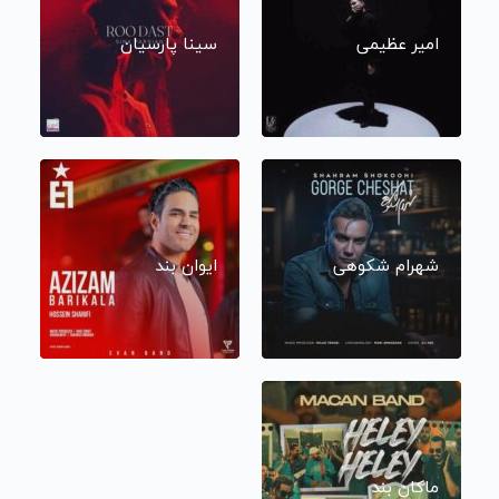
امیر عظیمی
سینا پارسیان
شهرام شکوهی
ایوان بند
ماکان بند