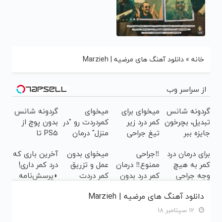
خانه
»
دانلود آهنگ های مرضیه | Marzieh
از سراسر وب
گردونه شانس
میخوای برای
میخوای
گردونه شانس
تبدیل، بچرخون
کمر درد زیر
کمردردت رو "در
بدون پوچ از
جایزه ببر
تیغ جراحی
منزل" درمان
PS5 تا
بری؟!
کنی؟ (◂فیلم
آیفون17 و
برای درمان درد
‼️جراحی
میخوای بدون
آخرین باری که
◗پرسش‌نامه
+
بیت کوین 🔥
کمر به هیچ
ممنوع‼️ درمان
عمل و تزریق
درد کمر داری!
رو پر کن◖
◂پرسش‌نامه)
وجه جراحی
کمر درد بدون
کمر دردت
◗پرسش‌نامه
نکنید! ◀
جراحی و دوره
خوب شه؟
رو پر کن◖
دانلود آهنگ های مرضیه | Marzieh
پرسش‌نامه رو
نقاهت
◂پرسش‌نامه
پر کن ▶
رو پرکن
12 سپتامبر 18