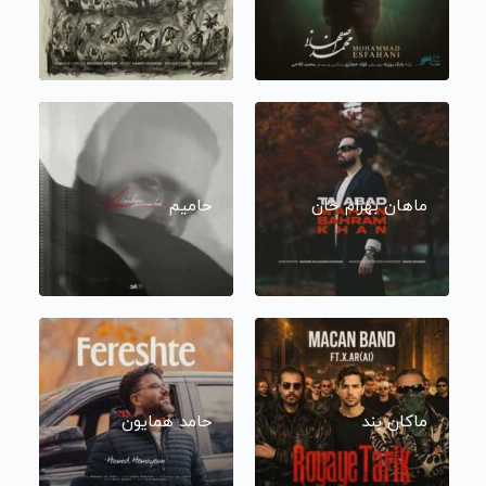
ماهان بهرام خان
حامیم
ماکان بند
حامد همایون