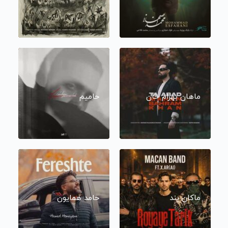
ماهان بهرام خان
حامیم
ماکان بند
حامد همایون