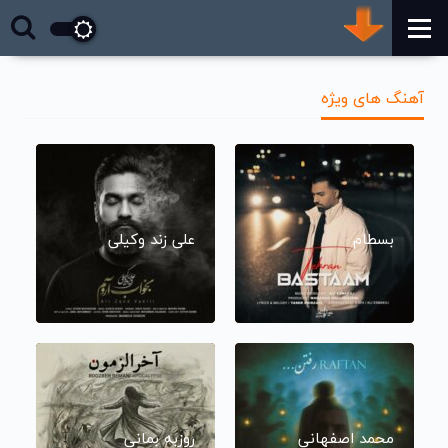
آهنگ های ویژه
بسطام
علی زند وکیلی
محمد اصفهانی
روزبه بمانی