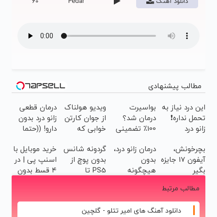
دانلود آهنگ
Pedar
60
مطالب پیشنهادی
این درد نیاز به
بواسیرت
ویدیو هولناک
درمان قطعی
تحمل نداره❗
درمان شد؟
از جوان کارتن
زانو درد بدون
زانو درد
100٪ تضمینی
خوابی که
دارو! ((حتما
منظورمونه
و بدون
میلیاردر شد.
پرسش‌نامه رو
بچرخونش،
درمان زانو درد،
گردونه شانس
خرید موبایل با
بازگشت
آموزش رایگان
پر کن))
آیفون 17 جایزه
بدون
بدون پوچ از
اسنپ پی | در
بگیر
هیچگونه
PS5 تا
۴ قسط بدون
عوارض در منزل
آیفون17 و
سود و کارمزد!
مطالب مرتبط
(◂پرسش‌نامه)
بیت کوین 🔥
دانلود آهنگ های امیر تتلو - گلچین