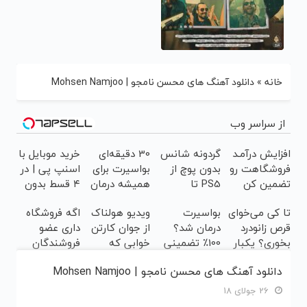
خانه
»
دانلود آهنگ های محسن نامجو | Mohsen Namjoo
از سراسر وب
افزایش درآمـد
گردونه شانس
30 دقیقه‌ای
خرید موبایل با
فروشگاهت رو
بدون پوچ از
بواسیرت برای
اسنپ پی | در
تضمین کن
PS5 تا
همیشه درمان
۴ قسط بدون
آیفون17 و
می‌شه!
سود و کارمزد!
تا کی می‌خوای
بواسیرت
ویدیو هولناک
اگه فروشگاه
بیت کوین 🔥
قرص زانودرد
درمان شد؟
از جوان کارتن
داری عضو
بخوری؟ یکبار
100٪ تضمینی
خوابی که
فروشندگان
اصولی
و بدون
میلیاردر شد.
دیجی پی شو ،
دانلود آهنگ های محسن نامجو | Mohsen Namjoo
درمانش کن
بازگشت
آموزش رایگان
فروش رو بالا
ببر
26 جولای 18