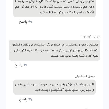
نکنیم برای آن کسی که سن وقددمت کارو هنرش هنوز به 4
دهه هم نرسیده درست نیست کلنل وزیری تا آخر عمرش هم
نگذاشت لغب استادد برایش استفاده شود
پاسخ
مهدی کورلیونه
محسن نامجورو دوست دارم. استادی تکرارنشدنیه، بی نظیره ایشون.
اگه خدا که برای من نیروی برتر هست مسخره نکنه دوستش دارم. با
بقیه کار داشته باشه عالی هم هست
پاسخ
مهدی اسماعیلی
نامجو پرونده تجاوزش به چند زن در جریانه. من مطمین شدم
از تجاوزش. منتها هنوز آهنگهاشو دوست دارم
پاسخ