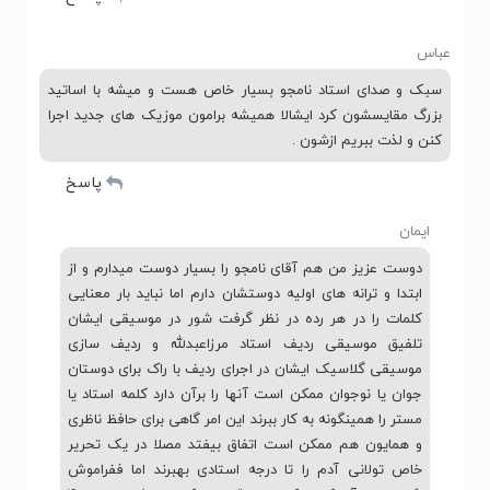
عباس
سبک و صدای استاد نامجو بسیار خاص هست و میشه با اساتید
بزرگ مقایسشون کرد ایشالا همیشه برامون موزیک های جدید اجرا
کنن و لذت ببریم ازشون .
پاسخ
ایمان
دوست عزیز من هم آقای نامجو را بسیار دوست میدارم و از
ابتدا و ترانه های اولیه دوستشان دارم اما نباید بار معنایی
کلمات را در هر رده در نظر گرفت شور در موسیقی ایشان
تلفیق موسیقی ردیف استاد مرزاعبدلله و ردیف سازی
موسیقی گلاسیک ایشان در اجرای ردیف با راک برای دوستان
جوان یا نوجوان ممکن است آنها را برآن دارد کلمه استاد یا
مستر را همینگونه به کار ببرند این امر گاهی برای حافظ ناظری
و همایون هم ممکن است اتفاق بیفتد مصلا در یک تحریر
خاص تولانی آدم را تا درجه استادی بهبرند اما ففراموش