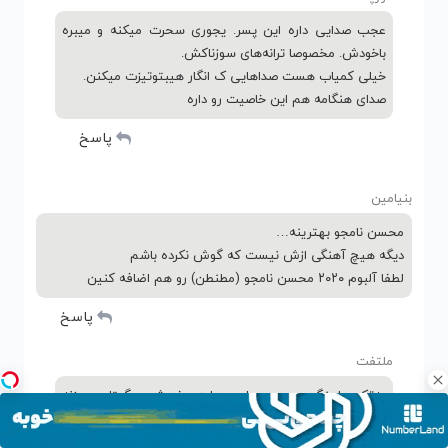
عجب صدایی داره این پسر. یجوری سحرت میکنه و میبره
باخودش. مخصوصا ترانه‌های سوزناکش.
خیلی کمیاب هست صداهایی ک انگار هیبتوتیزت میکنن.
صدای هنگامه هم این خاصیت رو داره
پاسخ
بنیامین
محسن نامجو بهترینه…
دیگه هیچ آهنگی ازش نیست که گوش نکرده باشم
لطفا آلبوم ۲۰۲۰ محسن نامجو (مطنطن) رو هم اضافه کنین
پاسخ
ملتفت
یه‌تک اهنگ جدید پاپ داره خودشم گیتار میزنه
اسمشم‌نمیدونم ندارید برام‌لف کنید به ۰۹۳۵۳۸۴۰۱۳۷
واتساپ کنید ممنون میشم