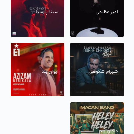
امیر عظیمی
سینا پارسیان
شهرام شکوهی
ایوان بند
ماکان بند