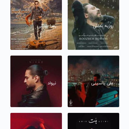
روزبه بمانی
رضا یزدانی
علی یاسینی
نیواد