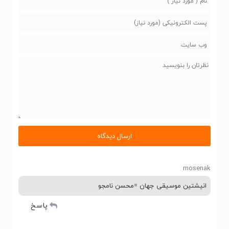
mosenak
انیشتین موسیقی جهان =محسن نامجو
پاسخ