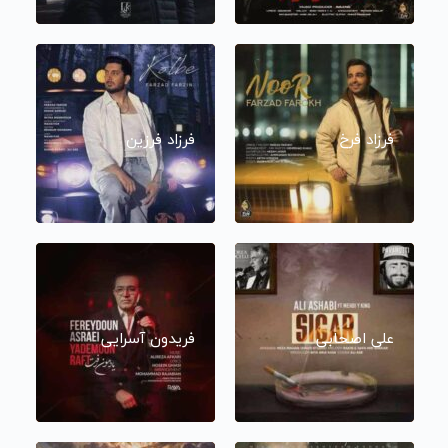
فرزاد فرخ
فرزاد فرزین
علی اصحابی
فریدون آسرایی