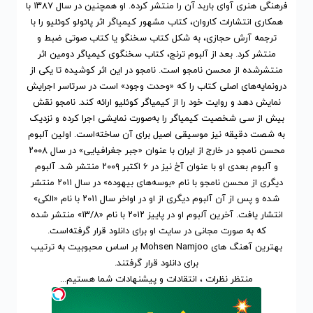
فرهنگی هنری آوای باربد آن را منتشر کرده. او همچنین در سال ۱۳۸۷ با
همکاری انتشارات کاروان، کتاب مشهور کیمیاگر اثر پائولو کوئلیو را با
ترجمه آرش حجازی، به شکل کتاب سخنگو یا کتاب صوتی ضبط و
منتشر کرد. بعد از آلبوم ترنج، کتاب سخنگوی کیمیاگر دومین اثر
منتشرشده از محسن نامجو است. نامجو در این اثر کوشیده تا یکی از
درونمایه‌های اصلی کتاب را که «وحدت وجود» است در سرتاسر اجرایش
نمایش دهد و روایت خود را از کیمیاگر کوئلیو ارائه کند. نامجو نقش
بیش از سی شخصیت کیمیاگر را به‌صورت نمایشی اجرا کرده و نزدیک
به شصت دقیقه نیز موسیقی اصیل برای آن ساخته‌است. اولین آلبوم
محسن نامجو در خارج از ایران با عنوان «جبر جغرافیایی» در سال ۲۰۰۸
و آلبوم بعدی او با عنوان آخ نیز در ۶ اکتبر ۲۰۰۹ منتشر شد. آلبوم
دیگری از محسن نامجو با نام «بوسه‌های بیهوده» در سال ۲۰۱۱ منتشر
شده و پس از آن آلبوم دیگری از او در اواخر سال ۲۰۱۱ با نام «الکی»
انتشار یافت. آخرین آلبوم او در پاییز ۲۰۱۲ با نام «۱۳/۸» منتشر شده
که به صورت مجانی در سایت او برای دانلود قرار گرفته‌است.
بهترین آهنگ های Mohsen Namjoo
بر اساس محبوبیت
به ترتیب
برای
دانلود
قرار گرفتند.
منتظر نظرات ، انتقادات و پیشنهادات شما هستیم...