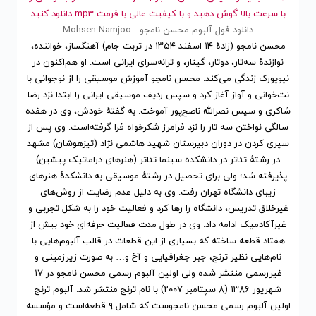
با سرعت بالا گوش دهید و با کیفیت عالی با فرمت mp3 دانلود کنید
دانلود فول آلبوم محسن نامجو - Mohsen Namjoo
محسن نامجو (زادهٔ ۱۴ اسفند ۱۳۵۴ در تربت جام) آهنگساز، خواننده،
نوازندهٔ سه‌تار، دوتار، گیتار، و ترانه‌سرای ایرانی است. او هم‌اکنون در
نیویورک زندگی می‌کند. محسن نامجو آموزش موسیقی را از نوجوانی با
نت‌خوانی و آواز آغاز کرد و سپس ردیف موسیقی ایرانی را ابتدا نزد رضا
شاکری و سپس نصرالله ناصح‌پور آموخت. به گفتهٔ خودش، وی در هفده
سالگی نواختن سه تار را نزد فرامرز شکرخواه فرا گرفته‌است. وی پس از
سپری کردن در دوران دبیرستان شهید هاشمی نژاد (تیزهوشان) مشهد
در رشتهٔ تئاتر در دانشکده سینما تئاتر (هنرهای دراماتیک پیشین)
پذیرفته شد؛ ولی برای تحصیل در رشتهٔ موسیقی به دانشکدهٔ هنرهای
زیبای دانشگاه تهران رفت. وی به دلیل عدم رضایت از روش‌های
غیرخلاق تدریس، دانشگاه را رها کرد و فعالیت خود را به شکل تجربی و
غیرآکادمیک ادامه داد. وی در طول مدت فعالیت حرفه‌ای خود بیش از
هفتاد قطعه ساخته که بسیاری از این قطعات در قالب آلبوم‌هایی با
نام‌هایی نظیر ترنج، جبر جغرافیایی و آخ و… به صورت زیرزمینی و
غیررسمی منتشر شده ولی اولین آلبوم رسمی محسن نامجو در ۱۷
شهریور ۱۳۸۶ (۸ سپتامبر ۲۰۰۷) با نام ترنج منتشر شد. آلبوم ترنج
اولین آلبوم رسمی محسن نامجوست که شامل ۹ قطعه‌است و مؤسسه