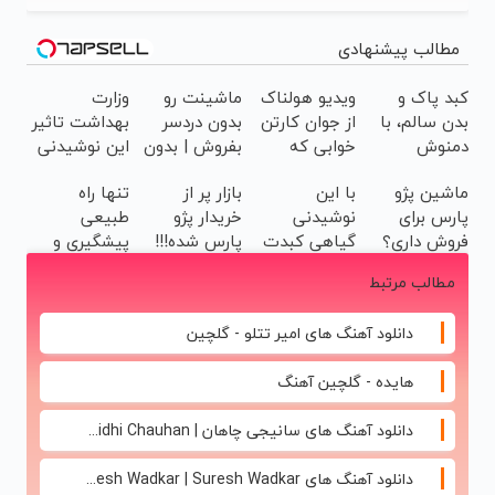
مطالب پیشنهادی
کبد پاک و
ویدیو هولناک
ماشینت رو
وزارت
بدن سالم، با
از جوان کارتن
بدون دردسر
بهداشت تاثیر
دمنوش
خوابی که
بفروش | بدون
این نوشیدنی
گیاهی سم زدا
میلیاردر شد.
کمسیون 😍
بر سلامت کبد
ماشین پژو
با این
بازار پر از
تنها راه
😎
آموزش رایگان
را تایید
پارس برای
نوشیدنی
خریدار پژو
طبیعی
کرد(55%تخفیف)
فروش داری؟
گیاهی کبدت
پارس شده!!!
پیشگیری و
اینجا سریع
همیشه
ماشینتو اینجا
بهبود کبد
مطالب مرتبط
بفروشش
پرقدرته55%تخفیف
به راحتی
چرب(دمنوش
بفروش
سم زدای
دانلود آهنگ های امیر تتلو - گلچین
گیاهی)
هایده - گلچین آهنگ
دانلود آهنگ های سانیجی چاهان | Sunidhi Chauhan
دانلود آهنگ های Suresh Wadkar | Suresh Wadkar