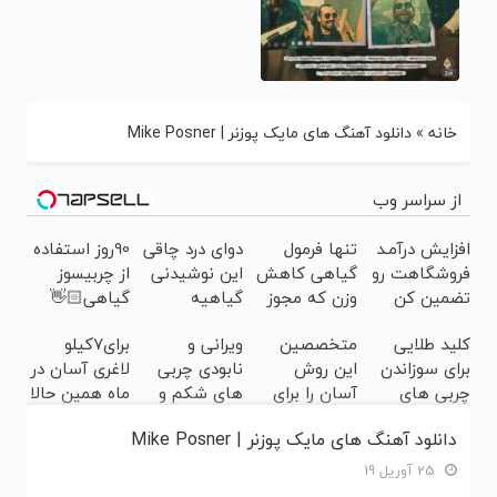
خانه
»
دانلود آهنگ های مایک پوزنر | Mike Posner
از سراسر وب
افزایش درآمـد
تنها فرمول
دوای درد چاقی
90روز استفاده
فروشگاهت رو
گیاهی کاهش
این نوشیدنی
از چربیسوز
تضمین کن
وزن که مجوز
گیاهیه
گیاهی👋🏻
وزارت
خدافظی
کلید طلایی
متخصصین
ویرانی و
برای7کیلو
بهداشت
همیشگی با
برای سوزاندن
این روش
نابودی چربی
لاغری آسان در
دارد(کلیک
چاقی!خرید با
چربی های
آسان را برای
های شکم و
ماه همین حالا
جهت سفارش)
تخفیف
مزاحم
لاغری شکم و
پهلو با این
اقدام کن!
دانلود آهنگ های مایک پوزنر | Mike Posner
بدن(60%تخفیف
پهلو معرفی
نوشیدنی
سفارش با
تا امشب)
کردند
گیاهی
قیمت قدیم
25 آوریل 19