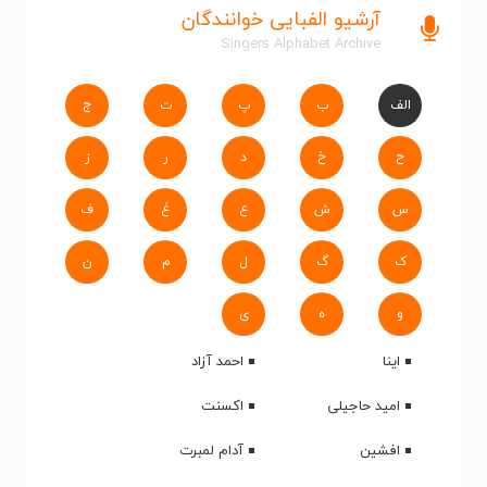
آرشیو الفبایی خوانندگان
Singers Alphabet Archive
الف
ب
پ
ت
ج
ح
خ
د
ر
ز
س
ش
ع
غ
ف
ک
گ
ل
م
ن
و
ه
ی
اینا
احمد آزاد
امید حاجیلی
اکسنت
افشین
آدام لمبرت