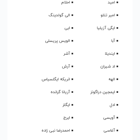
امید
احلام
امیر تتلو
الی گولدینگ
ایگی آزیلیا
ابی
آبا
الویس پریسلی
ایندیلا
آشر
اد شیران
آرش
الهه
انریکه ایگلسیاس
ایمجین دراگونز
آریانا گرانده
ادل
ایگلز
آویسی
ایرج
آغاسی
احمدرضا نبی زاده