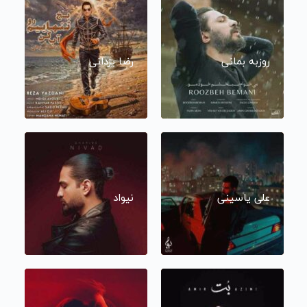
روزبه بمانی
رضا یزدانی
علی یاسینی
نیواد