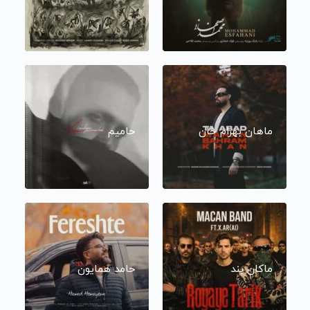
ماهان بهرام خان
حامیم
ماکان بند
حامد همایون