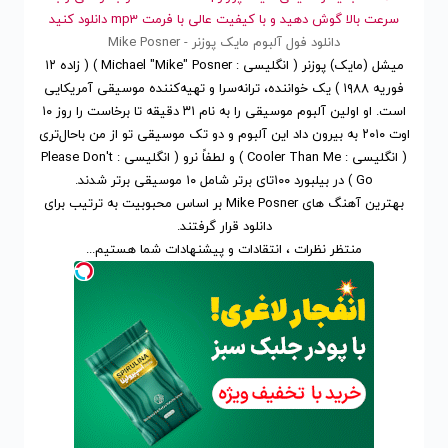
سرعت بالا گوش دهید و با کیفیت عالی با فرمت mp3 دانلود کنید
دانلود فول آلبوم مایک پوزنر - Mike Posner
میشل (مایک) پوزنر ( انگلیسی : Michael "Mike" Posner ) ( زاده ۱۲
فوریه ۱۹۸۸ ) یک خواننده، ترانه‌سرا و تهیه‌کننده موسیقی آمریکایی
است. او اولین آلبوم موسیقی را به نام ۳۱ دقیقه تا برخاست را روز ۱۰
اوت ۲۰۱۰ به بیرون داد این آلبوم و دو تک موسیقی تو از من باحال‌تری
( انگلیسی : Cooler Than Me ) و لطفاً نرو ( انگلیسی : Please Don't
Go ) در بیلبورد ۱۰۰تای برتر شامل ۱۰ موسیقی برتر شدند.
بهترین آهنگ های Mike Posner
بر اساس محبوبیت
به ترتیب برای
دانلود
قرار گرفتند.
منتظر نظرات ، انتقادات و پیشنهادات شما هستیم...