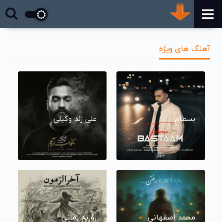
آهنگ های ویژه
بسطام
علی زند وکیلی
محمد اصفهانی
روزبه بمانی