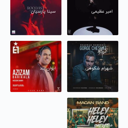
امیر عظیمی
سینا پارسیان
شهرام شکوهی
ایوان بند
ماکان بند