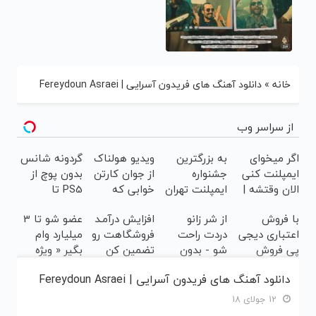
خانه
»
دانلود آهنگ های فریدون آسرایی | Fereydoun Asraei
از سراسر وب
اگر میخوای
به بزرگترین
ویدیو هولناک
گردونه شانس
ایمپلنت کنی
جشنواره
از جوان کارتن
بدون پوچ از
الان وقتشه |
ایمپلنت تهران
خوابی که
PS5 تا
فقط با ۲۵
خوش اومدید!
میلیاردر شد.
آیفون17 و
با فروش
از شر زانو
افزایش درآمـد
عضو شو تا 3
میلیون
| فقط ۲۵
آموزش رایگان
بیت کوین 🔥
اعتباری دیجی
دردت راحت
فروشگاهت رو
میلیارد وام
تومان!!!
میلیون !
پی فروش
شو - بدون
تضمین کن
بگیر « ویژه
محصولت رو
قرص و عمل
فروشگاه ها »
دانلود آهنگ های فریدون آسرایی | Fereydoun Asraei
بالاببر
12 جولای 18