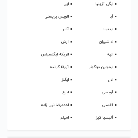
ایگی آزیلیا
ابی
آبا
الویس پریسلی
ایندیلا
آشر
اد شیران
آرش
الهه
انریکه ایگلسیاس
ایمجین دراگونز
آریانا گرانده
ادل
ایگلز
آویسی
ایرج
آغاسی
احمدرضا نبی زاده
آلیسیا کیز
امینم