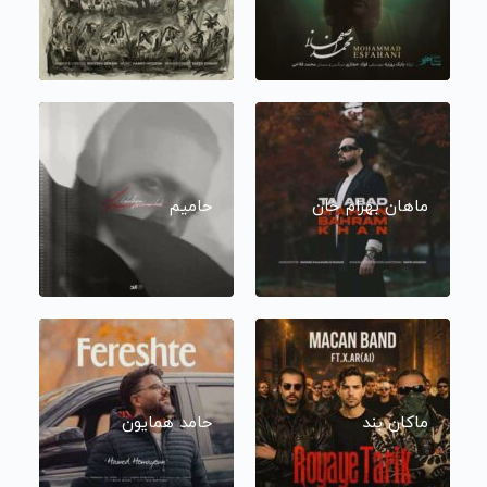
ماهان بهرام خان
حامیم
ماکان بند
حامد همایون