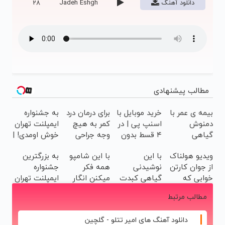
دانلود آهنگ
Jadeh Eshgh
28
مطالب پیشنهادی
بیمه ی عمر با
خرید موبایل با
برای درمان درد
به جشنواره
دمنوش
اسنپ پی | در
کمر به هیچ
ایمپلنت تهران
گیاهی
۴ قسط بدون
وجه جراحی
خوش اومدی! |
مخصوص
سود و کارمزد!
نکنید! ◀
فرصت
ویدیو هولناک
با این
با این شامپو
به بزرگترین
کبد+تخفیف
پرسش‌نامه رو
محدوده!
از جوان کارتن
نوشیدنی
همه فکر
جشنواره
ویژه
پر کن ▶
مشاوره رایگان
خوابی که
گیاهی کبدت
میکنن انگار
ایمپلنت تهران
بگیر!
میلیاردر شد.
همیشه
مو کاشتی!!!!!
خوش اومدید!
مطالب مرتبط
آموزش رایگان
پرقدرته55%تخفیف
| فقط ۲۵
میلیون !
دانلود آهنگ های امیر تتلو - گلچین