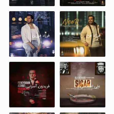
فرزاد فرخ
فرزاد فرزین
علی اصحابی
فریدون آسرایی