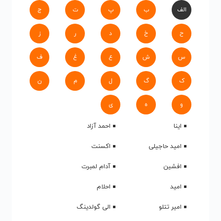
الف
ب
پ
ت
ج
ح
خ
د
ر
ز
س
ش
ع
غ
ف
ک
گ
ل
م
ن
و
ه
ی
اینا
احمد آزاد
امید حاجیلی
اکسنت
افشین
آدام لمبرت
امید
احلام
امیر تتلو
الی گولدینگ