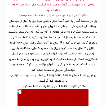
راحتی و با سرعت بالا گوش دهید و با کیفیت عالی با فرمت mp3
دانلود کنید
دانلود فول آلبوم فریدون آسرایی - Fereydoun Asraei
وی در منطقه آسارا به دنیا آمد.(محل واقعی تولد وی به نقل از خودشان
دربرنامه ای تلویزیونی ، جمال زاده تهران عنوان شد و منطقه آسارا فقط
در شناسنامه ایشان و به خاطر علاقه ای که پدرشان به این شهر داشتند
ثبت شده است) بعد از تحصیلات مقدماتی، در ژوئیه ۱۹۸۷ به شهر
ونکوور کانادا مهاجرت کرد و ۱۴ سال در آنجا زندگی کرد. سال ۱۹۸۸ گروه
غزال و ۲ سال بعد هم گروه پرواز را با حضور کامران، هنگامه، رامین
زمانی و... راه انداخت که ترانه ایران ایرانم از دستاوردهای این قبیل
همکاری‌ها است. از جمله فعالیت های تلویزیونی وی می توان به حضور
در شبکه نسیم به عنوان یکی از داوران برنامه شب کوک و همچنین
خوانندگی سریال عاشقانه اشاره کرد.
بهترین آهنگ های Fereydoun Asraei
بر اساس محبوبیت
به ترتیب
برای
دانلود
قرار گرفتند.
منتظر نظرات ، انتقادات و پیشنهادات شما هستیم...