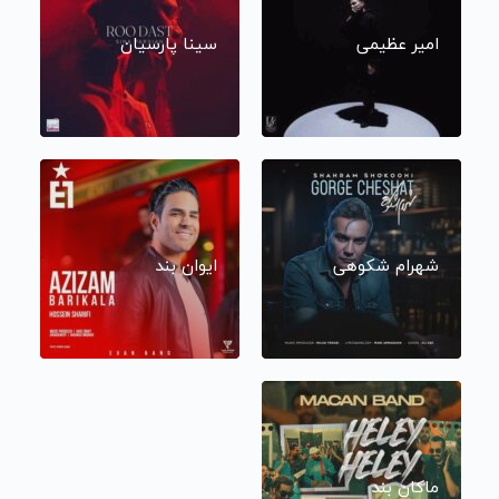
امیر عظیمی
سینا پارسیان
شهرام شکوهی
ایوان بند
ماکان بند