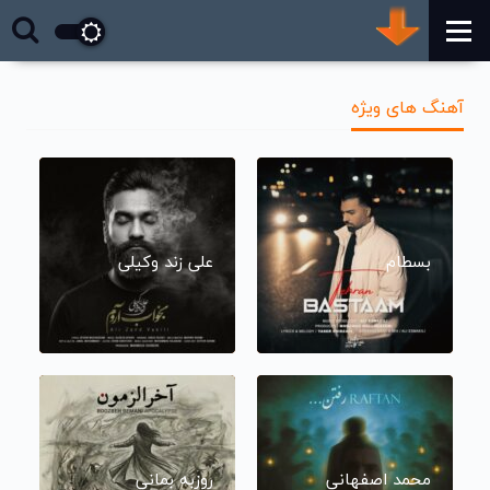
آهنگ های ویژه
بسطام
علی زند وکیلی
محمد اصفهانی
روزبه بمانی