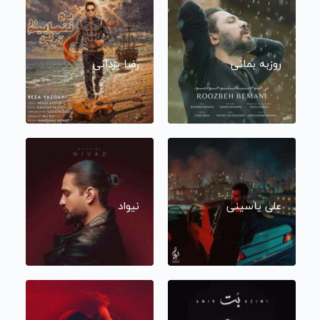
روزبه بمانی
رضا یزدانی
علی یاسینی
نیواد