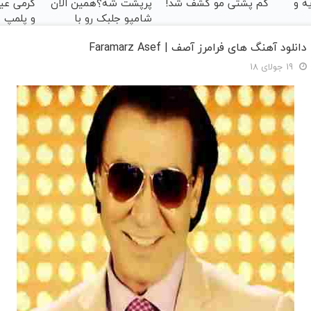
ه و
کم پشتی مو کشف شد!
پرپشت شه؟همین الان
شامپو جلبک رو با
و پلمپ
تخفیف بخر
دانلود آهنگ های فرامرز آصف | Faramarz Asef
19 جولای 18