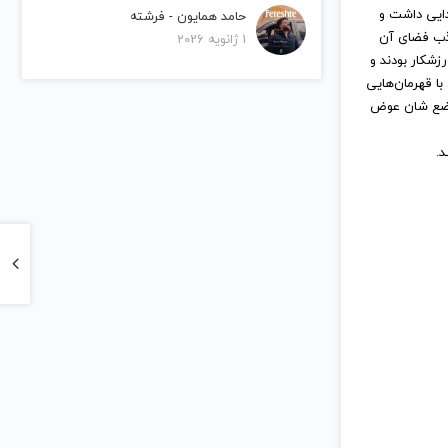
دایی داشت و
حامد همایون - فرشته
جذب فضای آن
1 ژانویه 2026
زشکار بودند و
ا قهرمان‌هایی
واضع شان عوض
د.