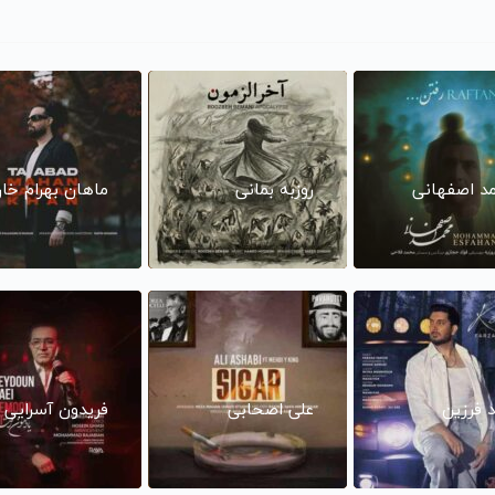
د اصفهانی
روزبه بمانی
ماهان بهرام خا
د فرزین
علی اصحابی
فریدون آسرایی