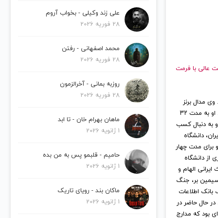
علی زند وکیلی - بخواب آروم
28 فوریه 2026
محمد اصفهانی - رفتن
28 فوریه 2026
و با کیفیت عالی با فرمت
روزبه بمانی - آخرالزمون
28 فوریه 2026
است. وی مدال برنز
بازی‌های آسیایی ۱۹۷۴ تهران در رشته پرش سه‌گام را کسب کرده و حد نصاب ۱۶ متر و ۷ سانتیمتری او به مدت ۳۲
ماهان بهرام خان - تا ابد
و به دنبال کسب
1 ژانویه 2026
ر پرش سه گام ایران، دانشگاه
 برای مدت چهار
حامیم - قلبمو پس به من بده
ر رشته معماری از دانشگاه
1 ژانویه 2026
یرانی الهام و
دارای چاشنی‌های موسیقی آمریکای جنوبی و اروپایی نیز می‌باشد. آلبوم‌های افرا ۱ و ۲، سیمین بر، جنگ
ماکان بند - رویای تاریک
 بانک اطلاعات
1 ژانویه 2026
ج نموده‌است. وی در حال حاضر در
ای بود که مدارج