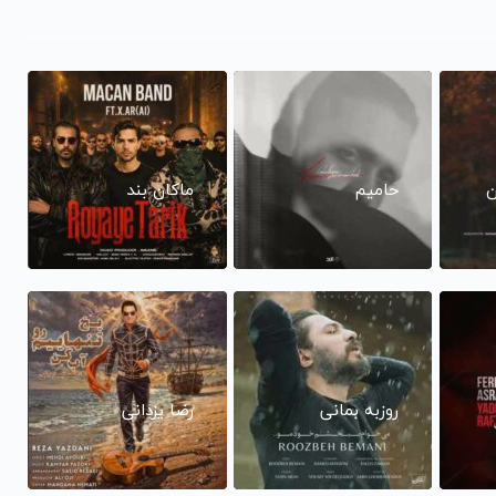
ن
حامیم
ماکان بند
روزبه بمانی
رضا یزدانی