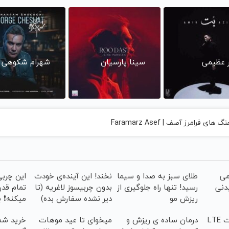
ر عظیمی
سینا پارسیان
شهرام شکوهی
 های فرامرز آصف | Faramarz Asef
می
طلای سبز به صدا و سیما
نخند! این آینده‌ی خودت
این چربی
دنی
رسید! تنها راه جلوگیری از
بدون چربیسوز لاغریه (تا
تمام قد
ریزش مو
دیر نشده سفارش بده)
میکنه❗ ب
فروش ویژه اینترنت LTE
درمان ساده ی ریزش و
میخوای تا عید موهات