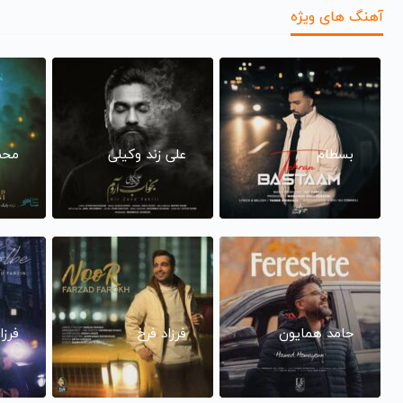
آهنگ های ویژه
بسطام
علی زند وکیلی
محم
حامد همایون
فرزاد فرخ
فرزا