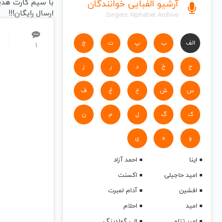
با سیم کارت هدی
آرشیو الفبایی خوانندگان
ارسال رایگان!!!
Singers Alphabet Archive
الف
ب
پ
ت
ج
1
ح
خ
د
ر
ز
س
ش
ع
غ
ف
ک
گ
ل
م
ن
و
ه
ی
اینا
احمد آزاد
امید حاجیلی
اکسنت
افشین
آدام لمبرت
امید
احلام
امیر تتلو
الی گولدینگ