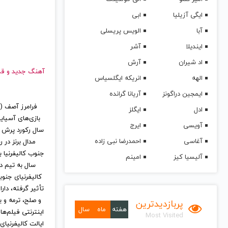
ایگی آزیلیا
ابی
آبا
الویس پریسلی
ایندیلا
آشر
اد شیران
آرش
آهنگ جدید
الهه
انریکه ایگلسیاس
ایمجین دراگونز
آریانا گرانده
ادل
ایگلز
آویسی
ایرج
سال رکورد پرش س
آغاسی
احمدرضا نبی زاده
جنوب کالیفرنیا 
آلیسیا کیز
امینم
کالیفرنیای جنو
و صلح، ترمه و 
پربازدیدترین
هفته
ماه
سال
Most Visited
ایالت کالیفرنیای