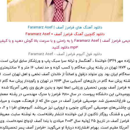
دانلود آهنگ های فرامرز آصف | Faramarz Asef
دانلود گلچین آهنگ فرامرز آصف • Faramarz Asef
و قدیمی فرامرز آصف | Faramarz Asef را به راحتی و با سرعت بالا گوش دهید 
mp3 دانلود کنید
دانلود فول آلبوم فرامرز آصف - Faramarz Asef
فرامرز آصف (زاده مهر ۱۳۲۹) خوانندهٔ ، آهنگساز و ترانه سرا سبک پاپ و ورزشکار سابق ایرانی 
ه‌گام ایران بود. وی متولد دزفول و اصالتاً از خاندان آصف نخعی و اهل تهران است. ا
مدال برنز در رشته پرش سه گام در بازی‌های آسیایی سال ۱۹۷۴ در تهران و رکورددا
به فرامرز آصف بورس تحصیلی ورزشی اعطا نمود و بدین طریق وی راهی آمریکا شده و
سال به تیم دوومیدانی این دانشگاه پیوست. در سال ۱۹۸۰ فرامرز با مدرک مهندسی د
بی فارغ‌التحصیل شد. موسیقی فرامرز آصف در عین حال که از فرهنگ، هویت و میراث ا
تأثیر گرفته، 
یاس و قشنگ روزگار تاکنون از این خواننده انتشار یافته‌است. به نوشته سایت معروف
اینترنتی فیلم‌ها فرامرز آصف در تاریخ ۲۵ ژوئیه سال ۲۰۰۳ میلادی با یلدا آصف ازدوا
 آمریکا مقیم است. بهرام افشارزاده دربارهٔ او می‌گوید: «فرامرز آصف پسر تحصیلکرده‌