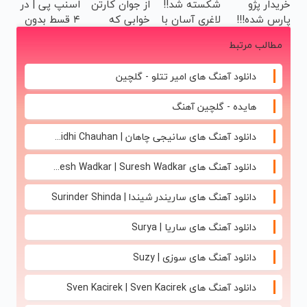
خریدار پژو
شکسته شد!!
از جوان کارتن
اسنپ پی | در
بخر!
پارس شده!!!
لاغری آسان با
خوابی که
۴ قسط بدون
ماشینتو اینجا
چربیسوز
میلیاردر شد.
سود و کارمزد!
مطالب مرتبط
به راحتی
گیاهی/دارای
آموزش رایگان
بفروش
سیب سلامت
دانلود آهنگ های امیر تتلو - گلچین
و مجوز
هایده - گلچین آهنگ
دانلود آهنگ های سانیجی چاهان | Sunidhi Chauhan
دانلود آهنگ های Suresh Wadkar | Suresh Wadkar
دانلود آهنگ های ساریندر شیندا | Surinder Shinda
دانلود آهنگ های ساریا | Surya
دانلود آهنگ های سوزی | Suzy
دانلود آهنگ های Sven Kacirek | Sven Kacirek