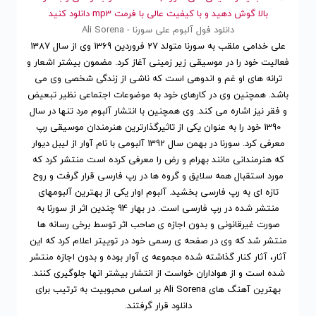
بالا گوش دهید و با کیفیت عالی با فرمت mp3 دانلود کنید
دانلود فول آلبوم علی سورنا - Ali Sorena
علی خدامی ملقب به سورنا متولد 27 فروردین 1369 وی از سال 1387
فعالیت خود را در موسیقی زیر زمینی آغاز کرد. مضمون بیشتر اشعار و
ترانه های او غم و اندوهی است که ناشی از زندگی شخصی وی می
باشد. همچنین وی در کارهای خود به موضوعات اجتماعی نظیر تبعیض
و فقر نیز اشاره می کند. وی همچنین با انتشار آلبوم مرد تنها در سال
1390 خود را به عنوان یکی از تاثیرگذارترین هنرمندان موسیقی رپ
معرفی کرد. سورنا در بهمن سال 1392 آلبومی با نام آوار از لیبل دیوار
که هنرمندانی مانند بهرام و رض را معرفی کرده است منتشر کرد که
مورد استقبال همه سلایق و گروه ها در رپ فارسی قرار گرفت و روح
تازه ای به رپ فارسی بخشید. آلبوم اوار یکی از بهترین آلبومهای
منتشر شده در رپ فارسی است. در بهار 94 چندین اثر از سورنا به
صورت غیرقانونی و بدون اجازه ی صاحب اثر توسط برخی رسانه ها
منتشر شد که وی در صفحه ی رسمی خود در توییتر اعلام کرد که این
آثار، آثار کنار گذاشته شده مجموعه ی آوار بوده و بدون اجازه منتشر
شده است و از هواداران خواست از انتشار بیشتر انها جلوگیری کنند.
بهترین آهنگ های Ali Sorena
بر اساس محبوبیت
به ترتیب برای
دانلود
قرار گرفتند.