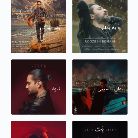
روزبه بمانی
رضا یزدانی
علی یاسینی
نیواد