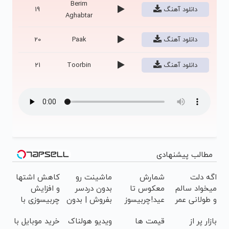
Berim
دانلود آهنگ
19
Aghabtar
دانلود آهنگ
Paak
20
دانلود آهنگ
Toorbin
21
مطالب پیشنهادی
اگه دلت
شمارش
ماشینت رو
کاهش اشتها
میخواد سالم
معکوس تا
بدون دردسر
و افزایش
و طولانی عمر
عید!چربیسوز
بفروش | بدون
چربیسوزی با
کنی، حتما این
بخور لاغر شو
کمسیون 😍
این نوشیدنی
بازار پر از
قیمت ها
ویدیو هولناک
خرید موبایل با
دمنوش رو
لاغری