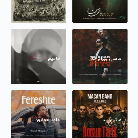
ماهان بهرام خان
حامیم
ماکان بند
حامد همایون