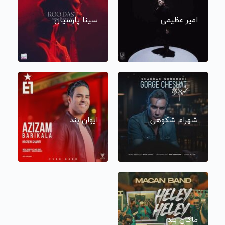
امیر عظیمی
سینا پارسیان
شهرام شکوهی
ایوان بند
ماکان بند