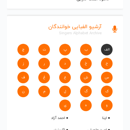
آرشیو الفبایی خوانندگان
Singers Alphabet Archive
الف
ب
پ
ت
ج
ح
خ
د
ر
ز
س
ش
ع
غ
ف
ک
گ
ل
م
ن
و
ه
ی
اینا
احمد آزاد
امید حاجیلی
اکسنت