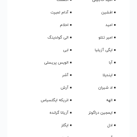
افشین
آدام لمبرت
امید
احلام
امیر تتلو
الی گولدینگ
ایگی آزیلیا
ابی
آبا
الویس پریسلی
ایندیلا
آشر
اد شیران
آرش
الهه
انریکه ایگلسیاس
ایمجین دراگونز
آریانا گرانده
ادل
ایگلز