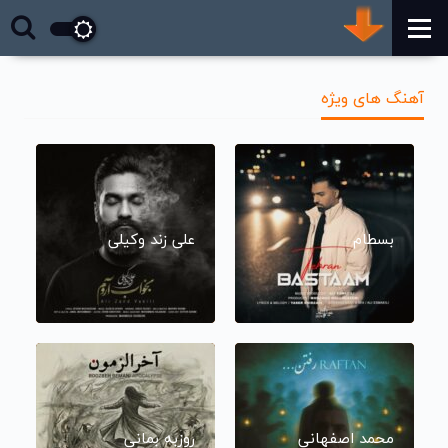
آهنگ های ویژه
بسطام
علی زند وکیلی
محمد اصفهانی
روزبه بمانی