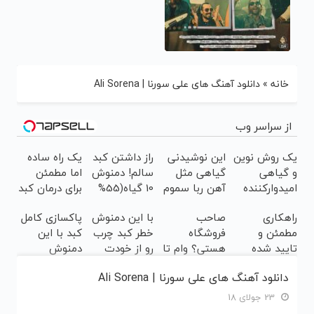
خانه
»
دانلود آهنگ های علی سورنا | Ali Sorena
از سراسر وب
یک روش نوین
این نوشیدنی
راز داشتن کبد
یک راه ساده
و گیاهی
گیاهی مثل
سالم! دمنوش
اما مطمئن
امیدوارکننده
آهن ربا سموم
10 گیاه(55%
برای درمان کبد
برای رفع
کبدتان را نابود
تخفیف)
چرب! تخفیف
راهکاری
صاحب
با این دمنوش
پاکسازی کامل
مشکلات
می کند
تا امشب
مطمئن و
فروشگاه
خطر کبد چرب
کبد با این
کبدی55%تخفیف
تایید شده
هستی؟ وام تا
رو از خودت
دمنوش
برای پاکسازی
۳ میلیارد
دور کن!😓حتما
گیاهی
دانلود آهنگ های علی سورنا | Ali Sorena
کبد(سفارش با
تومان بگیر
ببین! کلیک
45%تخفیف
تخفیف)
جهت خرید
تا امشب!
23 جولای 18
(لینک خرید