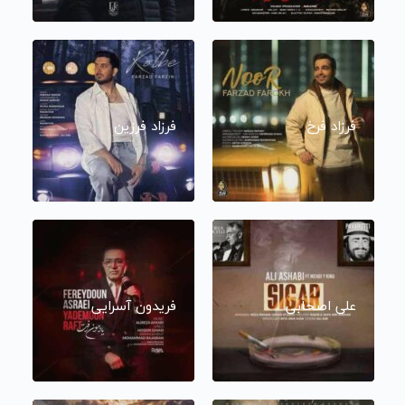
فرزاد فرخ
فرزاد فرزین
علی اصحابی
فریدون آسرایی