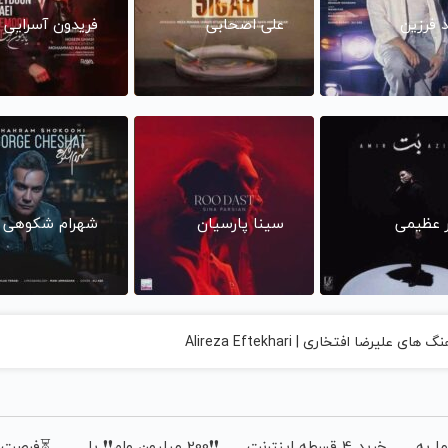
د فرزین
علی اصحابی
فریدون آسرایی
ر عظیمی
سینا پارسیان
شهرام شکوهی
های علیرضا افتخاری | Alireza Eftekhari
ا به
خرید 4 قسطه اینترنت
❗❗200 میلیون وام❗❗ با
⏳فرصت م