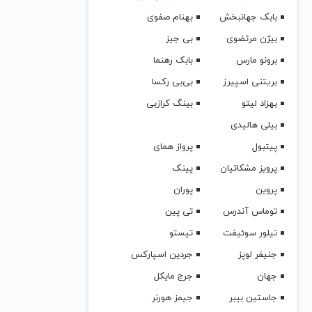
بابک جهانبخش
بهنام صفوی
بیژن مرتضوی
بی جیز
برونو مارس
بابک رهنما
بریتنی اسپیرز
بی‌بی رکسا
بهزاد لیتو
بینگ کرازبی
بیلی هالیدی
پیتبول
پرواز همای
پرویز مشکاتیان
پینک
پروین
پوران
توماس آندرس
تی پین
تیلور سوئیفت
تیستو
جنیفر لوپز
جردین اسپارکس
جهان
جرج مایکل
جاستین بیبر
جیمز هورنر