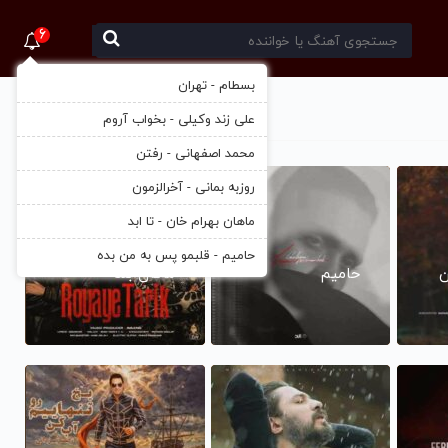
6
بسطام - تهران
علی زند وکیلی - بخواب آروم
محمد اصفهانی - رفتن
روزبه بمانی - آخرالزمون
ماهان بهرام خان - تا ابد
حامیم - قلبمو پس به من بده
ن
حامیم
ماکان بند