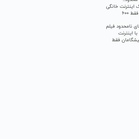
گیگ اینترنت خانگی
180 روزه فقط 600
!!
ی نامحدود فیلم
با اینترنت
یشگامان فقط