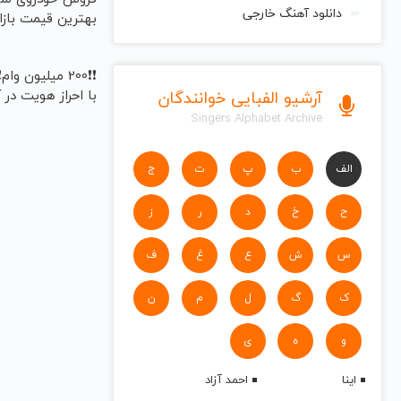
دانلود آهنگ خارجی
بهترین قیمت بازا
❗❗200 میلیون وا
با احراز هویت در آ
آرشیو الفبایی خوانندگان
Singers Alphabet Archive
الف
ب
پ
ت
ج
ح
خ
د
ر
ز
س
ش
ع
غ
ف
ک
گ
ل
م
ن
و
ه
ی
اینا
احمد آزاد