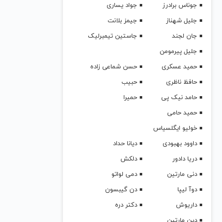
جوناس برادرز
جواد یساری
جلیل شهناز
جیمز بلانت
جان لجند
جاستین تیمبرلیک
جلیل پیرمومن
حمید عسکری
حسن شماعی زاده
حافظ ناظری
حبیب
حامد نیک پی
حمیرا
حمید حامی
خولیو ایگلسیاس
داوود بهبودی
دیانا حداد
دریا دادور
دلکش
دنی مارتین
دمی لواتو
دوآ لیپا
دن گیبسون
داریوش
دکتر دره
دین مارتین