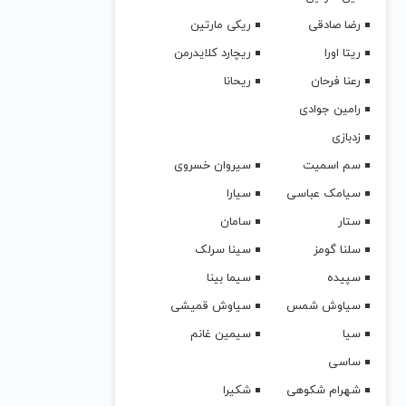
رضا صادقی
ریکی مارتین
ریتا اورا
ریچارد کلایدرمن
رعنا فرحان
ریحانا
رامین جوادی
زدبازی
سم اسمیت
سیروان خسروی
سیامک عباسی
سیارا
ستار
سامان
سلنا گومز
سینا سرلک
سپیده
سیما بینا
سیاوش شمس
سیاوش قمیشی
سیا
سیمین غانم
ساسی
شهرام شکوهی
شکیرا