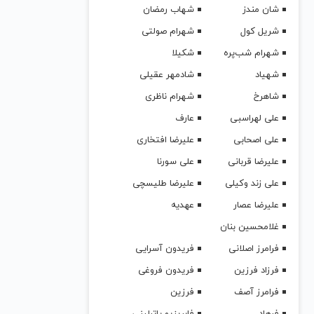
شان مندز
شهاب رمضان
شریل کول
شهرام صولتی
شهرام شب‌پره
شکیلا
شهیاد
شادمهر عقیلی
شاهرخ
شهرام ناظری
علی لهراسبی
عارف
علی اصحابی
علیرضا افتخاری
علیرضا قربانی
علی سورنا
علی زند وکیلی
علیرضا طلیسچی
علیرضا عصار
عهدیه
غلامحسین بنان
فرامرز اصلانی
فریدون آسرایی
فرزاد فرزین
فریدون فروغی
فرامرز آصف
فرزین
فرهاد
فابریزیو پاترلینی