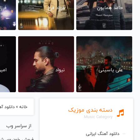
حامد همایون
فرزاد فرخ
فرزا
علی یاسینی
نیواد
امی
خانه
»
دانلود آهنگ 
دسته بندی موزیک
Music Category
از سراسر وب
دانلود آهنگ ایرانی
فروش خودروی شم