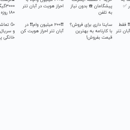
ر ✅
پیشگامان ☎️ بدون نیاز
احراز هویت در آبان تتر
3000
به تلفن
هزارتومان
م❗❗ فقط
ساینا داری برای فروش؟
❗❗200 میلیون وام❗❗ در
🥳 تماشا
بان تتر
با کارنامه به بهترین
آبان تتر احراز هویت کن
و سریال 
قیمت بفروش!
خانگی پ
ماهی 100