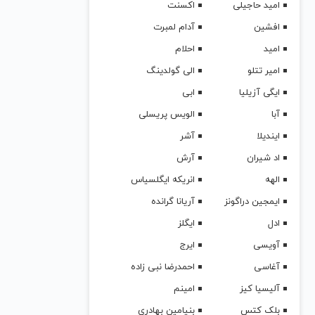
امید حاجیلی
اکسنت
افشین
آدام لمبرت
امید
احلام
امیر تتلو
الی گولدینگ
ایگی آزیلیا
ابی
آبا
الویس پریسلی
ایندیلا
آشر
اد شیران
آرش
الهه
انریکه ایگلسیاس
ایمجین دراگونز
آریانا گرانده
ادل
ایگلز
آویسی
ایرج
آغاسی
احمدرضا نبی زاده
آلیسیا کیز
امینم
بلک کتس
بنیامین بهادری