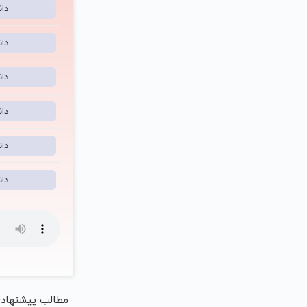
دا
دا
دا
دا
دا
دا
مطالب پیشنهاد