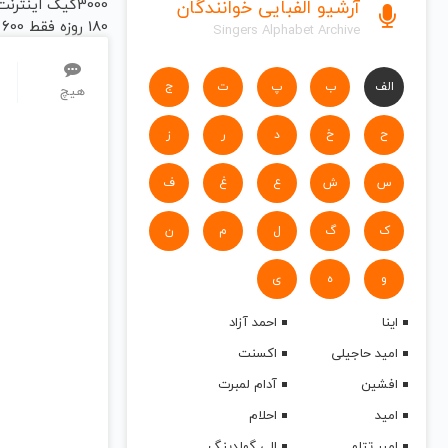
3000گیگ اینتر
آرشیو الفبایی خوانندگان
180 روزه فقط 600
Singers Alphabet Archive
هزارتومان!!
الف
ب
پ
ت
ج
هیچ
ح
خ
د
ر
ز
س
ش
ع
غ
ف
ک
گ
ل
م
ن
و
ه
ی
اینا
احمد آزاد
امید حاجیلی
اکسنت
افشین
آدام لمبرت
امید
احلام
امیر تتلو
الی گولدینگ