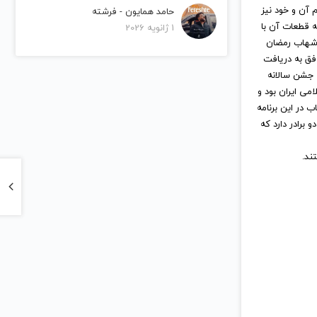
م آن و خود نیز
حامد همایون - فرشته
را بنام جشن تنهایی در سال ۱۳۹۲ منتشر کرد که قطعات آن با
1 ژانویه 2026
 شهاب رمضان
فق به دریافت
(زانیار خسروی) از دومین جشن سالانه
شده از شبکه ۱ سیمای جمهوری اسلامی ایران بود و
 در این برنامه
 برادر دارد که
ند.