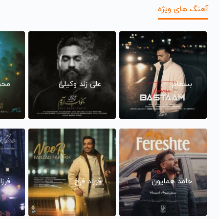
آهنگ های ویژه
بسطام
علی زند وکیلی
محم
حامد همایون
فرزاد فرخ
فرزا