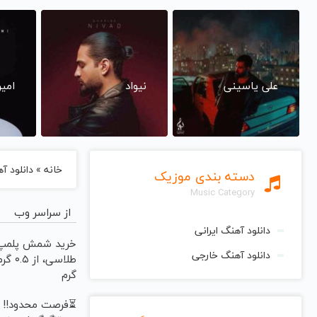
علی یاسینی
نیواد
امی
خانه
»
دانلود آهنگ
دسته بندی موزیک
Music Category
از سراسر وب
دانلود آهنگ ایرانی
خرید شمش پلمپ
دانلود آهنگ خارجی
گرم
⏳فرصت محدود!!