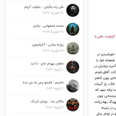
علی زند وکیلی - بخواب آروم
28 فوریه 2026
محمد اصفهانی - رفتن
28 فوریه 2026
 دهید و با کیفیت عالی با
روزبه بمانی - آخرالزمون
28 فوریه 2026
شهاب رمضان (زادهٔ ۲۸ مهر ۱۳۵۸) خواننده سبک پاپ و آهنگساز است.شهاب رمضان در سال ۱۳۵۸ خورشیدی در
همواره خود را
ماهان بهرام خان - تا ابد
دره مرادیان در
1 ژانویه 2026
رکت آفاق_فیلم
ته‌ای چون کاظم
حامیم - قلبمو پس به من بده
اک، راز آبنبات
1 ژانویه 2026
 برگزیده ارائه نمود که
نرمندانی چون
ماکان بند - رویای تاریک
نگ بهادرزاده،
1 ژانویه 2026
 در زمینه
در اواخر سال