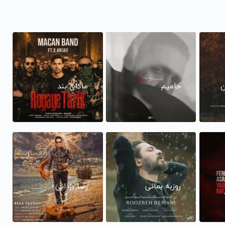
ن
حامیم
ماکان بند
روزبه بمانی
رضا یزدانی