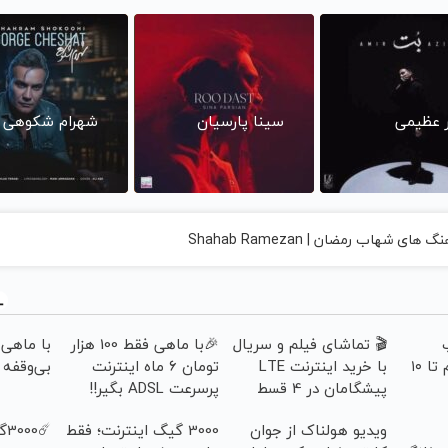
ر عظیمی
سینا پارسیان
شهرام شکوهی
 های شهاب رمضان | Shahab Ramezan
🎬 تماشای فیلم و سریال
🎉با ماهی فقط 100 هزار
طلاسی، از ۰.۵ گرم تا ۱۰
با خرید اینترنت LTE
تومان 6 ماه اینترنت
بی‌وقفه د
پیشگامان در 4 قسط
پرسرعت ADSL بگیر!!
ویدیو هولناک از جوان
3000 گیگ اینترنت؛ فقط
☄️