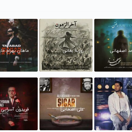
د اصفهانی
روزبه بمانی
ماهان بهرام خا
د فرزین
علی اصحابی
فریدون آسرایی