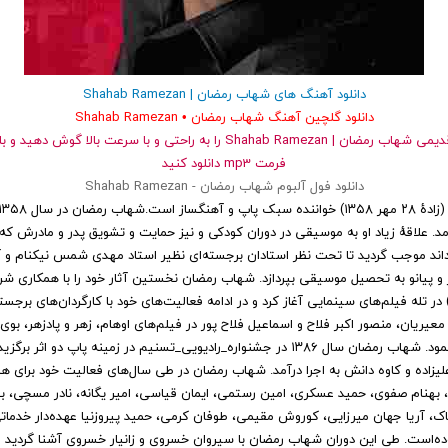
دانلود آهنگ های شهاب رمضان | Shahab Ramezan
دانلود گلچین آهنگ شهاب رمضان • Shahab Ramezan
و قدیمی شهاب رمضان | Shahab Ramezan را به راحتی و با سرعت بالا گوش
فرمت mp3 دانلود کنید
دانلود فول آلبوم شهاب رمضان - Shahab Ramezan
آمد. علاقهٔ زیاد او به موسیقی در دوران کودکی و نیز حمایت و تشویق پدر و مادرش که 
اند موجب گردید تا تحت نظر استادان برجسته‌ای نظیر استاد مهدی شمس نیکنام و آن
ژ و پیانو به تحصیل موسیقی بپردازد. شهاب رمضان نخستین آثار خود را با همکاری ش
 تله فیلم‌های سینمایی آغاز کرد و در ادامه فعالیت‌های خود با کارگردان‌های برجس
ریان، منصور اکبر فلاح و اسماعیل فلاح پور در فیلم‌های اوهام، زهر و پادزهر، بوی خ
چوبی همکاری نمود. شهاب رمضان سال ۱۳۸۶ در جشنواره_رادیویی_تسنیم در زمینه پاپ دو اثر
زاده و کاوه دانش به اجرا درآمد. شهاب رمضان در طی سال‌های فعالیت خود برای ه
بهنام صفوی، حمید عسکری، امین رستمی، ایمان قیاسی، امیر یگانه، نادر مسچی، بهر
اک، آریا جهان میرزایی، کوروش مقیمی، طوفان کرمی، حمید پیروزنیا عهده‌دار خدماتی
ه‌است. طی این دوران شهاب رمضان با سیروان خسروی و زانیار خسروی آشنا گردید و 