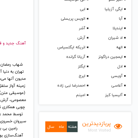
ایگی آزیلیا
ابی
آبا
الویس پریسلی
ایندیلا
آشر
اد شیران
آرش
آهنگ جدید
الهه
انریکه ایگلسیاس
ایمجین دراگونز
آریانا گرانده
ادل
ایگلز
تهران به دنیا 
آویسی
ایرج
مدیون آنها می‌د
آغاسی
احمدرضا نبی زاده
زمینه آواز سلف
(موسیقی متن) در
آلیسیا کیز
امینم
معصومی، آرش معی
توسط محمد علی
سیروان خسروی، 
پربازدیدترین
هفته
ماه
سال
رامین بی ب
Most Visited
آهنگ‌سازی بود