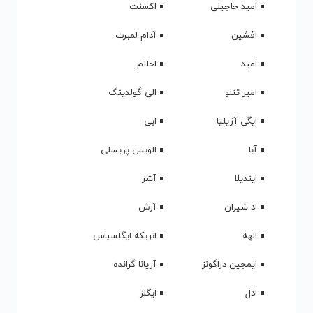
امید حاجیلی
اکسنت
افشین
آدام لمبرت
امید
احلام
امیر تتلو
الی گولدینگ
ایگی آزیلیا
ابی
آبا
الویس پریسلی
ایندیلا
آشر
اد شیران
آرش
الهه
انریکه ایگلسیاس
ایمجین دراگونز
آریانا گرانده
ادل
ایگلز