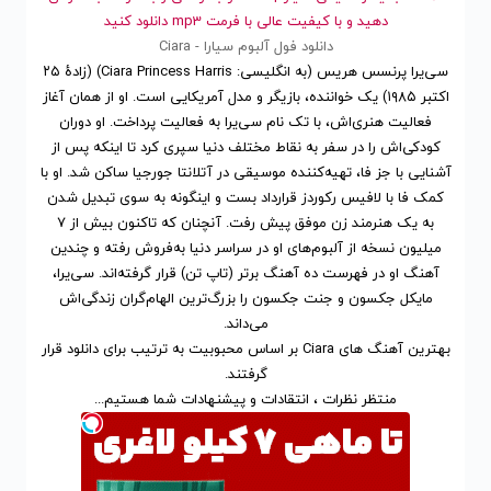
دهید و با کیفیت عالی با فرمت mp3 دانلود کنید
دانلود فول آلبوم سیارا - Ciara
سی‌یرا پرنسس هریس (به انگلیسی: Ciara Princess Harris) (زادهٔ ۲۵
اکتبر ۱۹۸۵) یک خواننده، بازیگر و مدل آمریکایی است. او از همان آغاز
فعالیت هنری‌اش، با تک نام سی‌یرا به فعالیت پرداخت. او دوران
کودکی‌اش را در سفر به نقاط مختلف دنیا سپری کرد تا اینکه پس از
آشنایی با جز فا، تهیه‌کننده موسیقی در آتلانتا جورجیا ساکن شد. او با
کمک فا با لافیس رکوردز قرارداد بست و اینگونه به سوی تبدیل شدن
به یک هنرمند زن موفق پیش رفت. آنچنان که تاکنون بیش از ۷
میلیون نسخه از آلبوم‌های او در سراسر دنیا به‌فروش رفته و چندین
آهنگ او در فهرست ده آهنگ برتر (تاپ تن) قرار گرفته‌اند. سی‌یرا،
مایکل جکسون و جنت جکسون را بزرگ‌ترین الهام‌گران زندگی‌اش
می‌داند.
بهترین آهنگ های Ciara
بر اساس محبوبیت
به ترتیب برای
دانلود
قرار
گرفتند.
منتظر نظرات ، انتقادات و پیشنهادات شما هستیم...