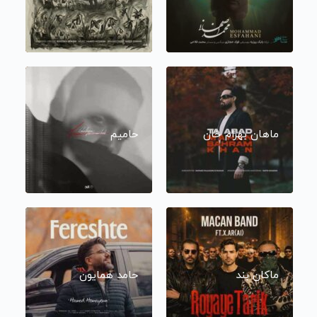
ماهان بهرام خان
حامیم
ماکان بند
حامد همایون