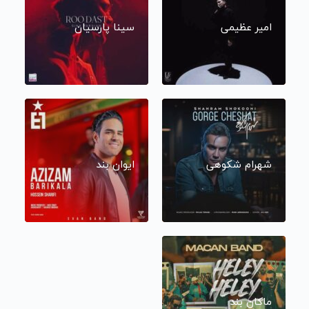
امیر عظیمی
سینا پارسیان
شهرام شکوهی
ایوان بند
ماکان بند