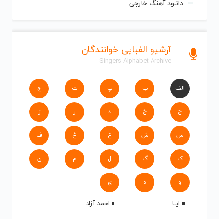
دانلود آهنگ خارجی
آرشیو الفبایی خوانندگان
Singers Alphabet Archive
الف
ب
پ
ت
ج
ح
خ
د
ر
ز
س
ش
ع
غ
ف
ک
گ
ل
م
ن
و
ه
ی
اینا
احمد آزاد