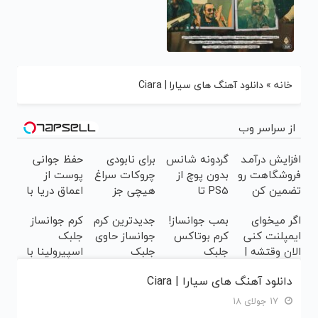
خانه
»
دانلود آهنگ های سیارا | Ciara
از سراسر وب
افزایش درآمـد
گردونه شانس
برای نابودی
حفظ جوانی
فروشگاهت رو
بدون پوچ از
چروکات سراغ
پوست از
تضمین کن
PS5 تا
هیچی جز
اعماق دریا با
آیفون17 و
جوانساز جلبک
جلبک
اگر میخوای
بمب جوانساز!
جدیدترین کرم
کرم جوانساز
بیت کوین 🔥
نرو(تخفیف40%)
اسپیرولینا
ایمپلنت کنی
کرم بوتاکس
جوانساز حاوی
جلبک
الان وقتشه |
جلبک
جلبک
اسپیرولینا با
فقط با ۲۵
اسپیرولینا50%تخفیف
اسپیرولینا!(
تخفیف ویژه
دانلود آهنگ های سیارا | Ciara
میلیون
لینک خرید با
تومان!!!
تخفیف ویژه)
17 جولای 18