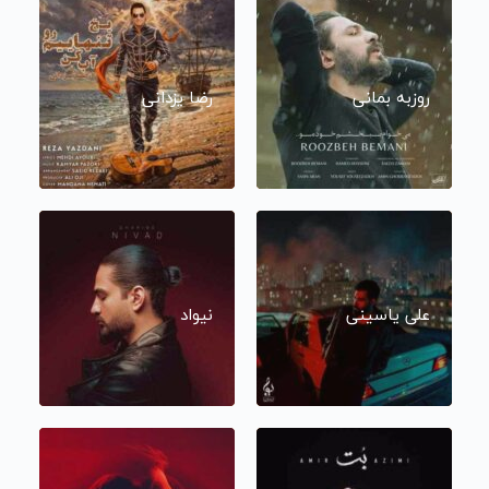
روزبه بمانی
رضا یزدانی
علی یاسینی
نیواد