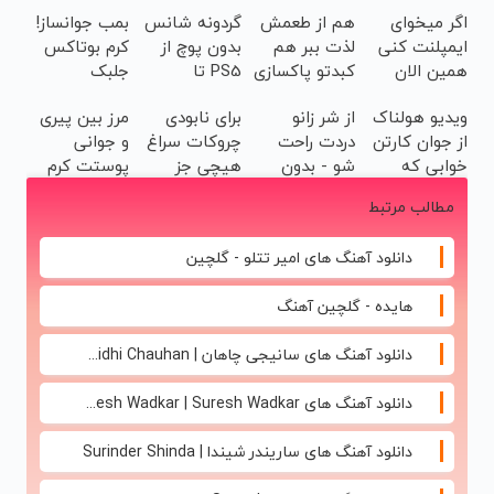
اگر میخوای
هم از طعمش
گردونه شانس
بمب جوانساز!
ایمپلنت کنی
لذت ببر هم
بدون پوچ از
کرم بوتاکس
همین الان
کبدتو پاکسازی
PS5 تا
جلبک
وقتشه | فقط
کن(با تخفیف
آیفون17 و
اسپیرولینا50%تخفیف
ویدیو هولناک
از شر زانو
برای نابودی
مرز بین پیری
با ۲۵ میلیون
ویژه)
بیت کوین 🔥
از جوان کارتن
دردت راحت
چروکات سراغ
و جوانی
تومان!!!
خوابی که
شو - بدون
هیچی جز
پوستت کرم
میلیاردر شد.
قرص و عمل
جوانساز جلبک
ضدچروک
مطالب مرتبط
آموزش رایگان
نرو(تخفیف40%)
جلبکه!40%تخفیف
دانلود آهنگ های امیر تتلو - گلچین
هایده - گلچین آهنگ
دانلود آهنگ های سانیجی چاهان | Sunidhi Chauhan
دانلود آهنگ های Suresh Wadkar | Suresh Wadkar
دانلود آهنگ های ساریندر شیندا | Surinder Shinda