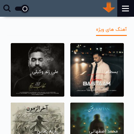
آهنگ های ویژه
بسطام
علی زند وکیلی
محمد اصفهانی
روزبه بمانی