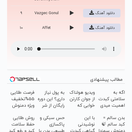
دانلود آهنگ
Vazgec Gonul
9
دانلود آهنگ
Affet
10
مطالب پیشنهادی
اگه به
ویدیو هولناک
به پول نیاز
فرصت طلایی
سلامتی کبدت
از جوان کارتن
داری؟ این دوره
55%تخفیف
اهمیت میدی
خوابی که
رایگان از شر
ویژه دمنوش
این دمنوش رو
میلیاردر شد.
بی پولی
سم زدای کبد
بدن سالم =
با این
حس سبکی و
روش طلایی
استفاده کن
آموزش رایگان
خلاصت میکنه
کبد سالم 🍃
نوشیدنی
پاکسازی
حفظ سلامت
دمنوش سم‌زدا
گیاهی کبدت
طبیعی بدن با
کبد و رفع کبد