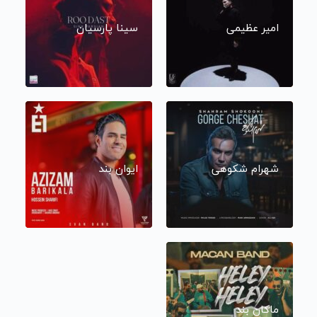
امیر عظیمی
سینا پارسیان
شهرام شکوهی
ایوان بند
ماکان بند