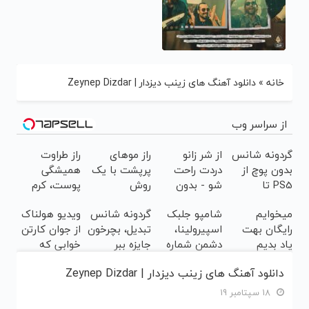
خانه
»
دانلود آهنگ های زینب دیزدار | Zeynep Dizdar
از سراسر وب
گردونه شانس
از شر زانو
راز موهای
راز طراوت
بدون پوچ از
دردت راحت
پرپشت با یک
همیشگی
PS5 تا
شو - بدون
روش
پوست، کرم
آیفون17 و
قرص و عمل
طبیعی(شامپو
جوانساز جلبک
میخوایم
شامپو جلبک
گردونه شانس
ویدیو هولناک
بیت کوین 🔥
جلبک
با
رایگان بهت
اسپیرولینا،
تبدیل، بچرخون
از جوان کارتن
اسپیرولینا)
45%تخفیف
یاد بدیم
دشمن شماره
جایزه ببر
خوابی که
چجوری
یک ریزش
میلیاردر شد.
دانلود آهنگ های زینب دیزدار | Zeynep Dizdar
پولدارشی! باور
مو!45%تخفیف
آموزش رایگان
نداری
ویژه
18 سپتامبر 19
امتحانش