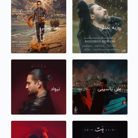
روزبه بمانی
رضا یزدانی
علی یاسینی
نیواد