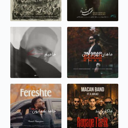
ماهان بهرام خان
حامیم
ماکان بند
حامد همایون