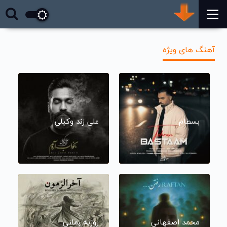
آهنگ های ویژه
بسطام
علی زند وکیلی
محمد اصفهانی
روزبه بمانی