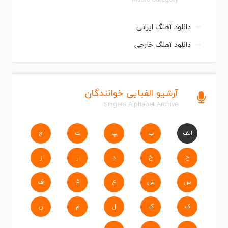
دانلود آهنگ ایرانی
دانلود آهنگ خارجی
آرشیو الفبایی خوانندگان
Singers Alphabet Archive
الف
ب
پ
ت
ج
ح
خ
د
ر
ز
س
ش
ع
غ
ف
ک
گ
ل
م
ن