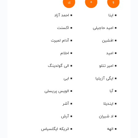
و
ه
ی
اینا
احمد آزاد
امید حاجیلی
اکسنت
افشین
آدام لمبرت
امید
احلام
امیر تتلو
الی گولدینگ
ایگی آزیلیا
ابی
آبا
الویس پریسلی
ایندیلا
آشر
اد شیران
آرش
الهه
انریکه ایگلسیاس