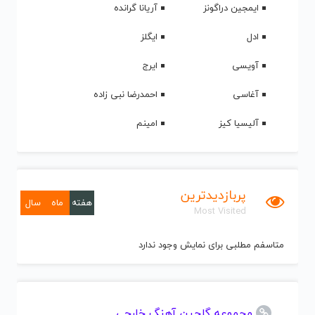
ایمجین دراگونز
آریانا گرانده
ادل
ایگلز
آویسی
ایرج
آغاسی
احمدرضا نبی زاده
آلیسیا کیز
امینم
پربازدیدترین
هفته
ماه
سال
Most Visited
متاسفم مطلبی برای نمایش وجود ندارد
مجموعه گلچین آهنگ خارجی