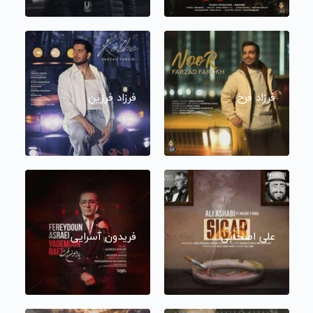
فرزاد فرخ
فرزاد فرزین
علی اصحابی
فریدون آسرایی