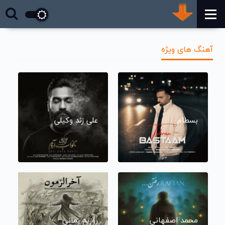
آهنگ های ویژه
بسطام
علی زند وکیلی
محمد اصفهانی
روزبه بمانی