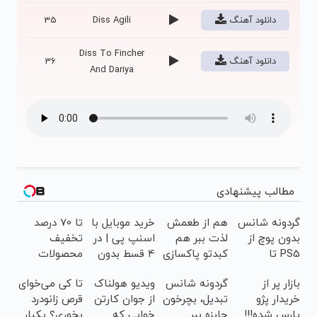
دانلود آهنگ
Diss Agili
35
Diss To Fincher
دانلود آهنگ
36
And Dariya
مطالب پیشنهادی
گردونه شانس
هم از طعمش
خرید موبایل با
تا 70 درصد
بدون پوچ از
لذت ببر هم
اسنپ پی | در
تخفیف
PS5 تا
کبدتو پاکسازی
۴ قسط بدون
محصولات
آیفون17 و
کن(با تخفیف
سود و کارمزد!
جین وست +
بازار پر از
گردونه شانس
ویدیو هولناک
تا کی می‌خوای
بیت کوین 🔥
ویژه)
خرید در 4
خریدار پژو
تبدیل، بچرخون
از جوان کارتن
قرص زانودرد
قسط
پارس شده!!!
جایزه ببر
خوابی که
بخوری؟ یکبار