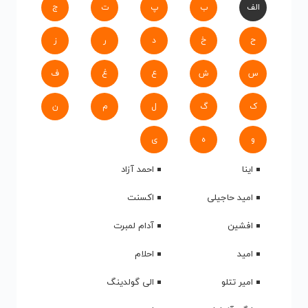
الف
ب
پ
ت
ج
ح
خ
د
ر
ز
س
ش
ع
غ
ف
ک
گ
ل
م
ن
و
ه
ی
اینا
احمد آزاد
امید حاجیلی
اکسنت
افشین
آدام لمبرت
امید
احلام
امیر تتلو
الی گولدینگ