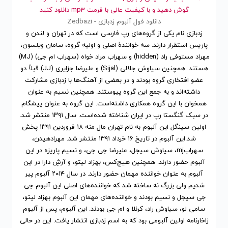
گوش دهید و با کیفیت عالی با فرمت mp3 دانلود کنید
دانلود فول آلبوم زدبازی - Zedbazi
زدبازی نام یکی از گروه‌های رپ فارسی است که در تهران و لندن و
پاریس استقرار دارند. سه خوانندهٔ اصلی و اولیه گروه، سامان ویلسون،
مهراد مستوفی راد (hidden) و سهراب مراد خواه (سهراب ام جی) (MJ)
هستند. همچنین سیاوش جلالی (Sijal) و علیرضا جزایری (JJ) قبلاً دو
عضو افتخاری گروه بودند و در بعضی از آهنگ‌ها با زدبازی مشارکت
داشته‌اند و به جمع این گروه پیوستند. همچنین نسیم به عنوان
همخوان با این گروه همکاری داشته‌است. این گروه به عنوان پیشگام
در سبک گنگستا رپ در ایران شناخته شده‌است. سال ۱۳۹۱ منتشر شد.
اولین سینگل این آلبوم به نام تهران مال منه ۱۸ فروردین ۱۳۹۱ پخش
شد.این آلبوم در تاریخ ۱۶ خرداد ۱۳۹۱ منتشر شد. مهرادهیدن،
سهرابmj، سیاوش سیجل، علیرضا جی جی، و نسیم پاریزه در این
آلبوم حضور دارند. همچنین هیچ‌کس، بهزاد لیتو، و آرشِ دارا در این
آلبوم به عنوان خواننده مهمان حضور دارند. در سال ۲۰۱۴ آلبوم پیر
شدیم ولی بزرگ نه ساخته شد که خواننده‌های اصلی این آلبوم جی
جی سیجل و نسیم بودند و خواننده‌های مهمان این آلبوم بهزاد لیتو،
سامی لو، سیاوش راد، کرنلا و ام جی بودند. این آلبوم، پس از آلبوم
زاخارنامه اولین آلبومی بود که به اسم زدبازی انتشار یافت. این در حالی