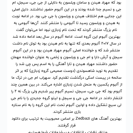
بود که مهراد هیدن و سامان ویلسون به دلایلی از جی جی، سیجل، ام
جی و نسیم جدا شده بودند و در این آلبوم حضور نداشتند. دلیل اصلی
این جدایی هم اختلاف هیدن و ویلسون با جی جی بود. در ادامه نوبت
به هیدن و ویلسون رسید تا آلبومی را منتشر کنند. آن‌ها آلبومی به
نام بزرگ منتشر کردند که تحت نام زدبازی نبود اما می‌توان گفت
بهترین آلبوم این گروه است. ادامه آلبوم در سال بعد ادامه داده شد
در سال ۲۰۱۷ آلبوم بعدی که تنها به نام هیدن بود به تونل نام داشت
منتشر شد که و خواننده اصلی آلبوم مهراد هیدن بود و در این آلبوم
سیجل و آرش دارا و ام جی و ویلسون و زخمی به عنوان خواننده مهمان
حضور داشتند مهراد هیدن و تارا آهنگی را به اسم پس چی شد را
تقدیم به نوید شاهسوندی (دوست صمیمی گروه زدبازی) که بر اثر
سانحه در پیست اسکی درگذشت تقدیم کرد. سهراب ام جی در ترک ما
از آلبوم یکسین به منحل شدن زدبازی اشاره می‌کند. در بین همین چند
آلبوم بود که جی جی، سیجل، نسیم آلبوم پیر شدیم ولی بزرگ نه ۲ را
انتشار دادند. در ادامه جی جی و سیجل و لیتو گروه جدیدی را با نام جی
لی سیج تشکیل داده و اولین آلبوم تحت نام این گروه را به نام ستاره
بازی منتشر کردند.
بهترین آهنگ های Zedbazi
بر اساس محبوبیت
به ترتیب برای
دانلود
قرار گرفتند.
منتظر نظرات ، انتقادات و پیشنهادات شما هستیم...