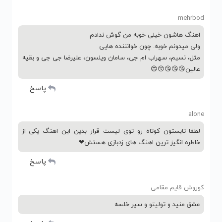
mehrbod
اهنگ هاشون خیلی خوبه من گوش ندادم
ولی میدونم خوبه. چون خوانننده هایی
مثل، نسیم، سهراب ام جی، سامان ویلسون، علیرضا جی جی و بقیه
عالین😘😘😘😚😍
پاسخ
alone
لطفا تابستون کوتاه رو توی لیست قرار بدین این اهنگ یکی از
خاطره انگیز ترین اهنگ های زدبازی هستش❤
پاسخ
کوروش قایم مقامی
عشق منید و تولیتو و سپر خلسه