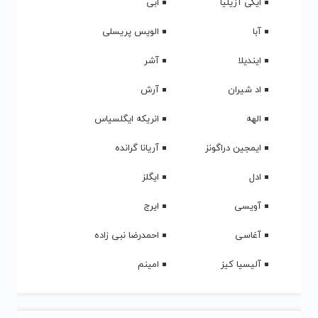
ایگی آزیلیا
ابی
آبا
الویس پریسلی
ایندیلا
آشر
اد شیران
آرش
الهه
انریکه ایگلسیاس
ایمجین دراگونز
آریانا گرانده
ادل
ایگلز
آویسی
ایرج
آغاسی
احمدرضا نبی زاده
آلیسیا کیز
امینم