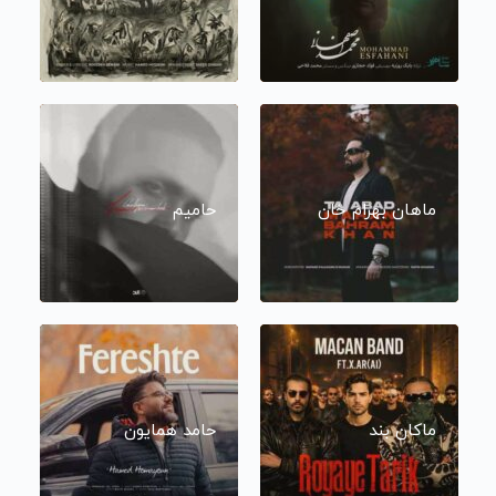
ماهان بهرام خان
حامیم
ماکان بند
حامد همایون