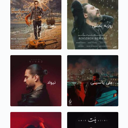
روزبه بمانی
رضا یزدانی
علی یاسینی
نیواد