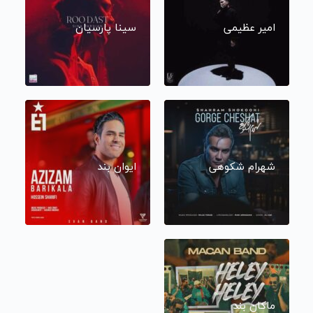
امیر عظیمی
سینا پارسیان
شهرام شکوهی
ایوان بند
ماکان بند