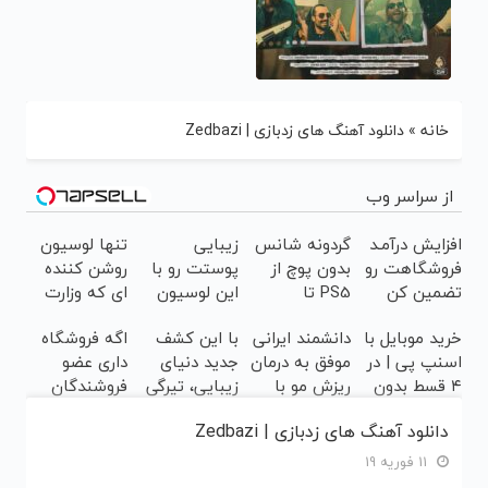
خانه
»
دانلود آهنگ های زدبازی | Zedbazi
از سراسر وب
افزایش درآمـد
گردونه شانس
زیبایی
تنها لوسیون
فروشگاهت رو
بدون پوچ از
پوستت رو با
روشن کننده
تضمین کن
PS5 تا
این لوسیون
ای که وزارت
آیفون17 و
روشن کننده
بهداشت
خرید موبایل با
دانشمند ایرانی
با این کشف
اگه فروشگاه
بیت کوین 🔥
چندبرابر کن
بهش مجوز
اسنپ پی | در
موفق به درمان
جدید دنیای
داری عضو
داده
۴ قسط بدون
ریزش مو با
زیبایی، تیرگی
فروشندگان
سود و کارمزد!
جلبک
پوست را از
دیجی پی شو ،
دانلود آهنگ های زدبازی | Zedbazi
اسپیرولینا
بین ببرید!
فروش رو بالا
شد!40%تخفیف
ببر
11 فوریه 19