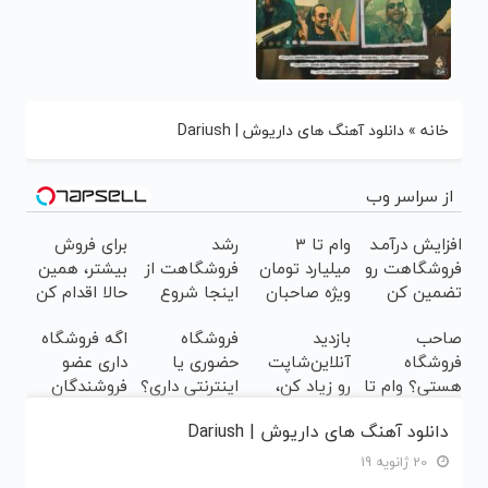
خانه
»
دانلود آهنگ های داریوش | Dariush
از سراسر وب
افزایش درآمـد
وام تا ۳
رشد
برای فروش
فروشگاهت رو
میلیارد تومان
فروشگاهت از
بیشتر، همین
تضمین کن
ویژه صاحبان
اینجا شروع
حالا اقدام کن
فروشگاه‌های
می‌شه، برای
( ثبت نام کن
صاحب
بازدید
فروشگاه
اگه فروشگاه
آنلاین و
درآمد بیشتر،
)
فروشگاه
آنلاین‌شاپت
حضوری یا
داری عضو
حضوری
آماده‌ای؟
هستی؟ وام تا
رو زیاد کن،
اینترنتی داری؟
فروشندگان
۳ میلیارد
بازدید بالاتر =
راحت محصول
دیجی پی شو ،
دانلود آهنگ های داریوش | Dariush
تومان بگیر
درآمد بیشتر
و خدماتت رو
فروش رو بالا
بفروش
ببر
20 ژانویه 19