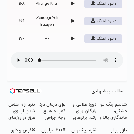
دانلود آهنگ
Ahange Khali
168
Zendegi Yeh
دانلود آهنگ
169
Baziyeh
دانلود آهنگ
36
170
مطالب پیشنهادی
شامپو رنگ مو
دوره طلایی و
برای درمان درد
تنها راه خلاص
مشکی،
رایگان برای
کمر به هیچ
شدن از بوی
ماندگاری بالا و
رتبه برترهای
وجه جراحی
عرق در روزهای
طبیعی
کنکور
نکنید! ◀
گرم🔥 فیلم رو
بازار پر از
نقره بیشترین
❗❗200 میلیون
❌قرص‌ و دارو
پرسش‌نامه رو
ببین