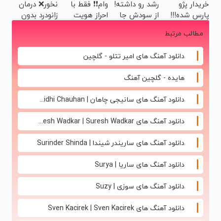
خریدار پژو
رشد رو داشته!
وام❗❗ فقط با
نخور❌ درمان
پر کن ▶
پارس شده!!!
از سودش جا
احراز هویت
زانودرد بدون
ماشینتو اینجا
نمون
قرص
مطالب مرتبط
به راحتی
بفروش
دانلود آهنگ های امیر تتلو - گلچین
هایده - گلچین آهنگ
دانلود آهنگ های سانیجی چاهان | Sunidhi Chauhan
دانلود آهنگ های Suresh Wadkar | Suresh Wadkar
دانلود آهنگ های ساریندر شیندا | Surinder Shinda
دانلود آهنگ های ساریا | Surya
دانلود آهنگ های سوزی | Suzy
دانلود آهنگ های Sven Kacirek | Sven Kacirek