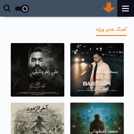
آهنگ های ویژه
بسطام
علی زند وکیلی
محمد اصفهانی
روزبه بمانی