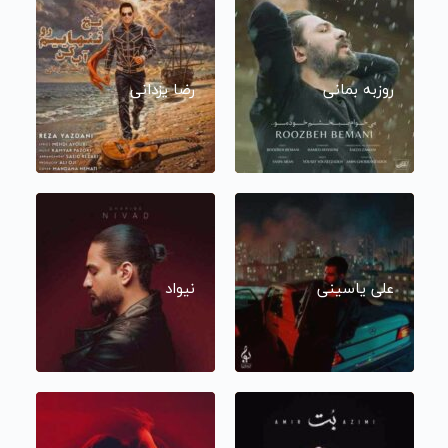
روزبه بمانی
رضا یزدانی
علی یاسینی
نیواد