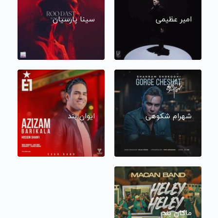
امیر عظیمی
سینا پارسیان
شهرام شکوهی
ایوان بند
ماکان بند