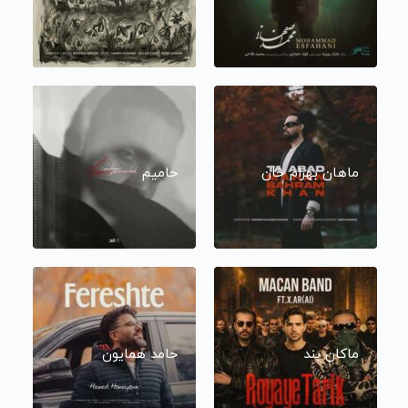
ماهان بهرام خان
حامیم
ماکان بند
حامد همایون