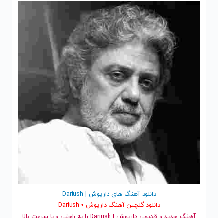
دانلود آهنگ های داریوش | Dariush
دانلود گلچین آهنگ داریوش • Dariush
آهنگ جدید
و قدیمی داریوش | Dariush را به راحتی و با سرعت بالا