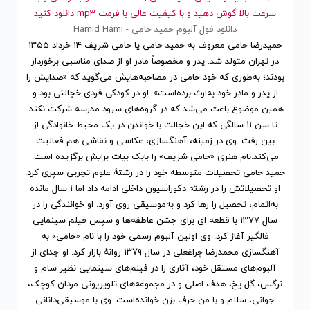
سرعت بالا گوش دهید و با کیفیت عالی با فرمت mp3 دانلود کنید
دانلود فول آلبوم حمید حامی - Hamid Hami
حمیدرضا حامی معروف به حمید حامی یا حامی شریف ۱۴ خرداد ۱۳۵۵
در تهران متولد شد. پدر و مخصوصاً مادر او از صدای مناسبی برخوردار
بودند؛ به‌طوری که خود حامی در مصاحبه‌هایش می‌گوید که «صدایش را
از پدر و مادر خود به‌ارث برده‌است». او در کودکی فردی خجالتی بود و
همین موضوع باعث می‌شد که در گروه‌های سرود مدرسه شرکت نکند.
تا سن ۱۱ سالگی که این خجالت با خواندن در یک محیط خانوادگی از
بین رفت. وی در زمینه، آهنگسازی، عکاسی و نقاشی هم فعالیت
می‌کند.نام هنری «حامی شریف» را بابک بیات برایش برگزیده است.
حمید حامی تحصیلات متوسطه خود را در رشتهٔ علوم تجربی سپری کرد.
او تحصیلاتش را در رشته دکوراسیون داخلی ادامه داد اما ۱ سال مانده
به‌اتمام، تحصیل را رها کرد و به‌موسیقی روی آورد. او خوانندگی را در
سال ۱۳۷۷ با قطعه ای برای جشن عاطفه‌ها و سپس فیلم سینمایی
فالگیر آغاز کرد. وی اولین آلبوم رسمی خود را با نام «حامی» به
آهنگسازی محمدرضا چراغعلی در سال ۱۳۷۹ روانهٔ بازار کرد. او جدای از
آلبوم‌های مستقل خود، آثاری را در فیلم‌های سینمایی نظیر سام و
نرگس، گل یخ، هدف اصلی و در مجموعه‌های تلویزیونی مردان کوچک،
جوانی، سلام و با من حرف بزن خوانده‌است. وی با موسیقی‌دانانی