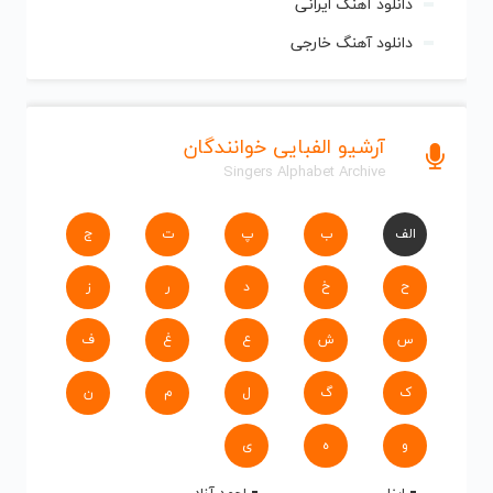
دانلود آهنگ ایرانی
دانلود آهنگ خارجی
آرشیو الفبایی خوانندگان
Singers Alphabet Archive
الف
ب
پ
ت
ج
ح
خ
د
ر
ز
س
ش
ع
غ
ف
ک
گ
ل
م
ن
و
ه
ی