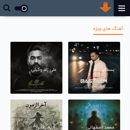
آهنگ های ویژه
بسطام
علی زند وکیلی
محمد اصفهانی
روزبه بمانی