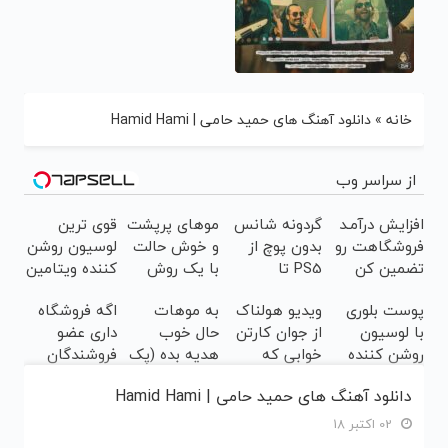
خانه
»
دانلود آهنگ های حمید حامی | Hamid Hami
از سراسر وب
افزایش درآمـد
گردونه شانس
موهای پرپشت
قوی ترین
فروشگاهت رو
بدون پوچ از
و خوش حالت
لوسیون روشن
تضمین کن
PS5 تا
با یک روش
کننده ویتامین
آیفون17 و
آلمانی45%تخفیف
سی50%تخفیف
پوست بلوری
ویدیو هولناک
به موهات
اگه فروشگاه
بیت کوین 🔥
خورد
با لوسیون
از جوان کارتن
حال خوب
داری عضو
روشن کننده
خوابی که
هدیه بده (پک
فروشندگان
گیاهی(تخفیف
میلیاردر شد.
ضدریزش
دیجی پی شو ،
دانلود آهنگ های حمید حامی | Hamid Hami
محدود)
آموزش رایگان
جلبک با
فروش رو بالا
40%تخفیف)
ببر
02 اکتبر 18