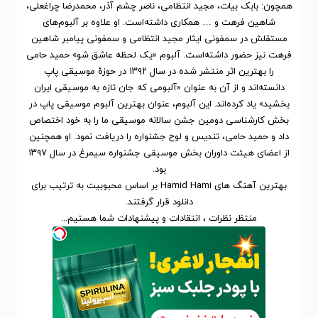
همچون: بابک بیات، مجید انتظامی، ناصر چشم آذر، محمدرضا چراغعلی،
شاهین فرهت و … همکاری داشته‌است. او علاوه بر آلبوم‌های
مستقلش در سمفونی ایثار مجید انتظامی و سمفونی پیامبر شاهین
فرهت نیز حضور داشته‌است. آلبوم «یک لحظه عاشق شو» حمید حامی
را بهترین اثر منتشر شده در سال ۱۳۹۲ در حوزهٔ موسیقی پاپ
دانسته‌اند و از آن به عنوان «آلبومی که جان تازه به موسیقی ایران
بخشید» یاد کرده‌اند. این آلبوم، عنوان بهترین آلبوم موسیقی پاپ در
بخش کارشناسی دومین جشن سالانه موسیقی ما را به خود اختصاص
داد و حمید حامی، تندیس و لوح جشنواره را دریافت نمود. او همچنین
از اعضای هیئت داوران بخش موسیقی جشنواره سیمرغ در سال ۱۳۹۷
بود.
بهترین آهنگ های Hamid Hami
بر اساس محبوبیت
به ترتیب برای
دانلود
قرار گرفتند.
منتظر نظرات ، انتقادات و پیشنهادات شما هستیم...