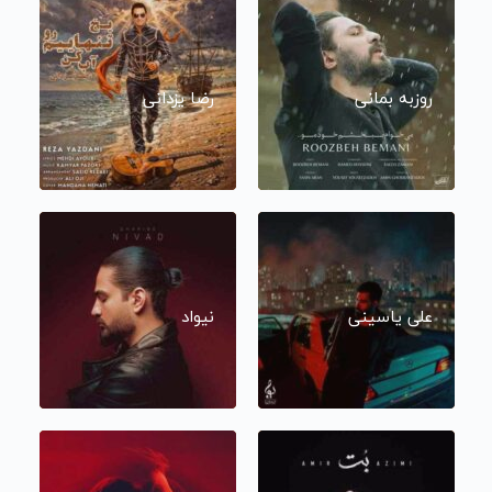
روزبه بمانی
رضا یزدانی
علی یاسینی
نیواد