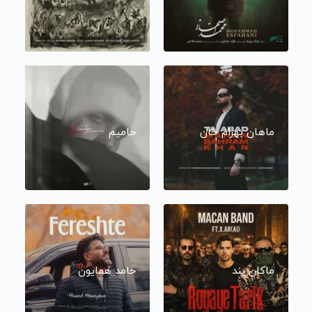
ماهان بهرام خان
حامیم
ماکان بند
حامد همایون