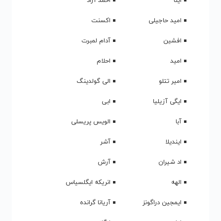
اینا
احمد آزاد
امید حاجیلی
اکسنت
افشین
آدام لمبرت
امید
احلام
امیر تتلو
الی گولدینگ
ایگی آزیلیا
ابی
آبا
الویس پریسلی
ایندیلا
آشر
اد شیران
آرش
الهه
انریکه ایگلسیاس
ایمجین دراگونز
آریانا گرانده