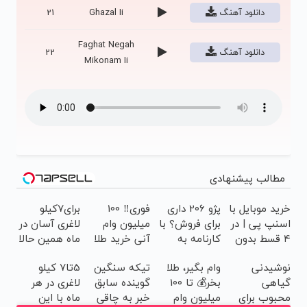
دانلود آهنگ
Ghazal Ii
21
Faghat Negah
دانلود آهنگ
22
Mikonam Ii
مطالب پیشنهادی
خرید موبایل با
پژو 206 داری
فوری‼️ 100
برای7کیلو
اسنپ پی | در
برای فروش؟ با
میلیون وام
لاغری آسان در
۴ قسط بدون
کارنامه به
آنی خرید طلا
ماه همین حالا
سود و کارمزد!
بهترین قیمت
اقدام کن!
نوشیدنی
وام بگیر، طلا
تیکه سنگین
5تا7 کیلو
بفروش!
سفارش با
گیاهی
بخر💰 تا 100
گوینده سابق
لاغری در هر
قیمت قدیم
محبوب برای
میلیون وام
خبر به چاقی
ماه با این