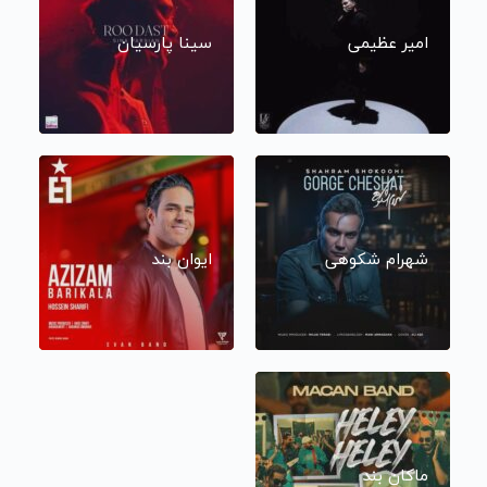
امیر عظیمی
سینا پارسیان
شهرام شکوهی
ایوان بند
ماکان بند