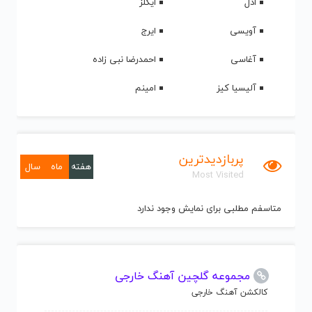
ادل
ایگلز
آویسی
ایرج
آغاسی
احمدرضا نبی زاده
آلیسیا کیز
امینم
پربازدیدترین
هفته
ماه
سال
Most Visited
متاسفم مطلبی برای نمایش وجود ندارد
مجموعه گلچین آهنگ خارجی
کالکشن آهنگ خارجی