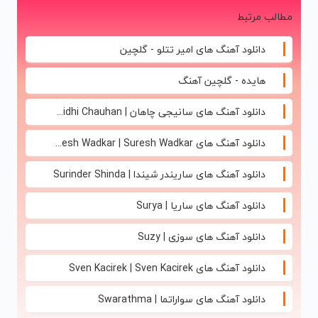
افراد دارای
فوری بدون
این خانم در
نوشیدنی
مطالب مرتبط
اضافه وزن!
ضامن
برنامه زنده😳
گیاهی❗
60%تخفیف
ببین چیشد
سفارش با
دانلود آهنگ های امیر تتلو - گلچین
نصف قیمت🔥
هایده - گلچین آهنگ
دانلود آهنگ های سانیجی چاهان | Sunidhi Chauhan
دانلود آهنگ های Suresh Wadkar | Suresh Wadkar
دانلود آهنگ های ساریندر شیندا | Surinder Shinda
دانلود آهنگ های ساریا | Surya
دانلود آهنگ های سوزی | Suzy
دانلود آهنگ های Sven Kacirek | Sven Kacirek
دانلود آهنگ های سواراتما | Swarathma