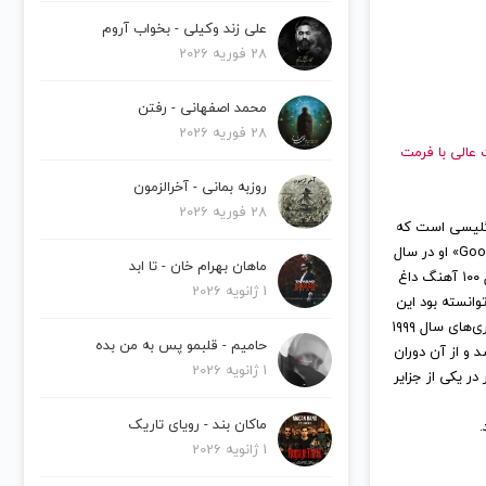
علی زند وکیلی - بخواب آروم
28 فوریه 2026
محمد اصفهانی - رفتن
28 فوریه 2026
با کیفیت عالی با فرمت
روزبه بمانی - آخرالزمون
28 فوریه 2026
۱۹۷۴) آهنگساز و ترانه‌سرای انگلیسی است که
وی را بیشتر به خاطر آلبوم بازگشت به بِدلَم و تک آهنگ‌های «You're Beautiful» و «Goodbye My Lover» او در سال
ماهان بهرام خان - تا ابد
۲۰۰۵ به شهرت رسید. وی اولین خواننده انگلیسی است که توانسته در ۱۰ سال گذشته به صدر جدول ۱۰۰ آهنگ داغ
1 ژانویه 2026
شمعی در باد توانسته بود این
مقام را در سال ۱۹۹۷ کسب کند. بلانت یک افسر گارد نگهبانی ارتش بریتانیا بوده‌است، و در طول درگیری‌های سال ۱۹۹۹
حامیم - قلبمو پس به من بده
 و از آن دوران
1 ژانویه 2026
ر یکی از جزایر
ماکان بند - رویای تاریک
.
1 ژانویه 2026