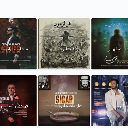
د اصفهانی
روزبه بمانی
ماهان بهرام خا
د فرزین
علی اصحابی
فریدون آسرایی