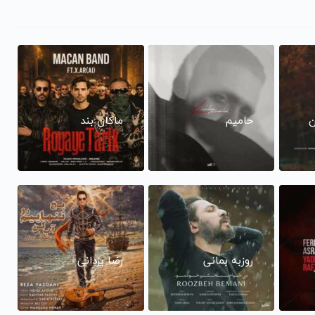
ن
حامیم
ماکان بند
روزبه بمانی
رضا یزدانی