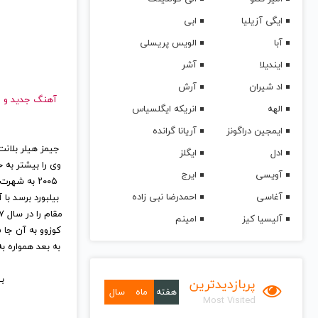
ایگی آزیلیا
ابی
آبا
الویس پریسلی
ایندیلا
آشر
اد شیران
آرش
آهنگ جدید
الهه
انریکه ایگلسیاس
ایمجین دراگونز
آریانا گرانده
ادل
ایگلز
آویسی
ایرج
آغاسی
احمدرضا نبی زاده
آلیسیا کیز
امینم
کوزوو به آن جا 
به بعد همواره ب
به
پربازدیدترین
هفته
ماه
سال
Most Visited