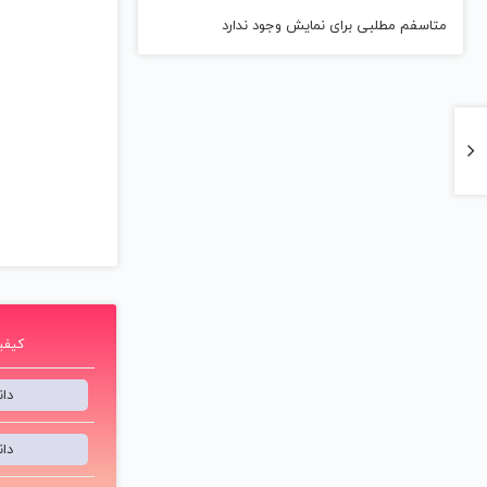
متاسفم مطلبی برای نمایش وجود ندارد
کیفیت 192 ک
دا
دا