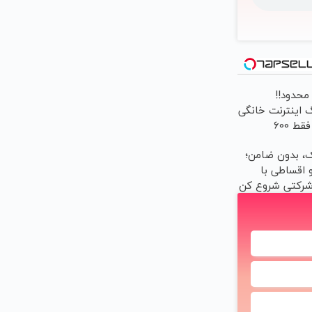
حدود!!
گیگ اینترنت خانگی
180 روزه فقط 600
!!
، بدون ضامن؛
و اقساطی با
 شرکتی شروع کن