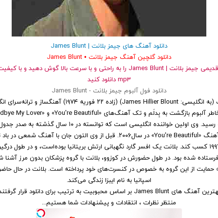
دانلود آهنگ های جیمز بلانت | James Blunt
دانلود گلچین آهنگ جیمز بلانت • James Blunt
و قدیمی جیمز بلانت | James Blunt را به راحتی و با سرعت بالا گوش دهید و 
mp3 دانلود کنید
دانلود فول آلبوم جیمز بلانت - James Blunt
جیمز هیلر بلانت (به انگلیسی: James Hillier Blount) (زاده ۲۲ فوریه 
بیلبورد برسد با آهنگ «You're Beautiful» در سال۲۰۰۶. قبل از وی التون جان با آهنگ 
فرستاده شده بود. در طول حضورش در کوزوو، بلانت با گروه پزشکان بدون مرز آشنا شد
ه حمایت از این گروه به خصوص در کنسرت‌های خود پرداخته است. بلانت در حال حاضر د
اسپانیا به نام ایبزا زندگی می‌کند.
ترین آهنگ های James Blunt
بر اساس محبوبیت
به ترتیب برای
دانلود
قرار گرفتند
منتظر نظرات ، انتقادات و پیشنهادات شما هستیم...