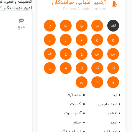
تخفیف واقعی، ه
آرشیو الفبایی خوانندگان
امروز نوبت بگیر 
Singers Alphabet Archive
الف
ب
پ
ت
ج
هیچ
ح
خ
د
ر
ز
س
ش
ع
غ
ف
ک
گ
ل
م
ن
و
ه
ی
اینا
احمد آزاد
امید حاجیلی
اکسنت
افشین
آدام لمبرت
امید
احلام
امیر تتلو
الی گولدینگ