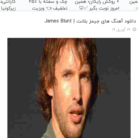
مین
+ روکش رایگان؛ همین
چک و سفته با ٪۲۵
گارانتی‌
✅
امروز نوبت بگیر ✅🦷
تخفیف 👈 ویزیت
زیرکونیا
رایگان توسط متخصص
💫
دانلود آهنگ های جیمز بلانت | James Blunt
19 آوریل 19