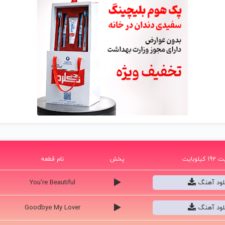
یلوبایت
پخش
نام قطعه
نلود آهنگ
You're Beautiful
نلود آهنگ
Goodbye My Lover