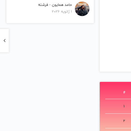
حامد همایون - فرشته
1 ژانویه 2026
#
1
2