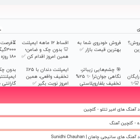
ی
فروش؟
فروش خودروی شما به
اقساط ۱۲ ماهه ایمپلنت
⏳فرصت م
رین
بهترین قیمت بازار ✅
🦷 بدون چک و ضامن؛
3000
همین امروز اقدام کن ✅
هزارتومان
🎯 چشم‌هایی زیباتر،
ایمپلنت دندان با ۲۵٪
بدون چک
رایگان
نگاهی جوان‌تر! ✨ 25%
تخفیف واقعی، همین
ایمپلنتت
 🦷✨
تخفیف بلفاروپلاستی
امروز نوبت بگیر ✅
گارانتی
😁
د آهنگ های امیر تتلو - گلچین
ه - گلچین آهنگ
 آهنگ های سانیجی چاهان | Sunidhi Chauhan