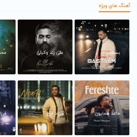
آهنگ های ویژه
بسطام
علی زند وکیلی
محم
حامد همایون
فرزاد فرخ
فرزا