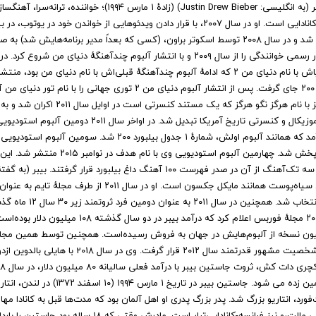
دانلود آهنگ های جاستین بیبر | Justin Bieber
دانلود گلچین آهنگ جاستین بیبر • Justin Bieber
و قدیمی جاستین بیبر | Justin Bieber را به راحتی و با سرعت بالا گوش دهید 
mp3 دانلود کنید
دانلود فول آلبوم جاستین بیبر - Justin Bieber
جاستین دِرو بیبر (به انگلیسی: Justin Drew Bieber) (زادهٔ ۱ مارس ۱۹۹۴)؛ خوان
و سرگرمیساز کانادایی است. او در سال ۲۰۰۷، با قرار دادن ویدئوهایی از خواندن خود در یوت
وب‌گاه محبوب شد و در سال ۲۰۰۸ توسط اسکوتر براون، (کسی که بعداً مدیر برنامه‌هایش 
جدول بیلبورد ۲۰۰ جای گرفت. پس از انتشار آلبوم دنیای من ۲ توری جهانی را با نام
سه‌بعدی او نیز با نام هرگز نگو هرگز که یک مستند کنسرت
فیلم مستند، موزیکال و کنسرتی تاریخ آمریکا تبدیل شد. در اواخر سال ۱
دارواش به بازار آمد که همانند آلبوم اولش، شمارهٔ ۱ جدول بیلبورد ۲۰۰ شد. س
پایان بهار ۲۰۱۲ پخش شد. چهارمین آلبوم استودیویی وی با
تجاری داشت و سه تک‌آهنگ از آن در صدر فهرست ۱۰۰ آهنگ داغ بیلبورد قرار گرفتند.