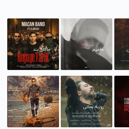
ن
حامیم
ماکان بند
روزبه بمانی
رضا یزدانی