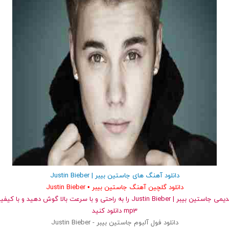
ید اینترنت LTE
ماه با این نوشیدنی
پیشگامان ☎️ بدون نیاز
اندام فی
گیاهی❗ سفارش با نصف
به تلفن
نیست(تخ
قیمت🔥
دانلود آهنگ های جاستین بیبر | Justin Bieber
07 سپتامبر 18