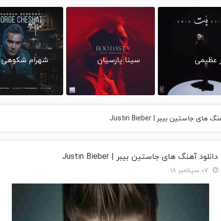
ر عظیمی
سینا پارسیان
شهرام شکوهی
 های جاستین بیبر | Justin Bieber
بدون پیش پرداخت در 4
پرطرفدارترین استراتژی
برای لاغر شدن کافیه این
کلید طلا
ط ✅ اینترنت LTE
مقابله با چربی های بدن
چربیسوز گیاهی رو
چربی ها
 کارت
با این نوشیدنی گیاهی
سفارش بدی(50%تخفیف
بد
تا امشب)
امشب)
 سریال
5تا7 کیلو لاغری در هر
خرید 4 قسطه اینترنت
با این چ