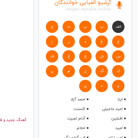
با خر
آرشیو الفبایی خوانندگان
پیشگامان در 4 قسط
Singers Alphabet Archive
الف
ب
پ
ت
ج
18
ح
خ
د
ر
ز
س
ش
ع
غ
ف
ک
گ
ل
م
ن
و
ه
ی
اینا
احمد آزاد
امید حاجیلی
اکسنت
افشین
آدام لمبرت
امید
احلام
امیر تتلو
الی گولدینگ