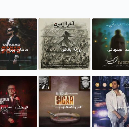
د اصفهانی
روزبه بمانی
ماهان بهرام خا
د فرزین
علی اصحابی
فریدون آسرایی