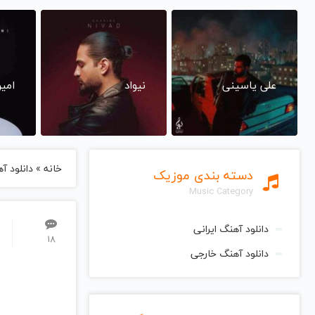
علی یاسینی
نیواد
امی
خانه
»
دانلود آهنگ
دسته بندی موزیک
Music Category
از سراسر وب
دانلود آهنگ ایرانی
دانلود آهنگ خارجی
قس
پیشگامان + سیم
رایگان
🎬 تماشای فیلم و