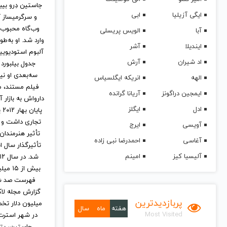
ایگی آزیلیا
ابی
آبا
الویس پریسلی
ایندیلا
آشر
اد شیران
آرش
آهنگ جدید
الهه
انریکه ایگلسیاس
ایمجین دراگونز
آریانا گرانده
ادل
ایگلز
آویسی
ایرج
آغاسی
احمدرضا نبی زاده
آلیسیا کیز
امینم
پربازدیدترین
هفته
ماه
سال
Most Visited