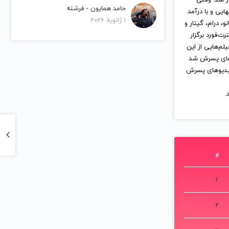
تأثیر هنرمندان سیاه‌پوست همانند مایکل جکسون است. او در سال ۲۰۱۱ از طرف مجلهٔ تایم به عنوان یکی از ۱۰۰ فرد
حامد همایون - فرشته
سال ۲۰۱۱ به عنوان دومین فرد ثروتمند زیر ۳۰ سال ۱۲ ماه گذشته نیز معرفی
1 ژانویه 2026
شد. در سال ۲۰۱۲ مجلهٔ فوربس اعلام کرد که درآمد بیبر در دو سال گذشته ۱۰۸ میلیون دلار بوده‌است و تا مه ۲۰۱۲
ه در رتبهٔ سوم
20 با هایلی بالدوین ازدواج کرد. بنا به
گزارش مجله لاکچری دات کش، ثروت جاستین بیبر با درآمد فعلی سالیانه 80 میلیون دلار، در سال 2018 معادل 265
ارس ۱۹۹۴ (‎۱۰ اسفند ۱۳۷۲) در لندن، انتاریو به دنیا آمد و
جرت کرد. مادر
له بود جاستین را باردار شد. وقتی
نهایی و با درآمد
 درام، گیتار و
ه در شهر استرت‌فورد برگزار
سپس مادرش فیلم‌هایی از این
م‌های پسرش شد
 ویدیوهای پسرش
.