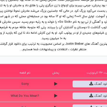
تأثیرگذار سال انتخاب شد. همچنین در 
ز ۱۵ میلیون نسخه از آلبوم‌هایش در جهان به فروش رسیده‌است. همچنین توسط همین مجل
فهرست صد شخصیت مشهور قدرتمند سال ۲۰۱۲ قرار گرفت. وی در سال 18
میلیون دلار تخمین زده می شود. جاستین بیبر در تاریخ ۱ م
ورد، انتاریو بزرگ شد. پدر بزرگ پدری او اهل آلمان بود که مدت‌ها قبل به کانادا مها
جاستین، پتی مالت،و نیز فرانسه-کانادایی‌تبار است. مادرش وقتی که ۱۸ سا
 ۲ ساله بود پدرش، جرمی بیبر،و برای ازدواج با زن دیگری پتی را طلاق داد و مادرش او را به ت
بدست می‌آورد بزرگ کرد. در حالی که جاستین بزرگ می‌شد مادرش نحوهٔ نواختن پیانو،
ترومپت را به او آموخت. اوایل سال ۲۰۰۷ زمانی که او ۱۲ ساله بود در مسابقه‌ای محلی ک
می‌شد شرکت کرد و آهنگی از نی-یو به نام «So Sick» را خواند و به رتبه دوم رسید. 
وتوب گذاشت تا دوستان و آشنایان آن را ببینند. پتی که متوجه علاقه مردم به فیل
فیلم‌های جدیدی از او در یوتوب کرد. او به این کارش ادامه داد تا این که بازدید از
به ۱۰ میلیون رسید.
رین آهنگ های Justin Bieber
بر اساس محبوبیت
به ترتیب برای
دانلود
قرار گرفتند
منتظر نظرات ، انتقادات و پیشنهادات شما هستیم...