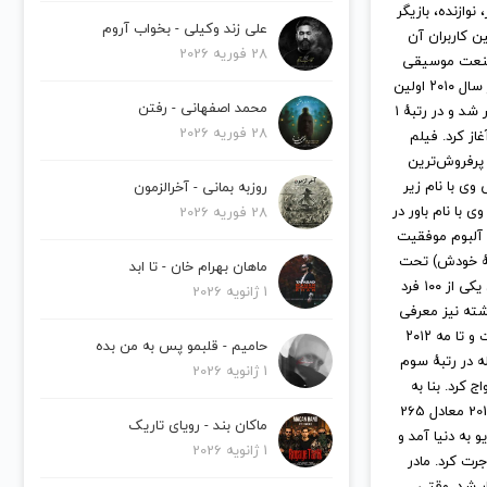
علی زند وکیلی - بخواب آروم
28 فوریه 2026
محمد اصفهانی - رفتن
28 فوریه 2026
و با کیفیت عالی با فرمت
روزبه بمانی - آخرالزمون
28 فوریه 2026
نده، ترانه‌سرا، آهنگساز، نوازنده، بازیگر
وب، در بین کاربران آن
ماهان بهرام خان - تا ابد
شد) به صنعت موسیقی
1 ژانویه 2026
وارد شد. او به‌طور رسمی خوانندگی را از سال ۲۰۰۹ و با انتشار آلبوم چندآهنگهٔ دنیای من شروع کرد. در سال ۲۰۱۰ اولین
آلبوم استودیوییاش با نام دنیای من ۲ که ادامهٔ آلبوم چندآهنگهٔ قبلی‌اش با نام دنیای من بود، منتشر شد و در رتبهٔ ۱
حامیم - قلبمو پس به من بده
 تور دنیای من آغاز کرد. فیلم
1 ژانویه 2026
ی است در اوایل سال ۲۰۱۱ اکران شد و به پرفروش‌ترین
۲۰۱ دومین آلبوم استودیویی وی با نام زیر
ماکان بند - رویای تاریک
ومین آلبوم استودیویی وی با نام باور در
1 ژانویه 2026
 نام هدف در نوامبر ۲۰۱۵ منتشر شد. این آلبوم موفقیت
 بیبر (به گفتهٔ خودش) تحت