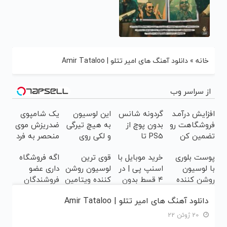
خانه
»
دانلود آهنگ های امیر تتلو | Amir Tataloo
از سراسر وب
افزایش درآمـد
گردونه شانس
این لوسیون
یک شامپوی
فروشگاهت رو
بدون پوچ از
به هیچ تیرگی
ضدریزش موی
تضمین کن
PS5 تا
و لکی روی
منحصر به فرد
آیفون17 و
پوستت رحم
با
پوست بلوری
خرید موبایل با
قوی ترین
اگه فروشگاه
بیت کوین 🔥
نمیکنه
45%تخفیف!
با لوسیون
اسنپ پی | در
لوسیون روشن
داری عضو
روشن کننده
۴ قسط بدون
کننده ویتامین
فروشندگان
گیاهی(تخفیف
سود و کارمزد!
سی50%تخفیف
دیجی پی شو ،
دانلود آهنگ های امیر تتلو | Amir Tataloo
محدود)
خورد
فروش رو بالا
ببر
20 ژوئن 22