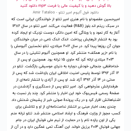
بالا گوش دهید و با کیفیت عالی با فرمت mp3 دانلود کنید
دانلود فول آلبوم امیر تتلو - Amir Tataloo
امیرحسین مقصودلو با نام هنری امیر تتلو از خوانندگان ایرانی است که
در سبک ریتم اند بلوز (R&B) فعالیت می‌کند. امیر تتلو در سال ۱۳۸۲
آغاز به کار نمود و با وبلاگی که امین دانکر، دوست نزدیک او ایجاد کرده
بود به انتشار اثرهایش پرداخت. اندک اندک نامی در میان خوانندگان
جوان آن روزها پیدا کرد. در سال ۲۰۱۲ میلادی، تتلو نخستین آلبومش را
با نام «زیر همکف» منتشر کرد. او همچنین آلبوم تتلیتی را در سال
۲۰۱۳ میلادی ارائه کرد که حاوی ۱۵ ترانه بود. همچنین او پس از
خداحافظی جنجالی خودش دوباره به دنیای موسیقی بازگشت. تتلو در
۱۲ آذر ۱۳۹۲ توسط پلیس امنیت اخلاقی ایران بازداشت شد که پس از
مدتی در ۱۴ آذر ۱۳۹۲ آزاد شد. او پس از آزادی با انتشار نامه‌ای از
طرفدارانش عذرخواهی کرد. امیر تتلو پس از دستگیری و آزادشدن در
صفحهٔ رسمی فیس‌بوک خود این اخبار را منتشر کرد. چند بار نسبت به
اشتباهاتش اقرار کرد و در یک پروندهٔ صوتی خبر از پشیمان شدنش داد.
چندی بعد، اخبار مبنی بر انتشار ندامت‌نامه‌ای از او و تلاشش برای
کسب مجوز از وزارت فرهنگ و ارشاد اسلامی منتشر شد. تتلو ترانه منم
یکی از اون یازده تام را در حمایت از تیم ملی فوتبال ایران در جام
جهانی فوتبال ۲۰۱۴ برزیل خواند. این آهنگ تمی غمگین دارد و در آن از