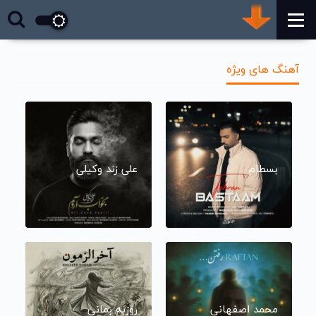
آهنگ های ویژه
بسطام
علی زند وکیلی
محمد اصفهانی
روزبه بمانی