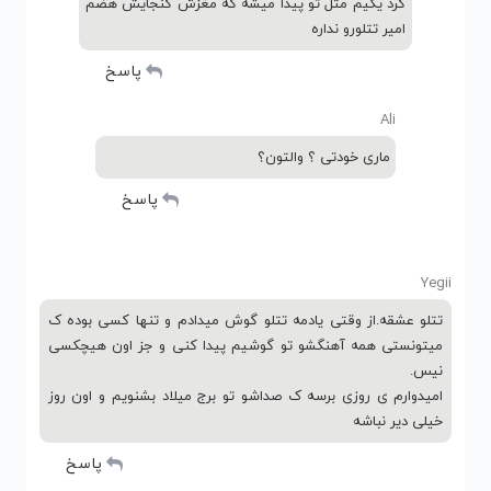
کرد یکیم مثل تو پیدا میشه که مغزش گنجایش هضم
امیر تتلورو نداره
پاسخ
Ali
ماری خودتی ؟ والتون؟
پاسخ
Yegii
تتلو عشقه.از وقتی یادمه تتلو گوش میدادم و تنها کسی بوده ک
میتونستی همه آهنگشو تو گوشیم پیدا کنی و جز اون هیچکسی
نیس.
امیدوارم ی روزی برسه ک صداشو تو برج میلاد بشنویم و اون روز
خیلی دیر نباشه
پاسخ