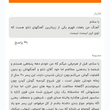
مازیار
با سلام
آهنگ من باهات قهرم یکی از زیباترین آهنگهای تتلو هست که
توی این لیست نیست.
پاسخ
محبوبه
با سلام، قبل از هرحرفی میگم که من خودم دهه پنجاهی هستم و
شخصا با بددهنی مخالفم اما خود آقای تتلو و آهنگهاش رو بدون
قضاوت گوش می‌کنم.چون ارزش شنیدن دارند، این پسر ۲۰ سال از
زمانه خودش جلوتر است ، اول شروع کردمبه گوش کردن چون
میخواستم آگاهانه مخالفت کنم با بچه های نسل الان، اما جدا از
محشهاش که متاسفانه یک زبان امروزی شده متن قوی (تازه با
سانسور فحش ها)داره والبته صدای قوی ، شیطون و منعطف. یعنی
اگه بخوام جوع بندی داشته باشم از کل حرفهام، این پسر منو یاد
مسافر کوچولو می‌اندازه که بین ما زمینی ها احساس تنهایی میکنه،