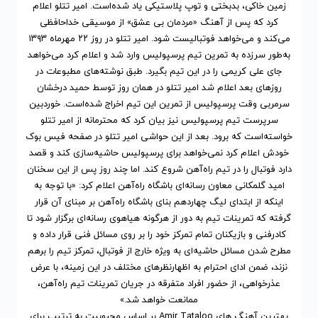
زمین خاکی، بدبختی و توپ پلاستیکی یاد شده‌است. امیر تتلو اعلام
کرد که پس از آهنگ «مردمان بی عشق» از موسیقی خداحافظی
می‌کند و می‌خواهد فوتبالیست شود. امیر تتلو در روز ۲۲ مهرماه ۱۳۹۳
به‌طور سرزده به تمرین تیم پرسپولیس وارد شد و اعلام کرد می‌خواهد
جای علی کریمی را در این تیم بگیرد. طبق نوشته‌های مطبوعات در
روزهای بعد اعلام شد امیر تتلو در همان روز توسط حمید درخشان
سرمربی وقت پرسپولیس از تمرین این تیم اخراج شده‌است. خوردبین
سرپرست تیم پرسپولیس نیز بیان کرد که محترمانه از امیر تتلو
خواسته‌است که برود. بعد از این حواشی امیر تتلو در صفحه فیس بوک
خودش اعلام کرد نمی‌خواهد برای پرسپولیس حاشیه‌سازی کند و قصد
دارد فوتبال را در تیم راه‌آهن شروع کند. اما چند روز پس از این سخنان
امید گلمکانی معاون رسانه‌ای باشگاه راه‌آهن اعلام کرد: «با توجه به
اینکه از ابتدای لیگ چهاردهم بنای باشگاه راه‌آهن بر مبنای آن قرار
گرفته که تمرینات تیم به دور از هرگونه هیاهوی رسانه‌ای برگزار شود تا
کادرفنی و بازیکنان تمام تمرکز خود را بر روی مسائل فنی قرار داده و
مطرح شدن مسائل حاشیه‌ای به ویژه خارج از فوتبال، تمرکز تیم را برهم
نزند، ضمن ادای احترام به اظهارنظرهای مختلف در این زمینه، با عرض
عذرخواهی، از حضور افراد متفرقه در جریان تمرینات تیم راه‌آهن،
ممانعت خواهد شد.»
بهترین آهنگ های Amir Tataloo
بر اساس محبوبیت
به ترتیب برای