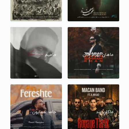
ماهان بهرام خان
حامیم
ماکان بند
حامد همایون