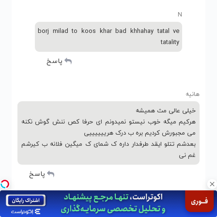
N
borj milad to koos khar bad khhahay tatal ve
tatality
پاسخ
هانیه
خیلی عالی مث همیشه
هرکیم میگه خوب نیستو نمیدونم ای حرفا کص ننش گوش نکنه
می مجبورش کردیم بره ب درک هرییییییی
بعدشم تتلو ایقد طرفدار داره ک شمای ک میگین فلانه ب کیرشم
غم نی
پاسخ
مانی
تتلو سلطاااانه 👑