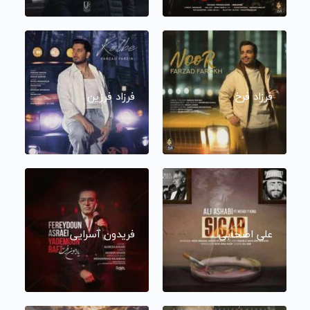
فرزاد فرخ
فرزاد فرزین
علی اصحابی
فریدون آسرایی