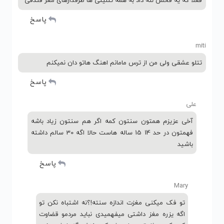
فعلا که یه فحش ننه داد به همه تتلیتی ها طرفدارهای مغز فندقی
پاسخ
miti
تتلو عشقی ولی من از ترس مامانم اهنگ هاتو دان نمیکنم
پاسخ
علی
آخی عزیزم همتون سنتون کمه اگر هم سنتون زیاد باشه
فهمتون در حد 14 15 ساله هاست حالا اگه 30 سالم داشته
باشید
پاسخ
Mary
تو فک میکنی مغزت اندازه سنته!؟نه اشتباه نکن تو
اگه یزره مغز داشتی میفهمیدی نباید مردمو قضاوت