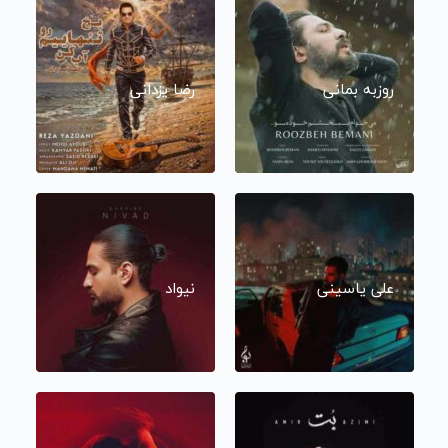
روزبه بمانی
رضا یزدانی
علی یاسینی
نیواد