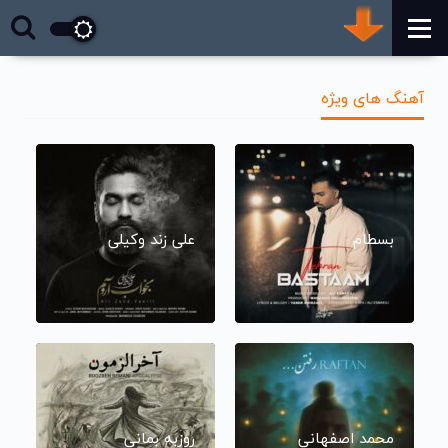
آهنگ های ویژه
بسطام
علی زند وکیلی
محمد اصفهانی
روزبه بمانی