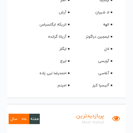
ایندیلا
آشر
اد شیران
آرش
الهه
انریکه ایگلسیاس
ایمجین دراگونز
آریانا گرانده
ادل
ایگلز
آویسی
ایرج
آغاسی
احمدرضا نبی زاده
آلیسیا کیز
امینم
پربازدیدترین
هفته
ماه
سال
Most Visited