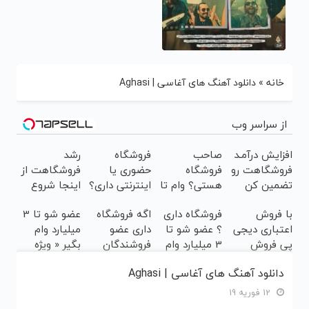
خانه
»
دانلود آهنگ های آغاسی | Aghasi
از سراسر وب
افزایش درآمـد
صاحب
فروشگاه
رشد
فروشگاهت رو
فروشگاه
حضوری یا
فروشگاهت از
تضمین کن
هستی؟ وام تا
اینترنتی داری؟
اینجا شروع
۳ میلیارد
راحت محصول
می‌شه، برای
با فروش
فروشگاه داری
اگه فروشگاه
عضو شو تا 3
تومان بگیر
و خدماتت رو
درآمد بیشتر،
اعتباری دیجی
؟ عضو شو تا
داری عضو
میلیارد وام
بفروش
آماده‌ای؟
پی فروش
3 میلیارد وام
فروشندگان
بگیر « ویژه
محصولت رو
بگیر
دیجی پی شو ،
فروشگاه ها »
دانلود آهنگ های آغاسی | Aghasi
بالاببر
فروش رو بالا
ببر
12 فوریه 19