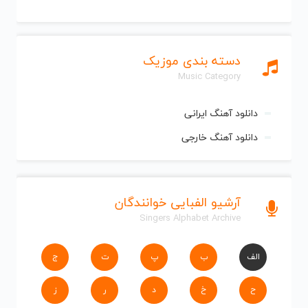
دسته بندی موزیک
Music Category
دانلود آهنگ ایرانی
دانلود آهنگ خارجی
آرشیو الفبایی خوانندگان
Singers Alphabet Archive
الف
ب
پ
ت
ج
ح
خ
د
ر
ز