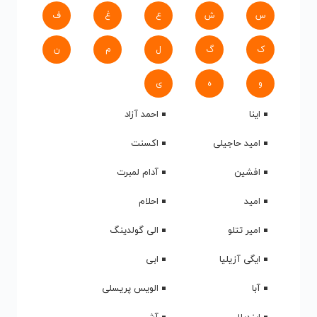
س
ش
ع
غ
ف
ک
گ
ل
م
ن
و
ه
ی
اینا
احمد آزاد
امید حاجیلی
اکسنت
افشین
آدام لمبرت
امید
احلام
امیر تتلو
الی گولدینگ
ایگی آزیلیا
ابی
آبا
الویس پریسلی