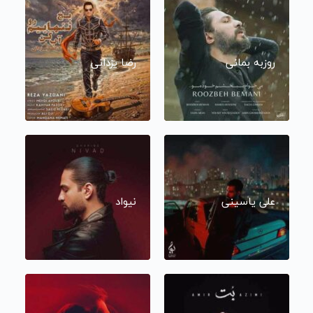
روزبه بمانی
رضا یزدانی
علی یاسینی
نیواد