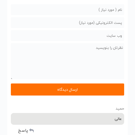
حمید
عالی
پاسخ