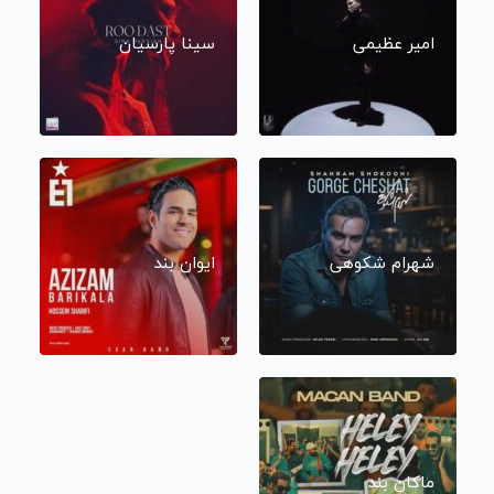
امیر عظیمی
سینا پارسیان
شهرام شکوهی
ایوان بند
ماکان بند