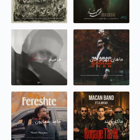
ماهان بهرام خان
حامیم
ماکان بند
حامد همایون