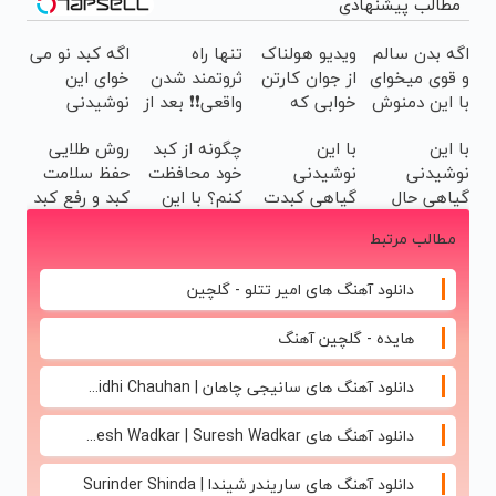
مطالب پیشنهادی
اگه بدن سالم
ویدیو هولناک
تنها راه
اگه کبد نو می
و قوی میخوای
از جوان کارتن
ثروتمند شدن
خوای این
با این دمنوش
خوابی که
واقعی❗❗ بعد از
نوشیدنی
گیاهی کبدت
میلیاردر شد.
این دوره تو
گیاهی رو به
با این
با این
چگونه از کبد
روش طلایی
رو پاکسازی
آموزش رایگان
خواب هم پول
خودت هدیه
نوشیدنی
نوشیدنی
خود محافظت
حفظ سلامت
کن
در بیار😍
بده55%تخفیف
گیاهی حال
گیاهی کبدت
کنم؟ با این
کبد و رفع کبد
کبدتو خوب
همیشه
دمنوش سم
چرب (خرید
مطالب مرتبط
کن۵۵٪تخفیف
پرقدرته55%تخفیف
زدای گیاهی
دمنوش کبد با
تخفیف ویژه)
دانلود آهنگ های امیر تتلو - گلچین
هایده - گلچین آهنگ
دانلود آهنگ های سانیجی چاهان | Sunidhi Chauhan
دانلود آهنگ های Suresh Wadkar | Suresh Wadkar
دانلود آهنگ های ساریندر شیندا | Surinder Shinda