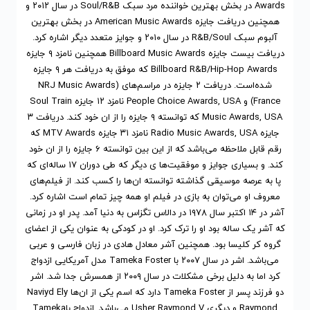
Awards در بخش بهترین خواننده مرد سبک Soul/R&B در سال ۲۰۱۲ و
همچنین دریافت جایزه American Music Awards در بخش بهترین
آلبوم سبک R&B/Soul در سال ۲۰۱۰ و جوایز متعدد دیگر اشاره کرد.
دریافت بیست جایزه Billboard Music Awards همچنین نامزد ۹ جایزه
Billboard R&B/Hip-Hop Awards که موفق به دریافت هر ۹ جایزه
شده‌است. دریافت ۲ جایزه در مراسم‌های (NRJ Music Awards
(France و People Choice Awards, USA نامزد ۱۲ جایزه Soul Train
Music Awards, USA که توانسته ۹ جایزه را از ان خود کند. دریافت ۳
جایزه Radio Music Awards, USA نامزد ۳۱ جایزه MTV Awards که
رقم قابل ملاحظه می‌باشد که از این بین توانسته ۶ جایزه را از ان خود
کند. و بسیاری جوایز و موفقیت‌ها ی دیگر که طی دوران ۱۷ ساله‌ای که
پا به عرصه موسیقی گذاشته توانسته ان‌ها را کسب کند. از فیلم‌های
معروف او می‌توان به بازی در فیلم او همه چیز تمام است اشاره کرد.
آشر در ۱۴ اکتبر سال ۱۹۷۸ در دالاس تگزاس به دنیا آمد. پدر او در زمانی
که آشر یک ساله بود او را ترک کرد. او در کودکی به عنوان یکی از اعضای
گروه کر کلیسا بود. همچنین آشر معادل هادی در زبان فارسی و عربی
می‌باشد. اشر در سال ۲۰۰۷ با Tameka Foster مدل آمریکایی ازدواج
کرد اما به دلیل برخی مشکلات در سال ۲۰۰۹ از همسرش جدا شد. اشر
دو فرزند پسر از Tameka Foster دارد که اسم یکی از ان‌ها Naviyd Ely
Raymond و دیگری Usher Raymond V می‌باشد. ازدواج باTameka