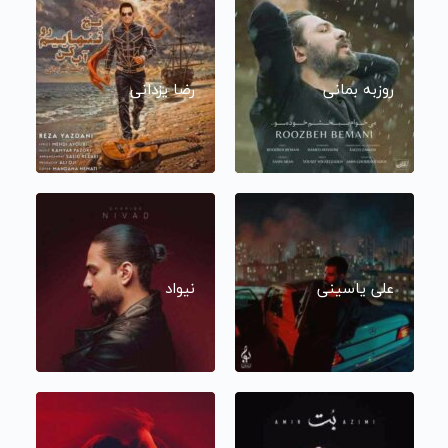
روزبه بمانی
رضا یزدانی
علی یاسینی
نیواد