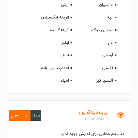
اد شیران
آرش
الهه
انریکه ایگلسیاس
ایمجین دراگونز
آریانا گرانده
ادل
ایگلز
آویسی
ایرج
آغاسی
احمدرضا نبی زاده
آلیسیا کیز
امینم
پربازدیدترین
هفته
ماه
سال
Most Visited
متاسفم مطلبی برای نمایش وجود ندارد