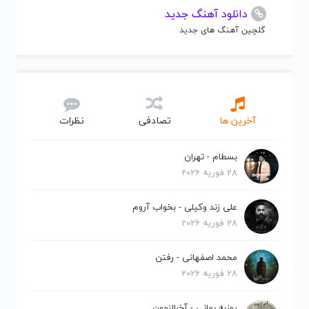
دانلود آهنگ جدید
گلچین آهنگ های جدید
آخرین ها
تصادفی
نظرات
بسطام - تهران
28 فوریه 2026
علی زند وکیلی - بخواب آروم
28 فوریه 2026
محمد اصفهانی - رفتن
28 فوریه 2026
روزبه بمانی - آخرالزمون