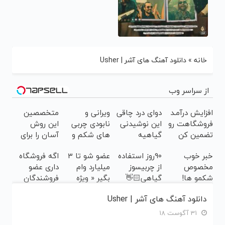
خانه
»
دانلود آهنگ های آشر | Usher
از سراسر وب
افزایش درآمـد
دوای درد چاقی
ویرانی و
متخصصین
فروشگاهت رو
این نوشیدنی
نابودی چربی
این روش
تضمین کن
گیاهیه
های شکم و
آسان را برای
پهلو با این
لاغری شکم و
خبر خوب
90روز استفاده
عضو شو تا 3
اگه فروشگاه
نوشیدنی
پهلو معرفی
مخصوص
از چربیسوز
میلیارد وام
داری عضو
گیاهی
کردند
شکمو ها!
گیاهی👋🏻
بگیر « ویژه
فروشندگان
آسون ترین
خدافظی
فروشگاه ها »
دیجی پی شو ،
دانلود آهنگ های آشر | Usher
روش لاغری
همیشگی با
فروش رو بالا
معرفی شد
چاقی!خرید با
ببر
31 آگوست 18
تخفیف