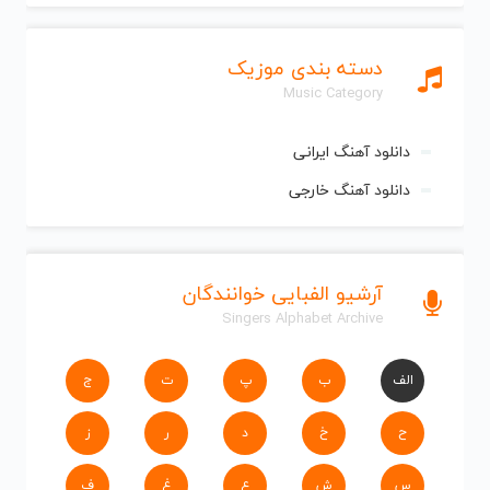
دسته بندی موزیک
Music Category
دانلود آهنگ ایرانی
دانلود آهنگ خارجی
آرشیو الفبایی خوانندگان
Singers Alphabet Archive
الف
ب
پ
ت
ج
ح
خ
د
ر
ز
س
ش
ع
غ
ف