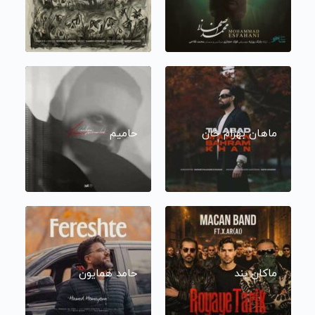
ماهان بهرام خان
حامیم
ماکان بند
حامد همایون