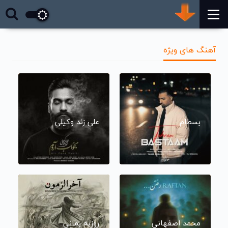
آهنگ های ویژه
بسطام
علی زند وکیلی
محمد اصفهانی
روزبه بمانی