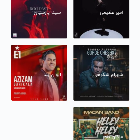
امیر عظیمی
سینا پارسیان
شهرام شکوهی
ایوان بند
ماکان بند