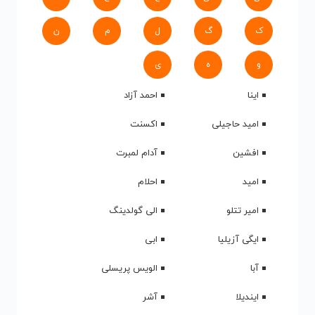
ک
گ
ل
م
ن
و
ه
ی
اینا
احمد آزاد
امید حاجیلی
اکسنت
افشین
آدام لمبرت
امید
احلام
امیر تتلو
الی گولدینگ
ایگی آزیلیا
ابی
آبا
الویس پریسلی
ایندیلا
آشر