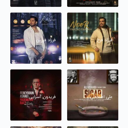
فرزاد فرخ
فرزاد فرزین
علی اصحابی
فریدون آسرایی