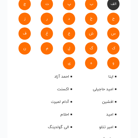
الف
ب
پ
ت
ج
ح
خ
د
ر
ز
س
ش
ع
غ
ف
ک
گ
ل
م
ن
و
ه
ی
اینا
احمد آزاد
امید حاجیلی
اکسنت
افشین
آدام لمبرت
امید
احلام
امیر تتلو
الی گولدینگ