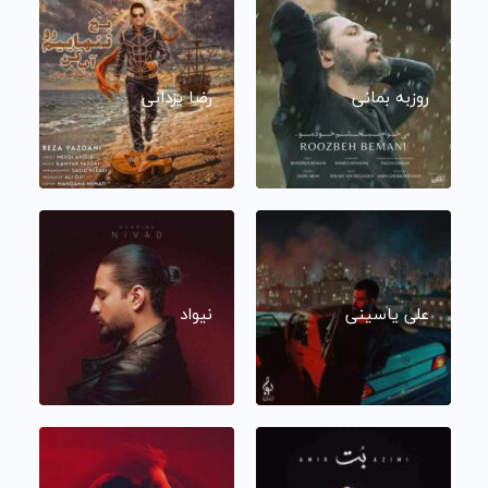
روزبه بمانی
رضا یزدانی
علی یاسینی
نیواد