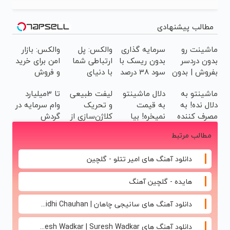
مطالب پیشنهادی
ماشینت رو
سرمایه گذاری
والکس: پل
والکس: بازار
بدون دردسر
بدون ریسک با
ارتباطی شما
امن برای خرید
بفروش | بدون
سود 38 درصد
با دنیای
و فروش
کمسیون 😍
سالانه📈
سرمایه‌گذاری
دارایی‌های
ماشینتو به
دلال ماشینتو
لیفت طبیعی
تا 3میلیارد
دیجیتال
دیجیتال
دلال نده! به
به قیمت
و تحریک
وام سرمایه در
مصرف کننده
نمیخره! بیا
کلاژن‌سازی از
گردش
بفروش! بدون
اینجا به
داخل پوست با
فروشندگان =>
مطالب مرتبط
پاسخ به یک
قیمت
24ماه
فروشگاهت رو
تماس
بفروش*فقط
ماندگاری ✅
ثبت کن
دانلود آهنگ های امیر تتلو - گلچین
خریدار واقعی*
جوان شو
هایده - گلچین آهنگ
دانلود آهنگ های سانیجی چاهان | Sunidhi Chauhan
دانلود آهنگ های Suresh Wadkar | Suresh Wadkar