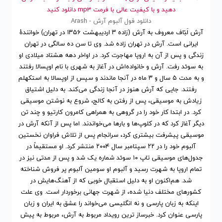
دهید و با کیفیت عالی با فرمت mp3 دانلود کنید
دانلود فول آلبوم آرش - Arash
آرش لَبّاف معروف به آرش (زاده ۳ اردیبهشت ۱۳۵۶ در تهران) خوانندهٔ
ایرانی است. آرش در تهران زاده شد. وی تا سن ده سالگی در تهران
زندگی و پس از آن به اروپا مهاجرت کرد. در اواخر دهه هشتاد میلادی او
به سوئد رفت. آرش و خانواده‌اش در آغاز به شهری با نام اوپسالا رفتند
و به مدت ۵ سال و ۳ ماه در آنجا ماندند و سپس از اوپسالا به استکهلم
رفتند. جایی که آرش هنوز در آنجا زندگی می‌کند. به دلیل اشتیاق
زیادش به موسیقی، پس از رفتن به کالج، شروع به نوشتن موسیقی
کرد. در ابتدا کار خود را در گروهی به همراهی کامرون کارتیو و چند تن
دیگر آغاز کرد که در کلوپ‌ها و بارها می‌خواندند. اما پس از آنکه آرش در
موسیقی پیشرفت بیشتری کرد، سرانجام پس از تلاش فراوان نخستین
آلبوم خود را در ۲۲ سپتامبر سال ۲۰۰۴ منتشر کرد. او مستقیماً در
جدول‌های موسیقی تاپ ۱۰ سوئد شماره یک شد و پس از مدتی نیز در
تمام اروپا به شهرت رسید و آلبوم او سومین آلبوم پر فروش شناخته
شد. هم‌اکنون او به دلیل استقبال خوبی که از آهنگ‌هایش در
کشورهای مختلف دنیا شده، از شهرت جهانی برخوردار است. وی علت
اینکه به زبان پارسی و نه انگلیسی می‌خواند را عشق به ایران و زبان
پارسی عنوان کرد. خبرساز ترین رویداد مربوط به آرش، مربوط به پیش