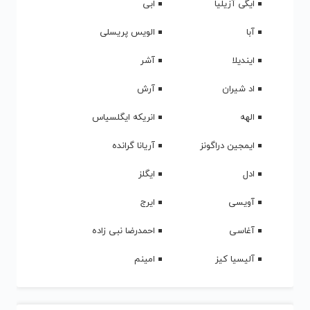
ایگی آزیلیا
ابی
آبا
الویس پریسلی
ایندیلا
آشر
اد شیران
آرش
الهه
انریکه ایگلسیاس
ایمجین دراگونز
آریانا گرانده
ادل
ایگلز
آویسی
ایرج
آغاسی
احمدرضا نبی زاده
آلیسیا کیز
امینم