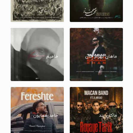
ماهان بهرام خان
حامیم
ماکان بند
حامد همایون