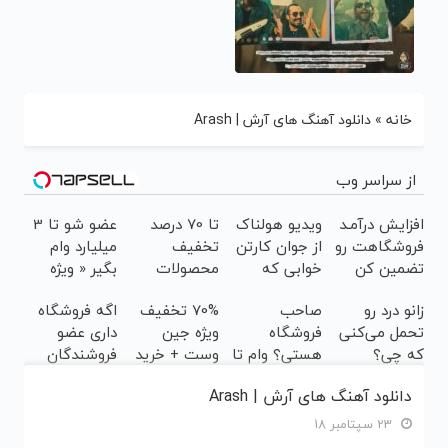
خانه
»
دانلود آهنگ های آرش | Arash
از سراسر وب
افزایش درآمـد
ویدیو هولناک
تا 70 درصد
عضو شو تا 3
فروشگاهت رو
از جوان کارتن
تخفیف
میلیارد وام
تضمین کن
خوابی که
محصولات
بگیر « ویژه
میلیاردر شد.
جین وست +
فروشگاه ها »
زانو درد رو
صاحب
70% تخفیف
اگه فروشگاه
آموزش رایگان
خرید در 4
تحمل می‌کنی
فروشگاه
ویژه جین
داری عضو
قسط
که چی؟
هستی؟ وام تا
وست + خرید
فروشندگان
راه‌حلش
۳ میلیارد
در4 قسطه
دیجی پی شو ،
دانلود آهنگ های آرش | Arash
همین‌جاست!
تومان بگیر
فروش رو بالا
ببر
23 سپتامبر 18