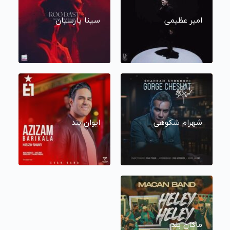
امیر عظیمی
سینا پارسیان
شهرام شکوهی
ایوان بند
ماکان بند