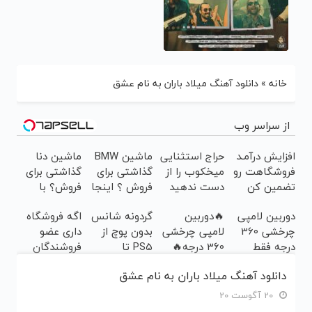
خانه
»
دانلود آهنگ میلاد باران به نام عشق
از سراسر وب
افزایش درآمـد
حراج استثنایی
ماشین BMW
ماشین دنا
فروشگاهت رو
میخکوب را از
گذاشتی برای
گذاشتی برای
تضمین کن
دست ندهید
فروش ؟ اینجا
فروش؟ با
سریع و راحت
خودرو45
دوربین لامپی
🔥دوربین
گردونه شانس
اگه فروشگاه
بفروش
راحت بفروش
چرخشی 360
لامپی چرخشی
بدون پوچ از
داری عضو
درجه فقط
360 درجه🔥
PS5 تا
فروشندگان
امروز حراج شد
پرداخت درب
آیفون17 و
دیجی پی شو ،
دانلود آهنگ میلاد باران به نام عشق
🔥 پرداخت
منزل + گارانتی
بیت کوین 🔥
فروش رو بالا
درب منزل
تعویض
ببر
20 آگوست 20