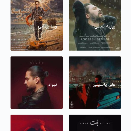
روزبه بمانی
رضا یزدانی
علی یاسینی
نیواد