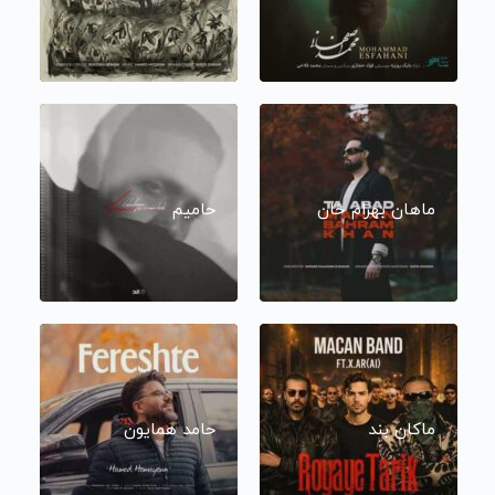
ماهان بهرام خان
حامیم
ماکان بند
حامد همایون