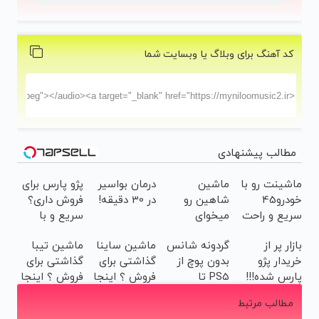
کد آهنگ برای وبلاگ یا وبسایت شما
مطالب پیشنهادی
ماشینت رو با
ماشین
درمان بواسیر
پژو پارس برای
خودرو45
شاهین رو
در 30 دقیقه!
فروش داری؟
سریع و راحت
میخوای
سریع و با
بفروش
بفروشی؟
امنیت بفروش
بازار پر از
گردونه شانس
ماشین ساینا
ماشین تیبا
اینجا بدون
✅
خریدار پژو
بدون پوچ از
گذاشتی برای
گذاشتی برای
آگهی و در چند
پارس شده!!!
PS5 تا
فروش ؟ اینجا
فروش ؟ اینجا
ساعت
ماشینتو اینجا
آیفون17 و
سریع و راحت
سریع و راحت
بفروشش
مطالب مرتبط
به راحتی
بیت کوین 🔥
بفروش
بفروش