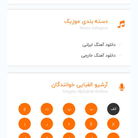
دسته بندی موزیک
Music Category
دانلود آهنگ ایرانی
دانلود آهنگ خارجی
آرشیو الفبایی خوانندگان
Singers Alphabet Archive
الف
ب
پ
ت
ج
ح
خ
د
ر
ز