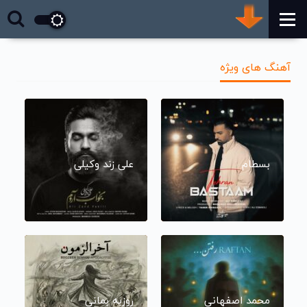
آهنگ های ویژه
بسطام
علی زند وکیلی
محمد اصفهانی
روزبه بمانی