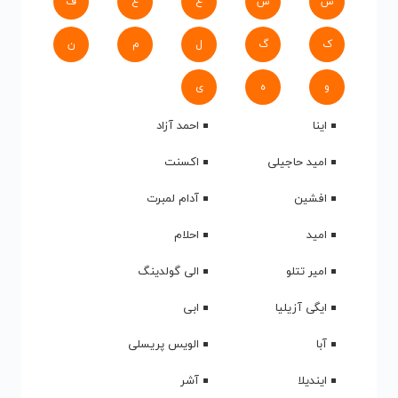
س
ش
ع
غ
ف
ک
گ
ل
م
ن
و
ه
ی
اینا
احمد آزاد
امید حاجیلی
اکسنت
افشین
آدام لمبرت
امید
احلام
امیر تتلو
الی گولدینگ
ایگی آزیلیا
ابی
آبا
الویس پریسلی
ایندیلا
آشر