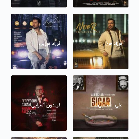
فرزاد فرخ
فرزاد فرزین
علی اصحابی
فریدون آسرایی