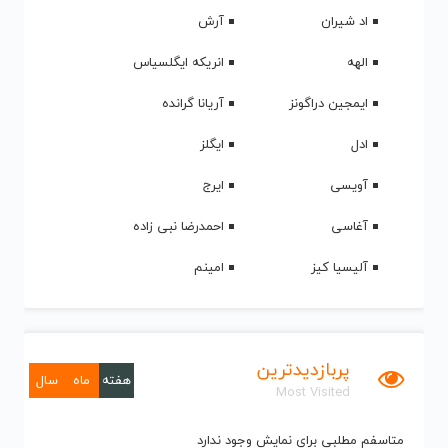
اد شیران
آرش
الهه
انریکه ایگلسیاس
ایمجین دراگونز
آریانا گرانده
ادل
ایگلز
آویسی
ایرج
آغاسی
احمدرضا نبی زاده
آلیسیا کیز
امینم
پربازدیدترین
هفته
ماه
سال
Most Visited
متاسفم مطلبی برای نمایش وجود ندارد