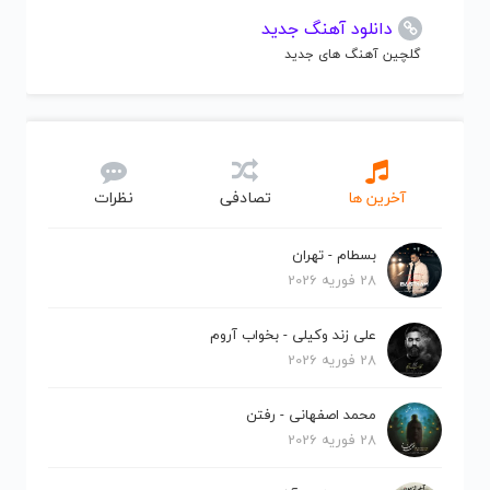
دانلود آهنگ جدید
گلچین آهنگ های جدید
آخرین ها
تصادفی
نظرات
بسطام - تهران
28 فوریه 2026
علی زند وکیلی - بخواب آروم
28 فوریه 2026
محمد اصفهانی - رفتن
28 فوریه 2026