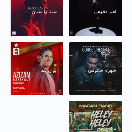
امیر عظیمی
سینا پارسیان
شهرام شکوهی
ایوان بند
ماکان بند