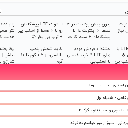
ی
ینترنت
بدون پیش پرداخت در 4
اینترنت LTE پیشگامان
و
 نیاز
قسط ✅ اینترنت LTE
رو با 4 قسط از اسنپ پی
تتر. همین
پیشگامان + سیم کارت
+ ترب پی بخر 😍
هویت کن
رایگان
جشنواره اینترنت LTE با
جشنواره فروش مودم
خرید شمش پلمپ
برقا رفت
 🌟
های LTE ‼️ خرید قسطی
طلاسی، از ۰.۵ گرم تا ۱۰
نباش | چ
با اسنپ‌پی
گرم
شارژی ب
ن اصغری - خواب و رویا
کامی - اشتباه اول
 ام جی و امیر تتلو - گرگ 2
زدانی - هنوز از دور حواسم به توئه