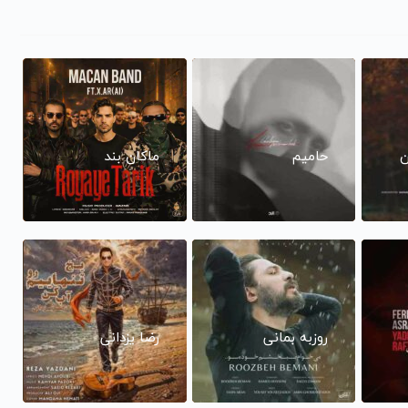
ن
حامیم
ماکان بند
روزبه بمانی
رضا یزدانی