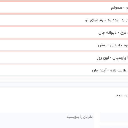
 - همونم
زد - زده به سرم هوای تو
 فرخ - دیوانه جان
د دانیالی - بغض
پارسیان - اون روز
طالب زاده - آینه جان
ویسید