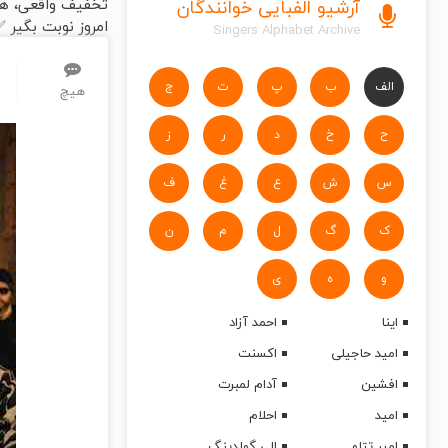
تخفیف واقعی، ه
آرشیو الفبایی خوانندگان
امروز نوبت بگیر 
Singers Alphabet Archive
الف
ب
پ
ت
ج
هیچ
ح
خ
د
ر
ز
س
ش
ع
غ
ف
ک
گ
ل
م
ن
و
ه
ی
اینا
احمد آزاد
امید حاجیلی
اکسنت
افشین
آدام لمبرت
امید
احلام
امیر تتلو
الی گولدینگ