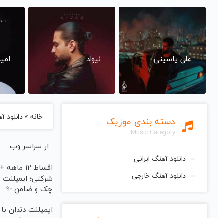
علی یاسینی
نیواد
امی
خانه
»
دانلود آ
دسته بندی موزیک
Music Category
از سراسر وب
دانلود آهنگ ایرانی
اقساط 12 ماه
دانلود آهنگ خارجی
شرکتی؛ ایمپلنت 
چک و ضامن ✨