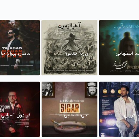
د اصفهانی
روزبه بمانی
ماهان بهرام خا
د فرزین
علی اصحابی
فریدون آسرایی