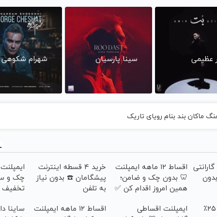
شهرام شکوهی
سینا پارسیان
امیر عظ
دانلود آهنگ ماکان بند بنام روی
طی بدون
خرید 4 قسطه اینترنت
اقساط ۱۲ ماهه ایمپلنت
اقساط 12 ما
پیشگامان ☎️ بدون نیاز
🦷 بدون چک و ضامن؛
شرکت
 ویزیت
به تلفن
همین امروز اقدام کن ✅
 متخصص
ای فروش؟
اقساط ۱۲ ماهه ایمپلنت
ایمپلنت اقساطی
ایمپلنت دندان با ۲۵٪