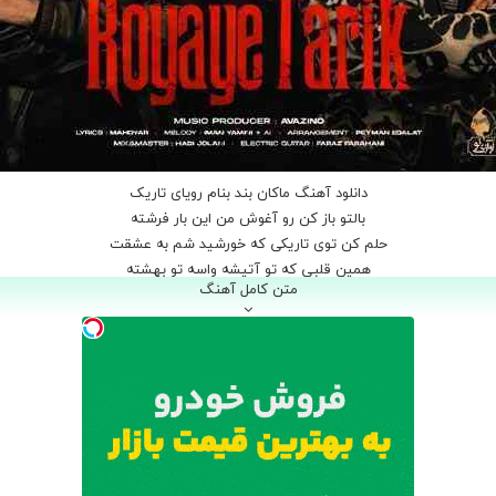
دانلود آهنگ ماکان بند بنام رویای تاریک
بالتو باز کن رو آغوش من این بار فرشته
حلم کن توی تاریکی که خورشید شم به عشقت
همین قلبی که تو آتیشه واسه تو بهشته
متن کامل آهنگ
با تو فانتزیه شب بیداری و واسه داشتنت چیدم دقیق سناریو
هرجا حس کردی آوردی ببین برو جلو تو منو داری و
پیش تو گردنم از مو باریکتره یادگاریت تو دستمه که یادم نره
تو ثابت کردی حتی میشه درخشید روزایی ابری که تاریک تره
رویای تاریک توی قلب من صدا میزنه میکشه منو
رویای تاریک تنها پناهم دستاش سرد اما خونمه
تنها یکم از اینو دیدم یه سکوت که پر از فریاده
توی شب های بی‌پایان …