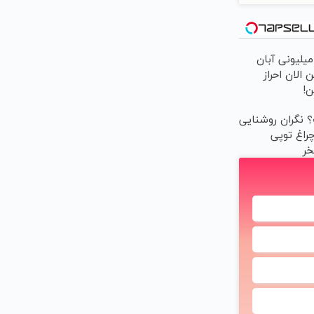
ام 200 میلیونی آبان
 الان احراز
!
ه؟ نگران روشنایی
راغ توپی
خر