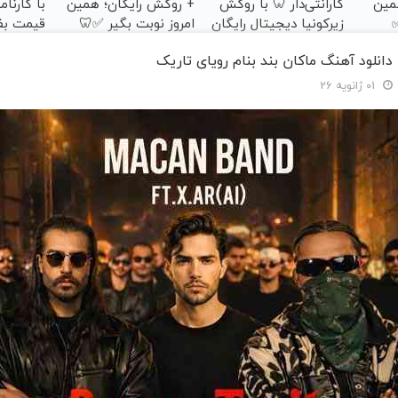
مین
گارانتی‌دار 🦷 با روکش
+ روکش رایگان؛ همین
با کارنا
✅
زیرکونیا دیجیتال رایگان
امروز نوبت بگیر ✅🦷
قیمت بف
💫
دانلود آهنگ ماکان بند بنام رویای تاریک
01 ژانویه 26