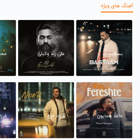
آهنگ های ویژه
بسطام
علی زند وکیلی
محم
حامد همایون
فرزاد فرخ
فرزا