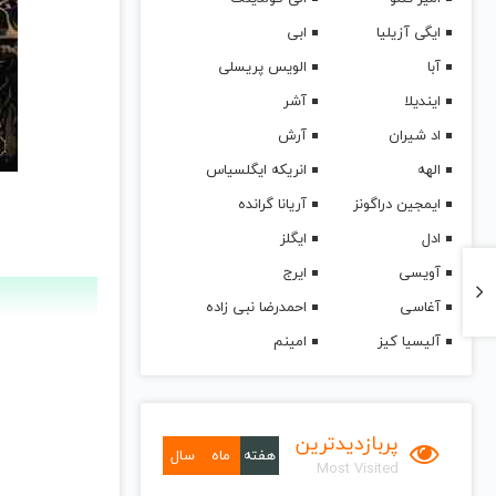
ایگی آزیلیا
ابی
آبا
الویس پریسلی
ایندیلا
آشر
اد شیران
آرش
الهه
انریکه ایگلسیاس
ایمجین دراگونز
آریانا گرانده
ادل
ایگلز
آویسی
ایرج
آغاسی
احمدرضا نبی زاده
آلیسیا کیز
امینم
پربازدیدترین
هفته
ماه
سال
Most Visited