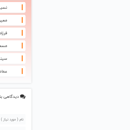
نسیم
معین 
فرزاد
مسعو
سینا 
عماد 
دیدگاهی بن