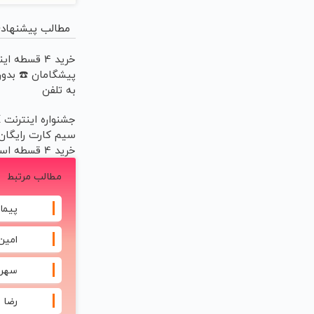
مطالب پیشنهاد
خرید 4 قسطه ا
پیشگامان ☎️ بدون
به تلفن
سیم کارت رایگان
خرید 4 قسطه اسنپ پی
مطالب مرتبط
پیما
امین 
سهراب
رضا ی