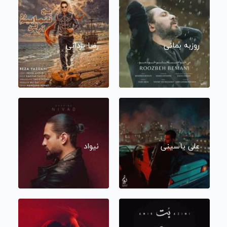
روزبه بمانی
رضا یزدانی
علی یاسینی
نیواد