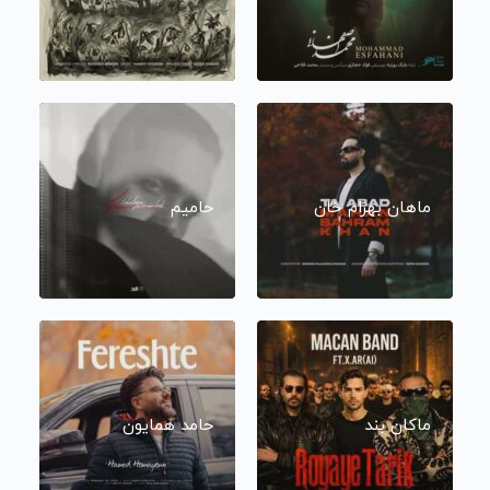
ماهان بهرام خان
حامیم
ماکان بند
حامد همایون