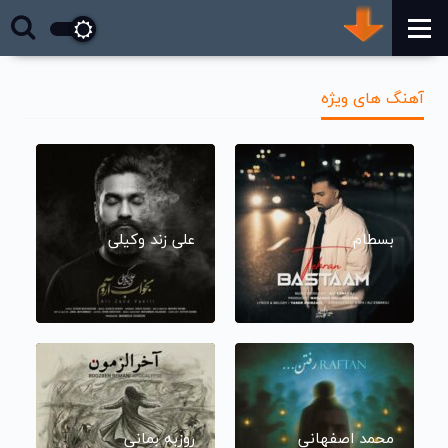
آهنگ های ویژه
بسطام
علی زند وکیلی
محمد اصفهانی
روزبه بمانی