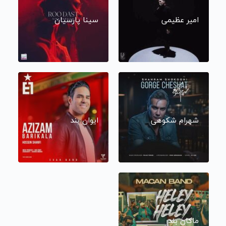
امیر عظیمی
سینا پارسیان
شهرام شکوهی
ایوان بند
ماکان بند