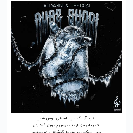
دانلود آهنگ علی یاسینی عوض شدی
یه تیکه بودی از تنم بهش چجوری گند زدن
ببین برعکس تو منو به گذشته زوری بستنم