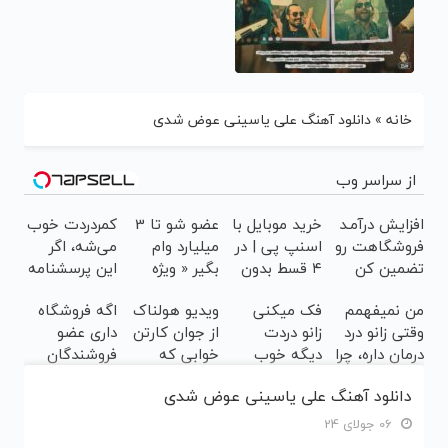
خانه
»
دانلود آهنگ علی یاسینی عوض شدی
از سراسر وب
افزایش درآمـد
خرید موبایل با
عضو شو تا 3
کمردردت خوب
فروشگاهت رو
اسنپ پی | در
میلیارد وام
می‌شه، اگر
تضمین کن
۴ قسط بدون
بگیر « ویژه
این پرسشنامه
سود و کارمزد!
فروشگاه ها »
رو پر کنی!!
من نمیفهمم
فک میکنی
ویدیو هولناک
اگه فروشگاه
وقتی زانو درد
زانو دردت
از جوان کارتن
داری عضو
درمان داره، چرا
دیگه خوب
خوابی که
فروشندگان
دردش رو داری
نمیشه؟
میلیاردر شد.
دیجی پی شو ،
دانلود آهنگ علی یاسینی عوض شدی
تحمل میکنی؟
(◂پرسش‌نامه)
آموزش رایگان
فروش رو بالا
❗
ببر
06 جولای 24