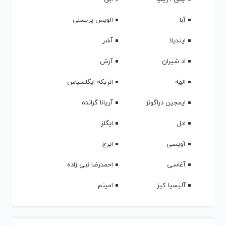
آبا
الویس پریسلی
ایندیلا
آشر
اد شیران
آرش
الهه
انریکه ایگلسیاس
ایمجین دراگونز
آریانا گرانده
ادل
ایگلز
آویسی
ایرج
آغاسی
احمدرضا نبی زاده
آلیسیا کیز
امینم