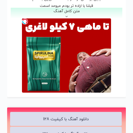
قبلنا با اراده تر بودم میومد اسمت
متن کامل آهنگ
نمیزدم تنها از خونه بیرون از حرصت
بودیم معروف ترین عشق میون قصه ها
چقدر گفتم دیگه نمیاد دیوونه مثلت
قبلنا عکسامون بود همه به دیوارو
هیچ جایی ندیدم اون خنده ی زیبا رو
نمیشنید شکستن بغضمو کسی
اشکامو ندیدن تو جمع رفیقامو
قبلنا با تو چقدر آرزوهام فرق داشت
از اولی تا آخریش بودی تو همراش
کنار هم بودیم یه دنیا نبود حریفمون
قسم میخوردن عشقمونو کل شهر پاش
الانم که تنها بغض قلب منی منتظرم یه موقع زنگ بزنی
حیف که نشد تو هم بفهمی نقطه ضعف منی
یه تیکه بودی از تنم بهش چجوری گند زدن
ببین برعکس تو منو به گذشته زوری بستنم
یه تیکه بودی از تنم بهش چجوری گند زدن
دانلود آهنگ با کیفیت 128
ببین برعکس تو منو به گذشته زوری بستنم
تو عوض شدی از تو چشات میشه دید