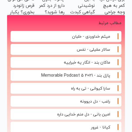
کمر به هیچ
نوشیدنی
دارو از درد کمر
قرص زانودرد
ویژه
پر کن
وجه جراحی
گیاهی کبدت
رها شوید؟
بخوری؟ یکبار
نکنید! ◀
همیشه
(◂پرسش‌نامه
اصولی
مطالب مرتبط
پرسش‌نامه رو
پرقدرته55%تخفیف
رو پرکن)
درمانش کن
پر کن ▶
میثم خداوردی - خلبان
سالار عقیلی - نفس
ماکان بند - انگار یه خبراییه
پازل بند - Memorable Podcast 5 2021
سارا کیوانی - تی به راه
راغب - دل دیوونه
امین بانی - دل منم خدایی داره
کیانا - غرور