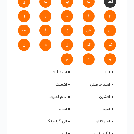
الف
ب
پ
ت
ج
ح
خ
د
ر
ز
س
ش
ع
غ
ف
ک
گ
ل
م
ن
و
ه
ی
اینا
احمد آزاد
امید حاجیلی
اکسنت
افشین
آدام لمبرت
امید
احلام
امیر تتلو
الی گولدینگ
ایگی آزیلیا
ابی