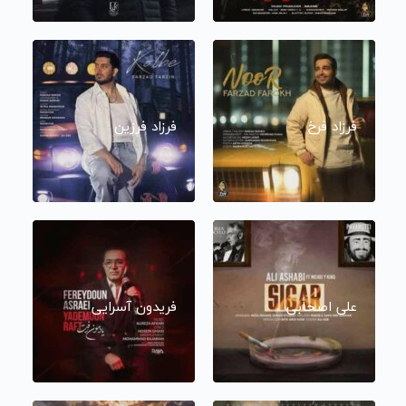
فرزاد فرخ
فرزاد فرزین
علی اصحابی
فریدون آسرایی