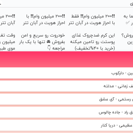
چه سادم منم
ی
ا به
❗❗200 میلیون وام❗❗ فقط
❗❗200 میلیون وام❗❗ با
❗❗00
ر ✅
با احراز هویت در آبان تتر
احراز هویت در آبان تتر
آبان تتر
فروش؟
این کرم ضدچروک غذای
خودروت رو سریع و امن
رین
پوستت رو تامین میکنه
بفروش 🚘 تنها با یک بار
میلیون و
(خرید با 40%تخفیف)
مراجعه 👇
موی طبی
ین - دارکوب
 زمانی - مدلته
 رستمی - آی عشق
ق راد - جاده چالوس
عظیمی - دریا کنار