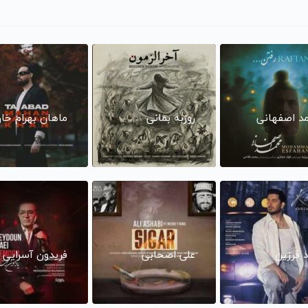
د اصفهانی
روزبه بمانی
ماهان بهرام خا
د فرزین
علی اصحابی
فریدون آسرایی