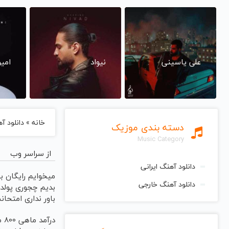
علی یاسینی
نیواد
امی
خانه
»
دانلود آ
دسته بندی موزیک
Music Category
از سراسر وب
دانلود آهنگ ایرانی
میخوایم رایگان ب
دانلود آهنگ خارجی
بدیم چجوری پولد
باور نداری امتحا
مجانیه
درآ