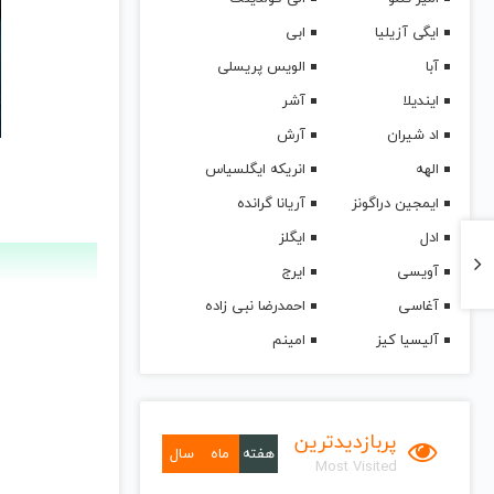
ایگی آزیلیا
ابی
آبا
الویس پریسلی
ایندیلا
آشر
اد شیران
آرش
الهه
انریکه ایگلسیاس
ایمجین دراگونز
آریانا گرانده
ادل
ایگلز
آویسی
ایرج
آغاسی
احمدرضا نبی زاده
آلیسیا کیز
امینم
پربازدیدترین
هفته
ماه
سال
Most Visited