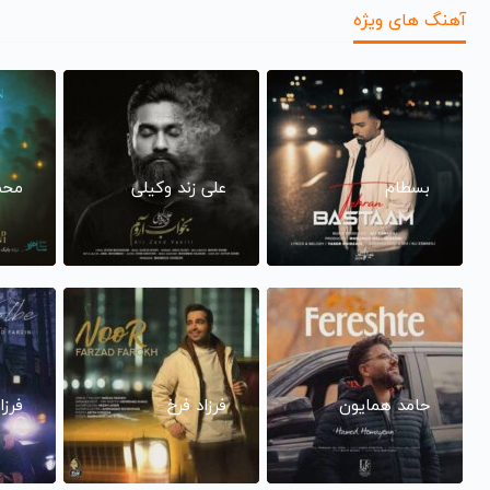
آهنگ های ویژه
بسطام
علی زند وکیلی
محم
حامد همایون
فرزاد فرخ
فرزا