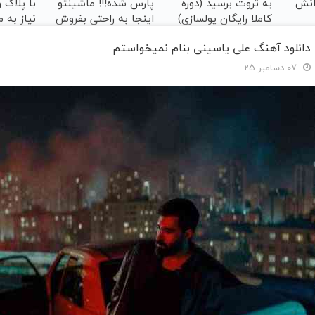
انش
به ثروت برسید (دوره
پارس شده!!! ماشینتو
با پلاک 
کاملا رایگان پولسازی)
اینجا به راحتی بفروش
نیاز به 
دانلود آهنگ علی یاسینی بنام نمیخواستم
07 دسامبر 25