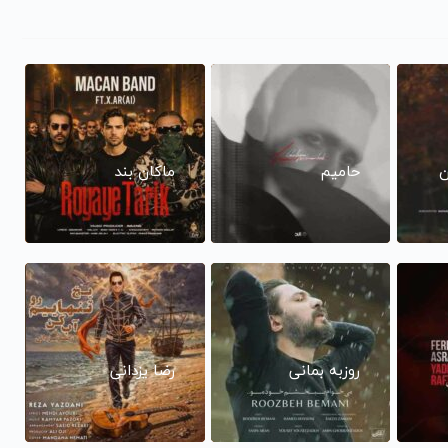
ن
حامیم
ماکان بند
روزبه بمانی
رضا یزدانی