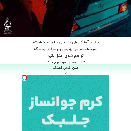
دانلود آهنگ علی یاسینی بنام نمیخواستم
نمیخواستم من بزنیم بهم حرفای بد دیگه
تو هم شدی امثال بقیه
شاید همین فردا برم دیگه
متن کامل آهنگ
نمیخواستم من بخور دست هر کی بهت
تنت دم دستی بشه
با خودت هر چی تصمیمته ولی
خراب شده آیندم من
چرا اینجوری شد چرا هر چی تو گفتی رو باور کردم
گفتم تنها میشیم دوتامون
همون شد آخر سرم
خراب کردی تو مغزم هر چی که ساختم ازت
هر چی که ساختم ازت من
برو دیگه حرف با من نزن