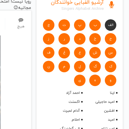
رویا نیست! امتح
آرشیو الفبایی خوانندگان
مجانیه😉
Singers Alphabet Archive
الف
ب
پ
ت
ج
هیچ
ح
خ
د
ر
ز
س
ش
ع
غ
ف
ک
گ
ل
م
ن
و
ه
ی
اینا
احمد آزاد
امید حاجیلی
اکسنت
افشین
آدام لمبرت
امید
احلام
امیر تتلو
الی گولدینگ