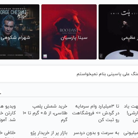
ر عظیمی
سینا پارسیان
شهرام شکوهی
هنگ علی یاسینی بنام نمیخواستم
هت یاد
تا 3میلیارد وام سرمایه
خرید شمش پلمپ
ویدیو هو
ارشی!
در گردش => فروشگاهت
طلاسی، از ۰.۵ گرم تا ۱۰
کارتن خو
نش
رو ثبت کن
گرم
شد. آمو
مد ماهی 800 میلیونی
به سرعت و بدون دردسر
بازار پر از خریدار پژو
خلافی خو