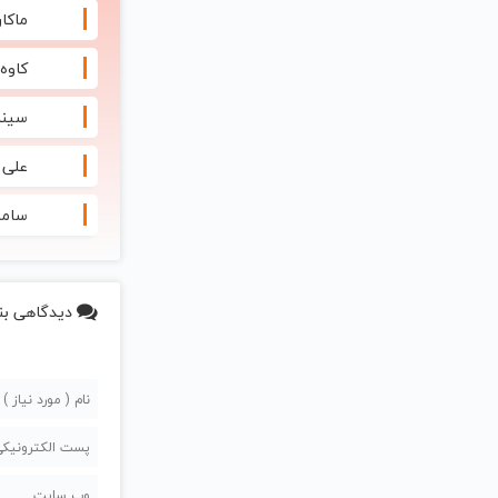
ماکان
کاوه یغ
سینا
علی 
ساما
دیدگاهی بن