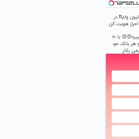
2 میلیون وام❗❗ در
 احراز هویت کن
وقت تغییره😍😍 با 10
 هر بانک مو،
عی بکار