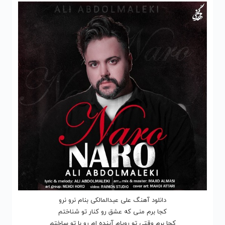
دانلود آهنگ علی عبدالمالکی بنام نرو نرو
کجا برم منی که عشق رو کنار تو شناختم
کجا برم وقتی تو رویام آینده ام رو با تو ساختم