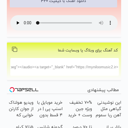
دانلود آهنگ با کیفیت 320
کد آهنگ برای وبلاگ یا وبسایت شما
مطالب پیشنهادی
این نوشیدنی
70% تخفیف
خرید موبایل با
ویدیو هولناک
گیاهی مثل
ویژه جین
اسنپ پی | در
از جوان کارتن
آهن ربا سموم
وست + خرید
۴ قسط بدون
خوابی که
کبدتان را نابود
در4 قسطه
سود و کارمزد!
میلیاردر شد.
بازار پر از
تا 70 درصد
گردونه شانس
5تا7 کیلو
می کند
آموزش رایگان