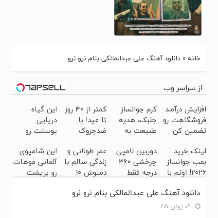
خانه
»
دانلود آهنگ علی عبدالمالکی بنام نرو نرو
از سراسر وب
افزایش درآمـد
کرم جوانساز
کمتر از 40 روز
این گیاه
فروشگاهت رو
جلبک، هدیه
تا عید! با
دریایی
تضمین کن
طبیعت به
ضدچروک
پوستت رو
شما(خرید با
جلبک جوان
طوری صاف
لینک خرید
دوربین لامپی
عمر طولانی و
این شامپوی
تخفیف ویژه)
شو40%تخفیف
میکنه انگار
بمب جوانساز
چرخشی 360
زندگی سالم با
آلمانی موهات
20سال جوون
2026! اونم با
درجه فقط
دمنوش ۱۰
رو پرپشت
شدی🔥
تخفیف ویژه
امروز حراج شد
گیاه!(۵۵%
میکنه😎
دانلود آهنگ علی عبدالمالکی بنام نرو نرو
🔥 پرداخت
تخفیف)
سفارش با
درب منزل
تخفیف تا
09 ژوئن 25
امشب🔥