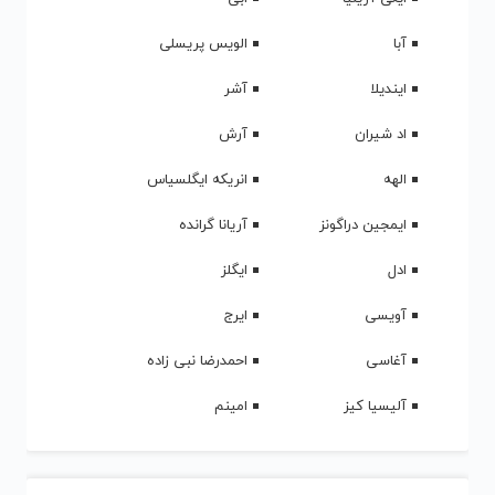
آبا
الویس پریسلی
ایندیلا
آشر
اد شیران
آرش
الهه
انریکه ایگلسیاس
ایمجین دراگونز
آریانا گرانده
ادل
ایگلز
آویسی
ایرج
آغاسی
احمدرضا نبی زاده
آلیسیا کیز
امینم