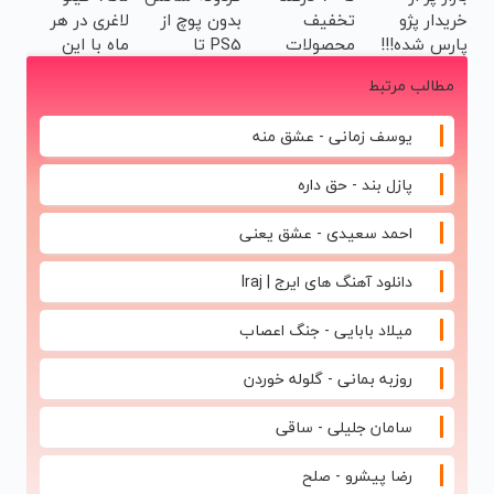
خریدار پژو
تخفیف
بدون پوچ از
لاغری در هر
پارس شده!!!
محصولات
PS5 تا
ماه با این
ماشینتو اینجا
جین وست +
آیفون17 و
نوشیدنی
مطالب مرتبط
به راحتی
خرید در 4
بیت کوین 🔥
گیاهی❗
بفروش
قسط
سفارش با
یوسف زمانی - عشق منه
نصف قیمت🔥
پازل بند - حق داره
احمد سعیدی - عشق یعنی
دانلود آهنگ های ایرج | Iraj
میلاد بابایی - جنگ اعصاب
روزبه بمانی - گلوله خوردن
سامان جلیلی - ساقی
رضا پیشرو - صلح