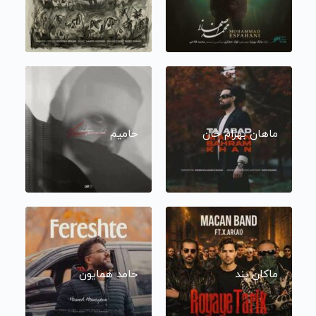
ماهان بهرام خان
حامیم
ماکان بند
حامد همایون