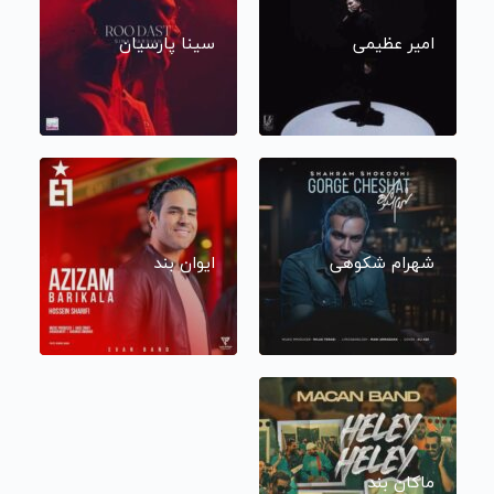
امیر عظیمی
سینا پارسیان
شهرام شکوهی
ایوان بند
ماکان بند