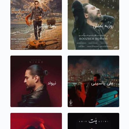
روزبه بمانی
رضا یزدانی
علی یاسینی
نیواد