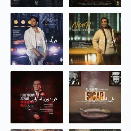
فرزاد فرخ
فرزاد فرزین
علی اصحابی
فریدون آسرایی