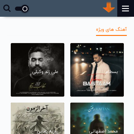
آهنگ های ویژه
بسطام
علی زند وکیلی
محمد اصفهانی
روزبه بمانی