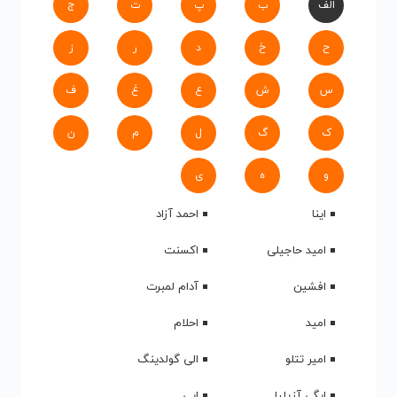
الف
ب
پ
ت
ج
ح
خ
د
ر
ز
س
ش
ع
غ
ف
ک
گ
ل
م
ن
و
ه
ی
اینا
احمد آزاد
امید حاجیلی
اکسنت
افشین
آدام لمبرت
امید
احلام
امیر تتلو
الی گولدینگ
ایگی آزیلیا
ابی