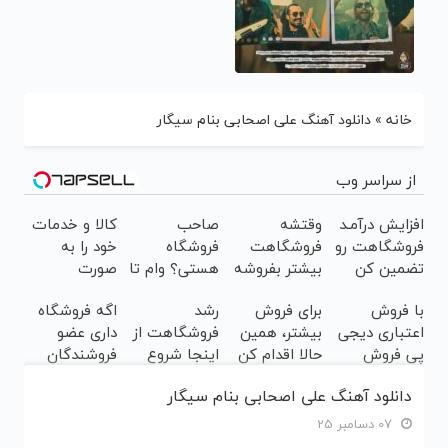
خانه
»
دانلود آهنگ علی اصحابی بنام سیگار
از سراسر وب
افزایش درآمـد
وقتشه
صاحب
کالا و خدمات
فروشگاهت رو
فروشگاهت
فروشگاه
خود را به
تضمین کن
بیشتر بفروشه
هستی؟ وام تا
صورت
( همین الان
۳ میلیارد
اقساطی
با فروش
برای فروش
رشد
اگه فروشگاه
ثبت نام کن )
تومان بگیر
بفروشید
اعتباری دیجی
بیشتر، همین
فروشگاهت از
داری عضو
پی فروش
حالا اقدام کن
اینجا شروع
فروشندگان
محصولت رو
( ثبت نام کن
می‌شه، برای
دیجی پی شو ،
دانلود آهنگ علی اصحابی بنام سیگار
بالاببر
)
درآمد بیشتر،
فروش رو بالا
آماده‌ای؟
ببر
07 دسامبر 25