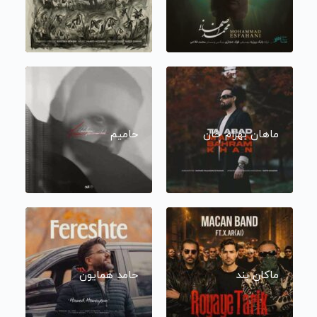
ماهان بهرام خان
حامیم
ماکان بند
حامد همایون