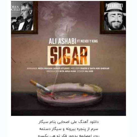
دانلود آهنگ علی اصحابی بنام سیگار
سرم از پنجره بیرونه و سیگار دستمه
روی اعصابمه بدجور فکر تو هی یکسره