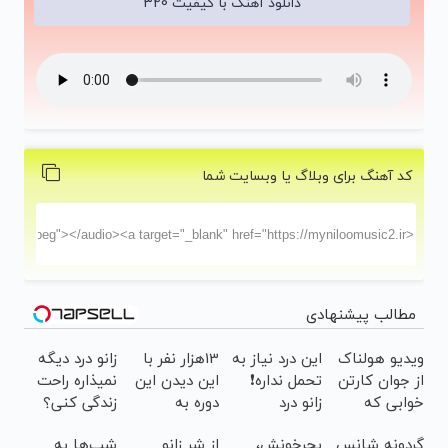
دانلود آهنگ با کیفیت 320
کد آهنگ برای وبلاگ یا وبسایت شما
مطالب پیشنهادی
ویدیو هولناک
این درد نیاز به
13هزار نفر با
زانو درد دیگه
از جوان کارتن
تحمل نداره❗
این دیدن این
نمیذاره راحت
خوابی که
زانو درد
دوره به
زندگی کنی؟
میلیاردر شد.
منظورمونه
آرزوهاشون
گردونه شانس
بچرخونش،
از شر زانو
شب‌ها به
آموزش رایگان
رسیدن |