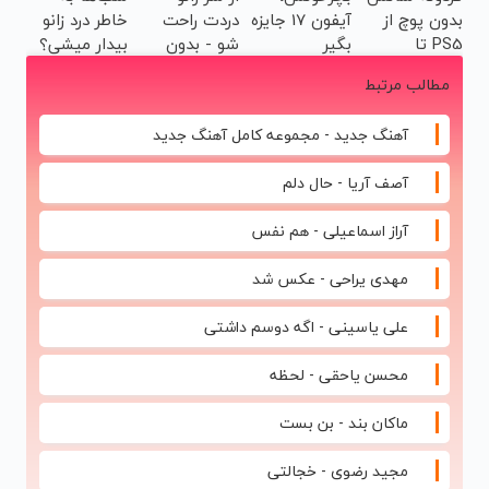
بدون پوچ از
آیفون 17 جایزه
دردت راحت
خاطر درد زانو
ثبت‌‌نام رایگان
PS5 تا
بگیر
شو - بدون
بیدار میشی؟
آیفون17 و
قرص و عمل
(◂پرسش‌نامه)
مطالب مرتبط
بیت کوین 🔥
آهنگ جدید - مجموعه کامل آهنگ جدید
آصف آریا - حال دلم
آراز اسماعیلی - هم نفس
مهدی یراحی - عکس شد
علی یاسینی - اگه‌ دوسم داشتی
محسن یاحقی - لحظه
ماکان بند - بن بست
مجید رضوی - خجالتی