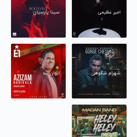
امیر عظیمی
سینا پارسیان
شهرام شکوهی
ایوان بند
ماکان بند