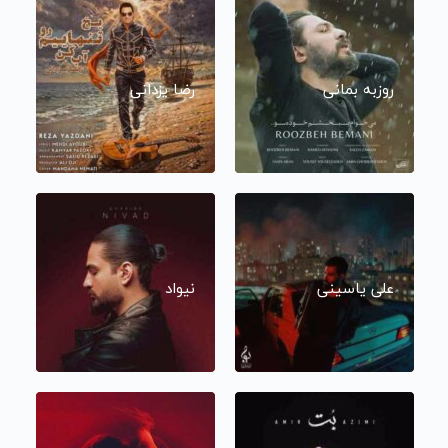
روزبه بمانی
رضا یزدانی
علی یاسینی
نیواد