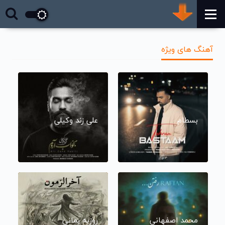
آهنگ های ویژه
بسطام
علی زند وکیلی
محمد اصفهانی
روزبه بمانی