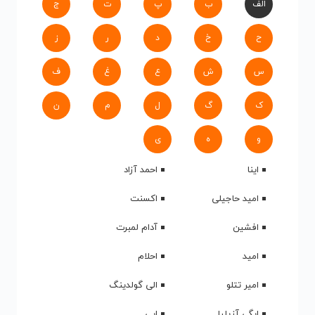
الف
ب
پ
ت
ج
ح
خ
د
ر
ز
س
ش
ع
غ
ف
ک
گ
ل
م
ن
و
ه
ی
اینا
احمد آزاد
امید حاجیلی
اکسنت
افشین
آدام لمبرت
امید
احلام
امیر تتلو
الی گولدینگ
ایگی آزیلیا
ابی