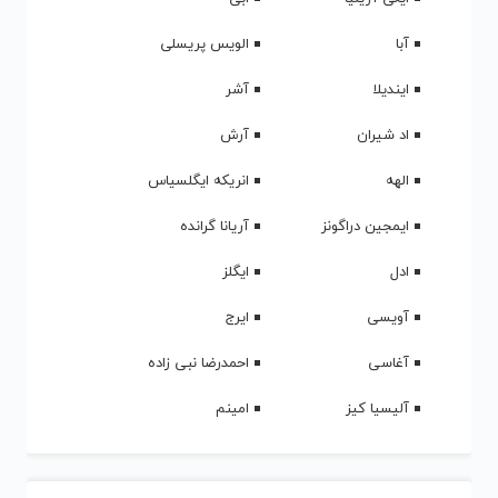
آبا
الویس پریسلی
ایندیلا
آشر
اد شیران
آرش
الهه
انریکه ایگلسیاس
ایمجین دراگونز
آریانا گرانده
ادل
ایگلز
آویسی
ایرج
آغاسی
احمدرضا نبی زاده
آلیسیا کیز
امینم