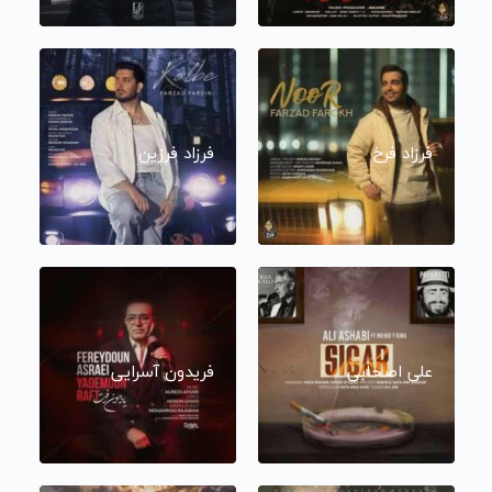
فرزاد فرخ
فرزاد فرزین
علی اصحابی
فریدون آسرایی