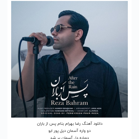
دانلود آهنگ رضا بهرام بنام پس از باران
دو واره آﺳﻤﺎن دﻳﻞ ﭘﻮر اﺑﻮ
دوﺑﺎره دل آﺳﻤﺎن ﭘﺮ ﺷﺪ