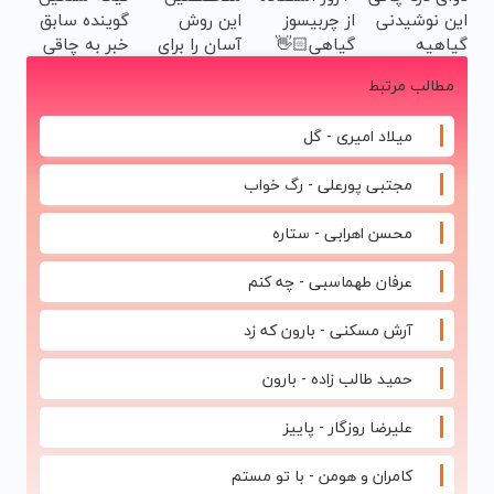
این نوشیدنی
از چربیسوز
این روش
گوینده سابق
قیمت قدیم
فقط امروز)
گیاهیه
گیاهی👋🏻
آسان را برای
خبر به چاقی
خدافظی
لاغری شکم و
این خانم در
مطالب مرتبط
همیشگی با
پهلو معرفی
برنامه زنده😳
چاقی!خرید با
کردند
ببین چیشد
میلاد امیری - گل
تخفیف
مجتبی پورعلی - رگ خواب
محسن اهرابی - ستاره
عرفان طهماسبی - چه کنم
آرش مسکنی - بارون که زد
حمید طالب زاده - بارون
علیرضا روزگار - پاییز
کامران و هومن - با تو مستم