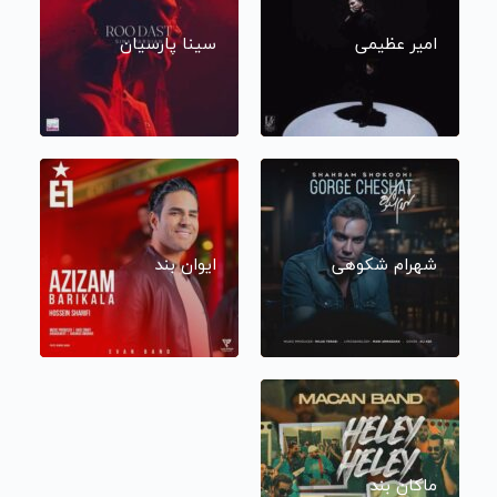
امیر عظیمی
سینا پارسیان
شهرام شکوهی
ایوان بند
ماکان بند