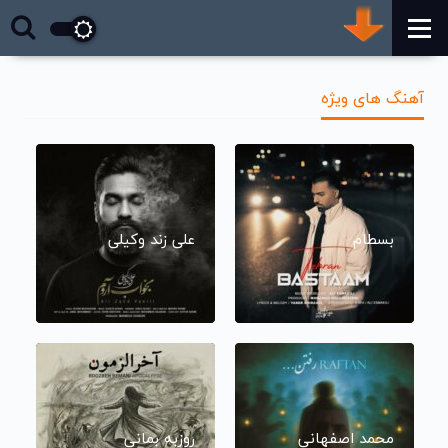
آهنگ های ویژه
بسطام
علی زند وکیلی
محمد اصفهانی
روزبه بمانی