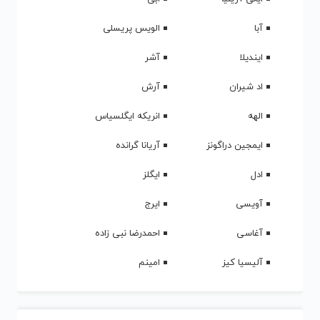
آبا
الویس پریسلی
ایندیلا
آشر
اد شیران
آرش
الهه
انریکه ایگلسیاس
ایمجین دراگونز
آریانا گرانده
ادل
ایگلز
آویسی
ایرج
آغاسی
احمدرضا نبی زاده
آلیسیا کیز
امینم