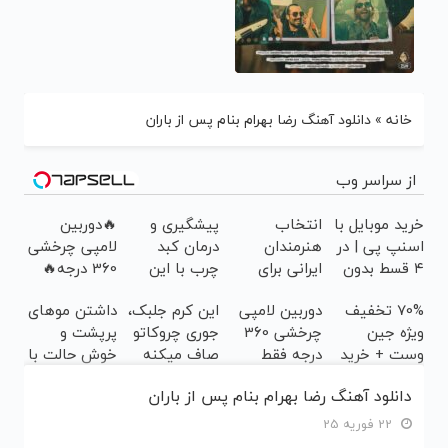
خانه
»
دانلود آهنگ رضا بهرام بنام پس از باران
از سراسر وب
خرید موبایل با
انتخاب
پیشگیری و
🔥دوربین
اسنپ پی | در
هنرمندان
درمان کبد
لامپی چرخشی
۴ قسط بدون
ایرانی برای
چرب با این
360 درجه🔥
سود و کارمزد!
جوانی پوست!
نوشیدنی
پرداخت درب
70% تخفیف
دوربین لامپی
این کرم جلبک،
داشتن موهای
خرید با
گیاهی
منزل + گارانتی
ویژه جین
چرخشی 360
جوری چروکاتو
پرپشت و
تخفیف ویژه
تعویض
وست + خرید
درجه فقط
صاف میکنه
خوش حالت با
در4 قسطه
امروز حراج شد
که انگار
جلبک
دانلود آهنگ رضا بهرام بنام پس از باران
🔥 پرداخت
بوتاکس کردی!
اسپیرولینا
درب منزل
(تخفیف ویژه)
22 فوریه 25