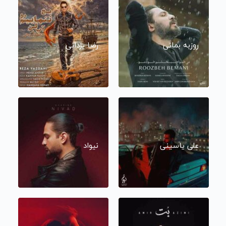
روزبه بمانی
رضا یزدانی
علی یاسینی
نیواد