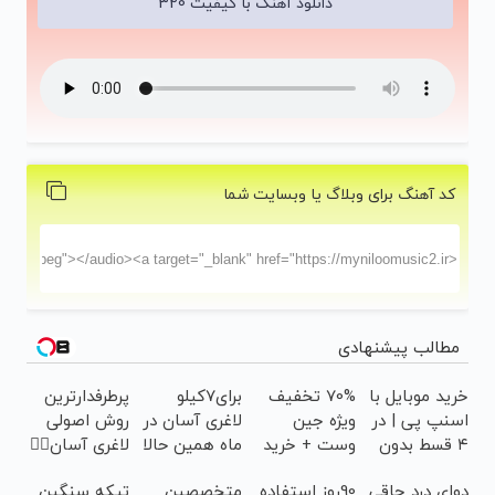
دانلود آهنگ با کیفیت 320
کد آهنگ برای وبلاگ یا وبسایت شما
مطالب پیشنهادی
خرید موبایل با
70% تخفیف
برای7کیلو
پرطرفدارترین
اسنپ پی | در
ویژه جین
لاغری آسان در
روش اصولی
۴ قسط بدون
وست + خرید
ماه همین حالا
لاغری آسان👈🏻
سود و کارمزد!
در4 قسطه
اقدام کن!
چربیسوز
دوای درد چاقی
90روز استفاده
متخصصین
تیکه سنگین
سفارش با
گیاهی(تخفیف