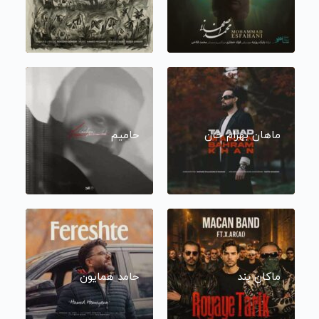
ماهان بهرام خان
حامیم
ماکان بند
حامد همایون