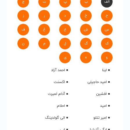
الف
ب
پ
ت
ج
ح
خ
د
ر
ز
س
ش
ع
غ
ف
ک
گ
ل
م
ن
و
ه
ی
اینا
احمد آزاد
امید حاجیلی
اکسنت
افشین
آدام لمبرت
امید
احلام
امیر تتلو
الی گولدینگ
ایگی آزیلیا
ابی