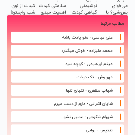
می‌خوای
نوشیدنی
سلامتی کبدت
کبدت از نون
بخری
بفروشی؟ با
گیاهی کبدت
اهمیت میدی
شب واجبتره!
خودرو۴۵
همیشه
این دمنوش رو
مطالب مرتبط
یک‌روزه
پرقدرته55%تخفیف
استفاده کن
بفروشش
علی عباسی - منو یادت باشه
محمد علیزاده - خوش میگذره
میثم ابراهیمی - کوچه سرد
مهرنوش - تک درخت
شهاب مظفری - تنهای تنها
شایان اشراقی - دارم از دست میرم
شهرام شکوهی - عصبی نشو
تندیس - روانی