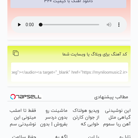
دانلود آهنگ با کیفیت 320
کد آهنگ برای وبلاگ یا وبسایت شما
مطالب پیشنهادی
این نوشیدنی
ویدیو هولناک
ماشینت رو
فقط تا امشب
گیاهی مثل
از جوان کارتن
بدون دردسر
میتونی این
آهن ربا سموم
خوابی که
بفروش | بدون
نوشیدنی سم
کبدتان را نابود
میلیاردر شد.
کمسیون 😍
زدای کبد رو با
تارا رو
با این
اگه به
حفظ سلامت
می کند
آموزش رایگان
55% تخفیف