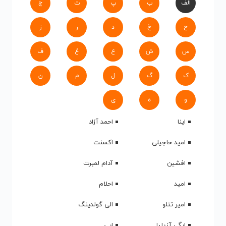
الف
ب
پ
ت
ج
ح
خ
د
ر
ز
س
ش
ع
غ
ف
ک
گ
ل
م
ن
و
ه
ی
اینا
احمد آزاد
امید حاجیلی
اکسنت
افشین
آدام لمبرت
امید
احلام
امیر تتلو
الی گولدینگ
ایگی آزیلیا
ابی