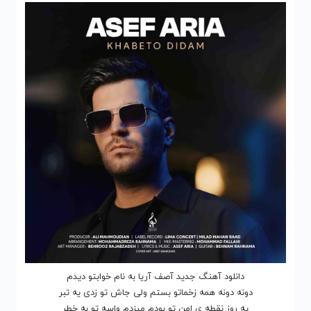
دانلود آهنگ جدید آصف آریا به نام خوابتو دیدم
دونه دونه همه زخماتو بستم ولی جاش تو زدی یه تبر
یه روز نقطه ی امن تو بودم میزدم واسه تو به خطر