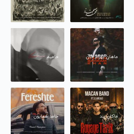
ماهان بهرام خان
حامیم
ماکان بند
حامد همایون