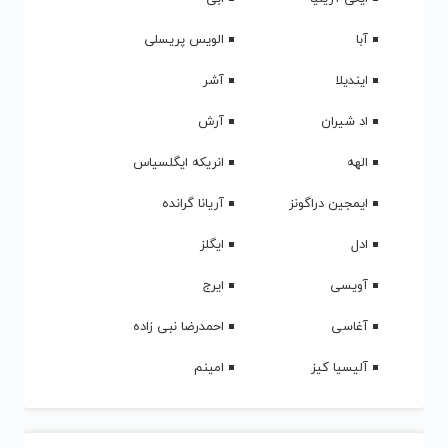
آبا
الویس پریسلی
ایندیلا
آشر
اد شیران
آرش
الهه
انریکه ایگلسیاس
ایمجین دراگونز
آریانا گرانده
ادل
ایگلز
آویسی
ایرج
آغاسی
احمدرضا نبی زاده
آلیسیا کیز
امینم