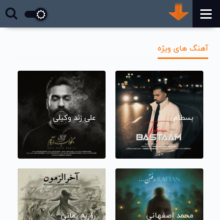
آهنگ های ویژه
بسطام
علی زند وکیلی
محمد اصفهانی
روزبه بمانی