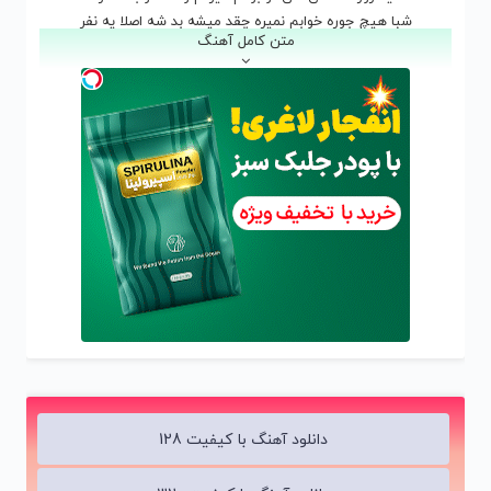
شبا هیچ جوره خوابم نمیره چقد میشه بد شه اصلا یه نفر
متن کامل آهنگ
ولی چون همیشه عاشق کوره بدیات نیومد اصلا به نظر
خوابتو دیدم یخ زد تنم پاره ی تنم شو دردسرم
اونکه با نامردی برده تویی اونیکه مردونه باخته منم
هر جا که میشینم حرف تو میزنم تو رفتی و رفته روح از تنم
آخه بچه تو با کی میجنگی ببین اونیکه خوب تو میخواست منم
تویی اونی که این همه بد کرد حالا من شدم آدم بده
واسه خوبیه بیش از حد منه من اگه الان حالم بده
تویی اونی که این همه بد کرد حالا من شدم آدم بده
واسه خوبیه بیش از حد منه من اگه الان حالم بده
دور تو هم یه روز خالی میشه همه روزا واست تکراری میشه
میری دنبال یکی مثه ولی هیشکی برای تو من نمیشه
بهم زنگ میزنی توی جمع ولی بدجوری افتادی از چشم من
دانلود آهنگ با کیفیت 128