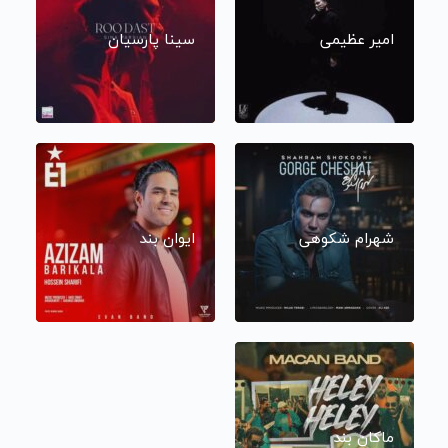
امیر عظیمی
سینا پارسیان
شهرام شکوهی
ایوان بند
ماکان بند