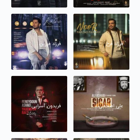
فرزاد فرخ
فرزاد فرزین
علی اصحابی
فریدون آسرایی