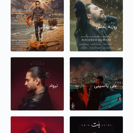
روزبه بمانی
رضا یزدانی
علی یاسینی
نیواد