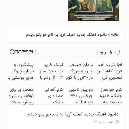
خانه
»
دانلود آهنگ جدید آصف آریا به نام خوابتو دیدم
از سراسر وب
افزایش درآمـد
درمان طبیعی
لینک خرید
پیشگیری و
فروشگاهت رو
چین و چروک
بمب جوانساز
درمان چروک
تضمین کن
در 30روز با کرم
2026! اونم با
های پوستی با
جوانساز
تخفیف ویژه
این روش امن
کرم جوانساز
دوربین لامپی
کرم آلمانی
معجزه‌ای برای
آلمانی(45%تخفیف)
جلبک، هدیه
چرخشی 360
عصاره ی
توقف ریزش و
طبیعت به
درجه فقط
جلبک
رویش مجدد
شما(خرید با
امروز حراج شد
اسپیرولینا
موهای سالم
دانلود آهنگ جدید آصف آریا به نام خوابتو دیدم
تخفیف ویژه)
🔥 پرداخت
معروف به
با تخفیف ویژه
درب منزل
اکسیر جوانی!!
02 جولای 24