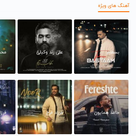
آهنگ های ویژه
بسطام
علی زند وکیلی
محم
حامد همایون
فرزاد فرخ
فرزا