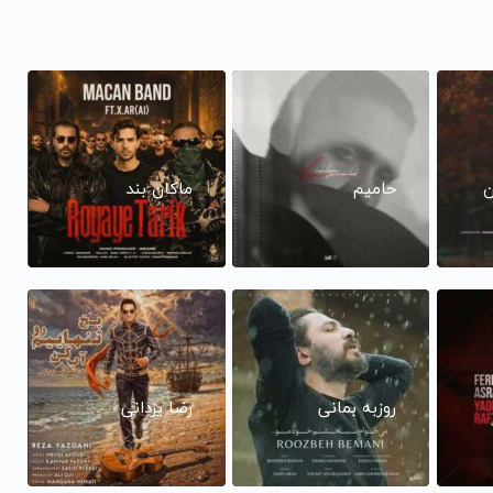
ن
حامیم
ماکان بند
روزبه بمانی
رضا یزدانی