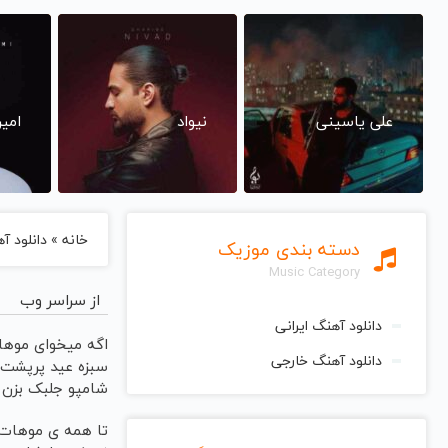
علی یاسینی
نیواد
امی
خانه
»
دانلود آ
دسته بندی موزیک
Music Category
از سراسر وب
دانلود آهنگ ایرانی
اگه میخوای موه
دانلود آهنگ خارجی
سبزه عید پرپشت
شامپو جلبک بزن
تا همه ی موهات