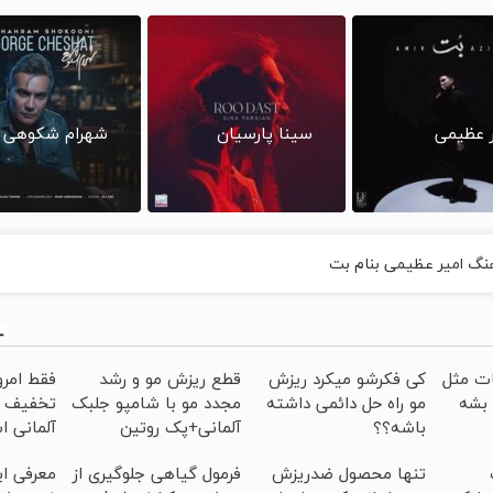
ر عظیمی
سینا پارسیان
شهرام شکوهی
هنگ امیر عظیمی بنام بت
ات مثل
کی فکرشو میکرد ریزش
قطع ریزش مو و رشد
فقط امرو
 بشه
مو راه حل دائمی داشته
مجدد مو با شامپو جلبک
تخفیف و
باشه؟؟
آلمانی+پک روتین
آلمانی ا
پوستی(هدیه)
تنها محصول ضدریزش
فرمول گیاهی جلوگیری از
معرفی ا