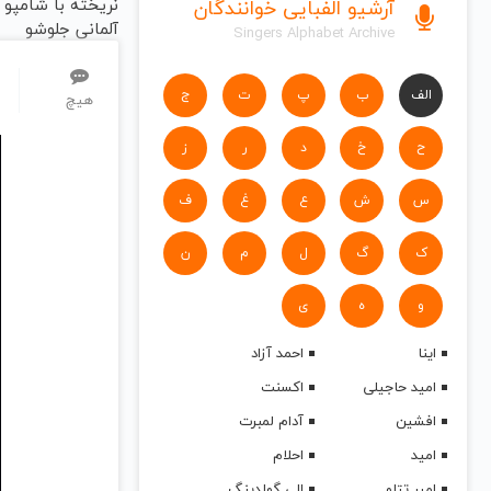
نریخته با شامپو
آرشیو الفبایی خوانندگان
آلمانی جلوشو
Singers Alphabet Archive
بگیر45%تخفیف
الف
ب
پ
ت
ج
هیچ
ح
خ
د
ر
ز
س
ش
ع
غ
ف
ک
گ
ل
م
ن
و
ه
ی
اینا
احمد آزاد
امید حاجیلی
اکسنت
افشین
آدام لمبرت
امید
احلام
امیر تتلو
الی گولدینگ