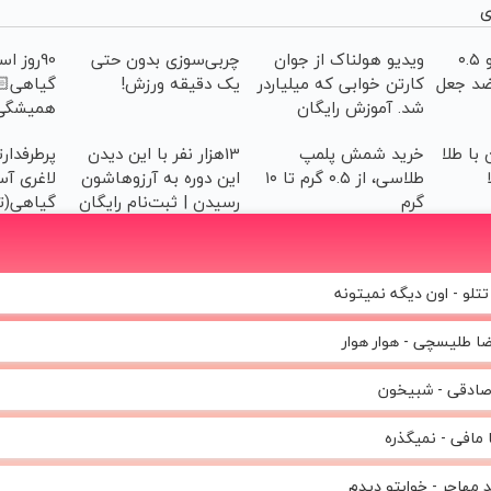
م
چربیسوز
چربی‌سوزی بدون حتی
ویدیو هولناک از جوان
خرید شمش زیوتو ۰.۵
خدافظی
یک دقیقه ورزش!
کارتن خوابی که میلیاردر
گرمی عیار ۹۹۵ | 
قی!خرید
شد. آموزش رایگان
ا تخفیف
وش اصولی
13هزار نفر با این دیدن
خرید شمش پلمپ
سرمایه
چربیسوز
این دوره به آرزوهاشون
طلاسی، از ۰.۵ گرم تا ۱۰
فیف فقط
رسیدن | ثبت‌‌نام رایگان
گرم
امروز)
امیر تتلو - اون دیگه نم
علیرضا طلیسچی - هوار 
رضا صادقی - شب
سینا مافی - نمی
حمید مهاجر - خوابتو 