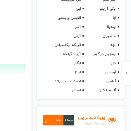
ایگی آزیلیا
ابی
آبا
الویس پریسلی
ایندیلا
آشر
اد شیران
آرش
الهه
انریکه ایگلسیاس
ایمجین دراگونز
آریانا گرانده
ادل
ایگلز
آویسی
ایرج
آغاسی
احمدرضا نبی زاده
آلیسیا کیز
امینم
پربازدیدترین
هفته
ماه
سال
Most Visited