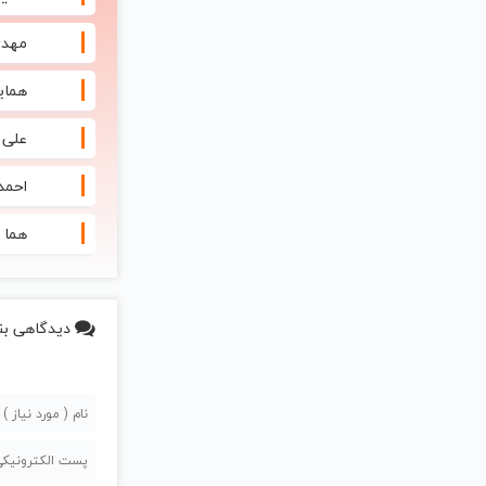
مهدی
همای
علی 
احمد 
هما 
دیدگاهی بن