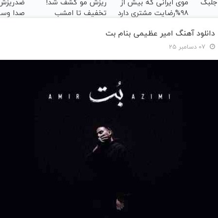
 جلبک
موی ایرانی که بیش از
ریزش مو کشف شد!
ضدریزش 
98%رضایت مشتری دارد
تخفیف تا امشب
صدا وسی
دانلود آهنگ امیر عظیمی بنام بت
07 دسامبر 25