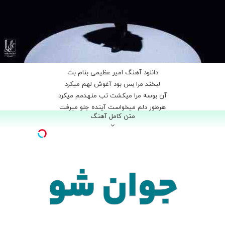
دانلود آهنگ امیر عظیمی بنام بت
ﻟﺒﺨﻨﺪ ﻣﺮا ﺑﺲ ﺑﻮد آﻏﻮش ﻟﻬﻢ ﻣﻴﻜﺮد
آن ﺑﻮﺳﻪ ﻣﺮا ﻣﻴﻜﺸﺖ ﺗﺐ ﻣﻨﻬﺪﻣﻢ ﻣﻴﻜﺮد
ﻫﺮﻃﻮر دﻟﻢ ﻣﻴﺨﻮاﺳﺖ آﻳﻨﺪه ﺟﻠﻮ ﻣﻴﺮﻓﺖ
متن کامل آهنگ
ﻫﺮ ﺷﻌﺒﺪه ای دﺳﺘﺶ رو ﻣﻴﺸﺪو ﻟﻮ ﻣﻴﺮﻓﺖ
از ﺑﺮف ﮔﺮﻳﺰاﻧﻢ ﺗﻦ ﺳﻮﺧﺘﻪ در آﺗﺶ
در ﻗﻠﺐ زﻣﺴﺘﺎﻧﻢ ﺗﻦ ﺳﻮز ﺗﺮ از آﺗﺶ
ﻳﮏ ﻫﺴﺘﻰ ﺳﺮ دﺳﺘﻰ در ﺑﻮدو ﻋﺪم ﺑﻮدم
ﮔﻮر ﭘﺪر دﻧﻴﺎ ﻣﺸﻐﻮل ﺧﻮدم ﺑﻮدم
ﻳﺎ ﻛﻨﺞ ﻗﻔﺲ ﻳﺎ ﻣﺮگ اﻳﻦ ﺑﺨﺖ ﻛﺒﻮﺗﺮ ﻫﺎﺳﺖ
دﻧﻴﺎ ﭘﻞ ﺑﺎرﻳﻜﻰ ﺑﻴﻦ ﺑﺪ و ﺑﺪﺗﺮﻫﺎﺳﺖ
ای ﺑﺮ ﭘﺪرت دﻧﻴﺎ آن ﺑﺎغ ﺟﻮاﻧﻢ ﻛﻮ
درﻳﺎﭼﻪ آراﻣﻢ ﻛﻮه ﻫﻴﺠﺎﻧﻢ ﻛﻮ
در ﺧﻮاب ﺧﻮﺷﺖ ﻫﺮﺷﺐ ﻋﻔﺮﻳﺖ ﺑﺰرگ آﻳﺪ