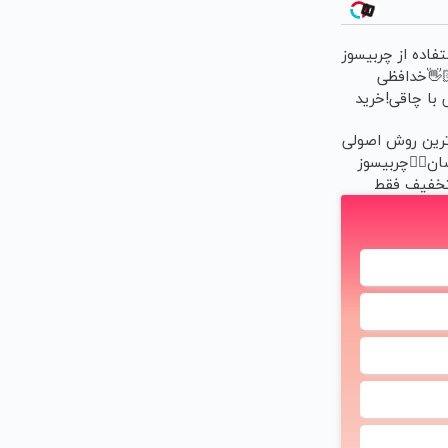
90روز استفاده از 
گیاهی👋
همیشگی با چا
ب
پرطرفدارترین ر
لاغری آسان👈
گیاهی(تخ