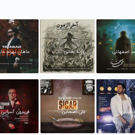
د اصفهانی
روزبه بمانی
ماهان بهرام خا
د فرزین
علی اصحابی
فریدون آسرایی