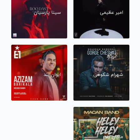
امیر عظیمی
سینا پارسیان
شهرام شکوهی
ایوان بند
ماکان بند