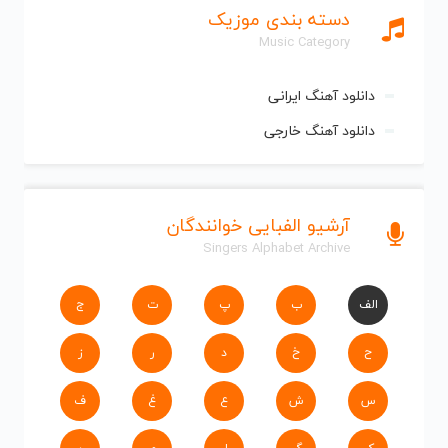
دسته بندی موزیک
Music Category
دانلود آهنگ ایرانی
دانلود آهنگ خارجی
آرشیو الفبایی خوانندگان
Singers Alphabet Archive
الف
ب
پ
ت
ج
ح
خ
د
ر
ز
س
ش
ع
غ
ف