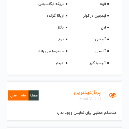
الهه
انریکه ایگلسیاس
ایمجین دراگونز
آریانا گرانده
ادل
ایگلز
آویسی
ایرج
آغاسی
احمدرضا نبی زاده
آلیسیا کیز
امینم
پربازدیدترین
هفته
ماه
سال
Most Visited
متاسفم مطلبی برای نمایش وجود ندارد