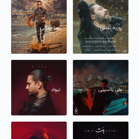
روزبه بمانی
رضا یزدانی
علی یاسینی
نیواد