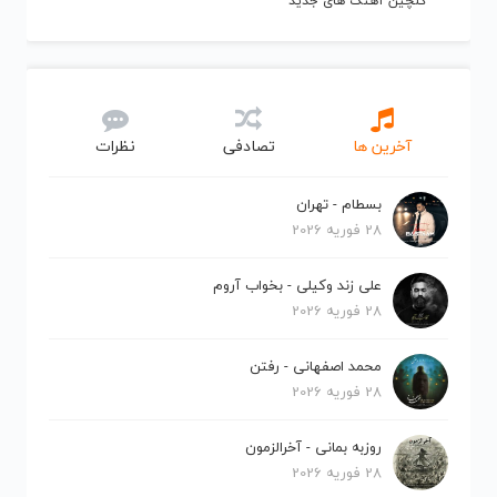
گلچین آهنگ های جدید
آخرین ها
تصادفی
نظرات
بسطام - تهران
28 فوریه 2026
علی زند وکیلی - بخواب آروم
28 فوریه 2026
محمد اصفهانی - رفتن
28 فوریه 2026
روزبه بمانی - آخرالزمون
28 فوریه 2026