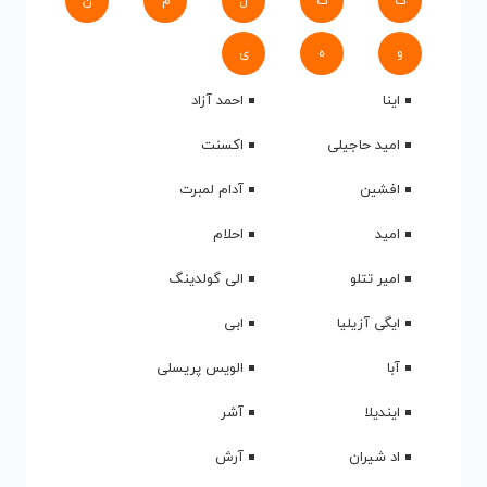
ک
گ
ل
م
ن
و
ه
ی
اینا
احمد آزاد
امید حاجیلی
اکسنت
افشین
آدام لمبرت
امید
احلام
امیر تتلو
الی گولدینگ
ایگی آزیلیا
ابی
آبا
الویس پریسلی
ایندیلا
آشر
اد شیران
آرش