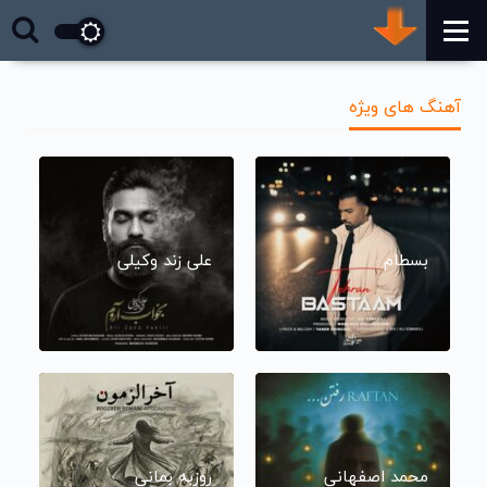
آهنگ های ویژه
بسطام
علی زند وکیلی
محمد اصفهانی
روزبه بمانی