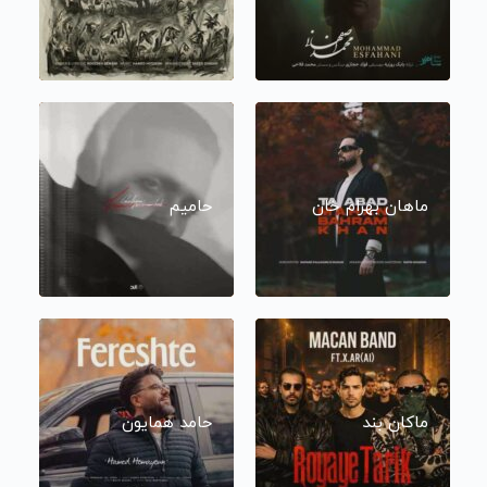
ماهان بهرام خان
حامیم
ماکان بند
حامد همایون