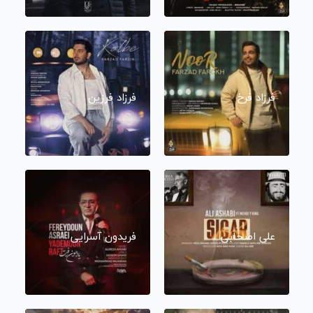
فرزاد فرخ
فرزاد فرزین
علی اصحابی
فریدون آسرایی