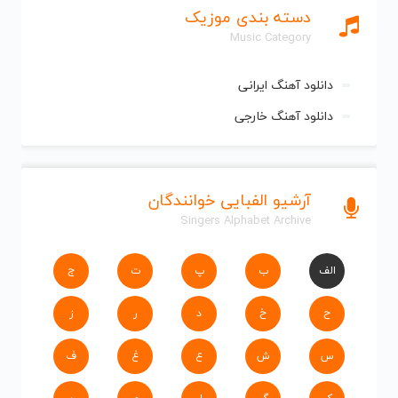
دسته بندی موزیک
Music Category
دانلود آهنگ ایرانی
دانلود آهنگ خارجی
آرشیو الفبایی خوانندگان
Singers Alphabet Archive
الف
ب
پ
ت
ج
ح
خ
د
ر
ز
س
ش
ع
غ
ف