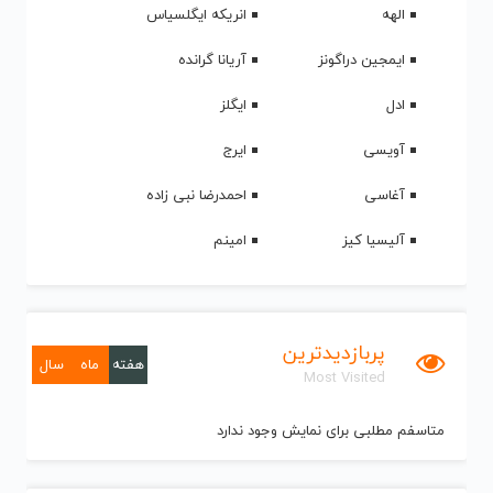
الهه
انریکه ایگلسیاس
ایمجین دراگونز
آریانا گرانده
ادل
ایگلز
آویسی
ایرج
آغاسی
احمدرضا نبی زاده
آلیسیا کیز
امینم
پربازدیدترین
هفته
ماه
سال
Most Visited
متاسفم مطلبی برای نمایش وجود ندارد