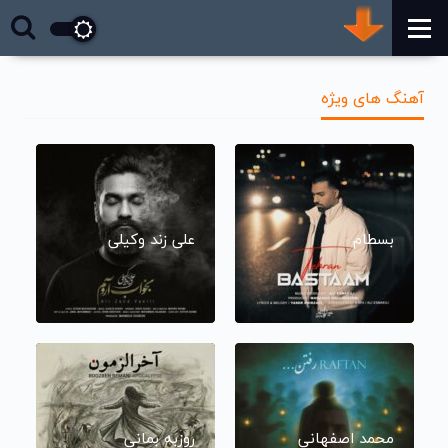
آهنگ های ویژه
بسطام
علی زند وکیلی
محمد اصفهانی
روزبه بمانی