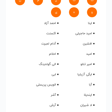
ک
گ
ل
م
ن
و
ه
ی
اینا
احمد آزاد
امید حاجیلی
اکسنت
افشین
آدام لمبرت
امید
احلام
امیر تتلو
الی گولدینگ
ایگی آزیلیا
ابی
آبا
الویس پریسلی
ایندیلا
آشر
اد شیران
آرش