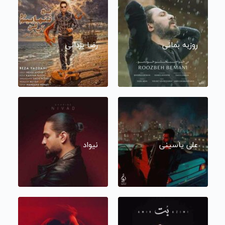
روزبه بمانی
رضا یزدانی
علی یاسینی
نیواد