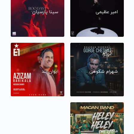
امیر عظیمی
سینا پارسیان
شهرام شکوهی
ایوان بند
ماکان بند