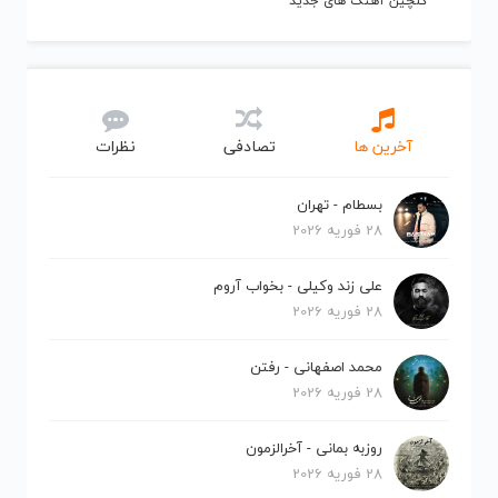
گلچین آهنگ های جدید
آخرین ها
تصادفی
نظرات
بسطام - تهران
28 فوریه 2026
علی زند وکیلی - بخواب آروم
28 فوریه 2026
محمد اصفهانی - رفتن
28 فوریه 2026
روزبه بمانی - آخرالزمون
28 فوریه 2026