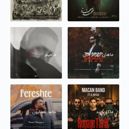
ماهان بهرام خان
حامیم
ماکان بند
حامد همایون