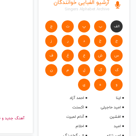
آرشیو الفبایی خوانندگان
Singers Alphabet Archive
الف
ب
پ
ت
ج
ح
خ
د
ر
ز
س
ش
ع
غ
ف
ک
گ
ل
م
ن
و
ه
ی
اینا
احمد آزاد
امید حاجیلی
اکسنت
افشین
آدام لمبرت
آهنگ جدید
امید
احلام
امیر تتلو
الی گولدینگ