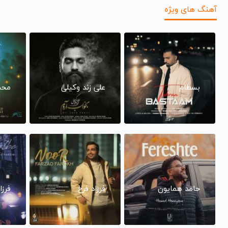
آهنگ های ویژه
بسطام
علی زند وکیلی
محم
حامد همایون
فرزاد فرخ
فرزا