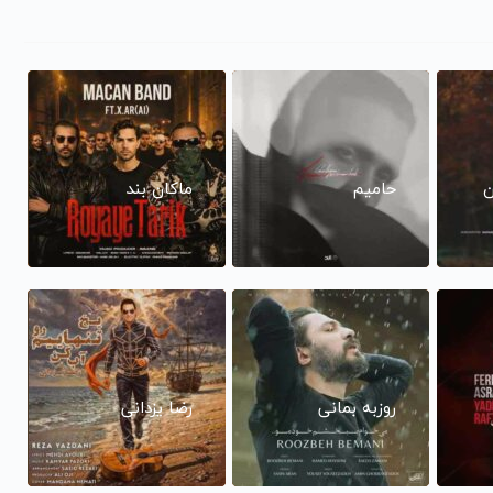
ن
حامیم
ماکان بند
روزبه بمانی
رضا یزدانی