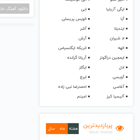
دانلود آهنگ خا
ایگی آزیلیا
ابی
آبا
الویس پریسلی
ایندیلا
آشر
اد شیران
آرش
الهه
انریکه ایگلسیاس
ایمجین دراگونز
آریانا گرانده
ادل
ایگلز
آویسی
ایرج
آغاسی
احمدرضا نبی زاده
آلیسیا کیز
امینم
پربازدیدترین
هفته
ماه
سال
Most Visited