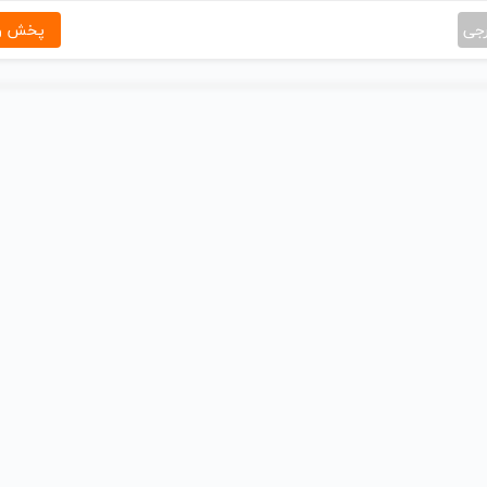
رجی
پخش و 