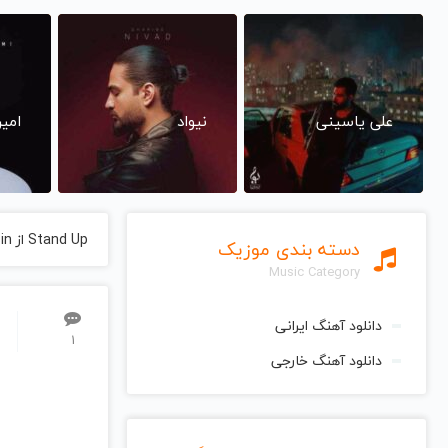
علی یاسینی
نیواد
امی
Stand Up از Dave Grusin دیو گروسین
دسته بندی موزیک
Music Category
دانلود آهنگ ایرانی
1
دانلود آهنگ خارجی