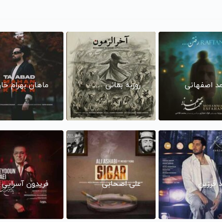
د اصفهانی
روزبه بمانی
ماهان بهرام خا
د فرزین
علی اصحابی
فریدون آسرایی