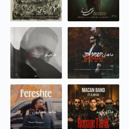
ماهان بهرام خان
حامیم
ماکان بند
حامد همایون