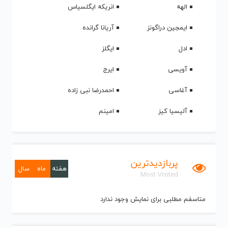
الهه
انریکه ایگلسیاس
ایمجین دراگونز
آریانا گرانده
ادل
ایگلز
آویسی
ایرج
آغاسی
احمدرضا نبی زاده
آلیسیا کیز
امینم
پربازدیدترین
هفته
ماه
سال
Most Visited
متاسفم مطلبی برای نمایش وجود ندارد