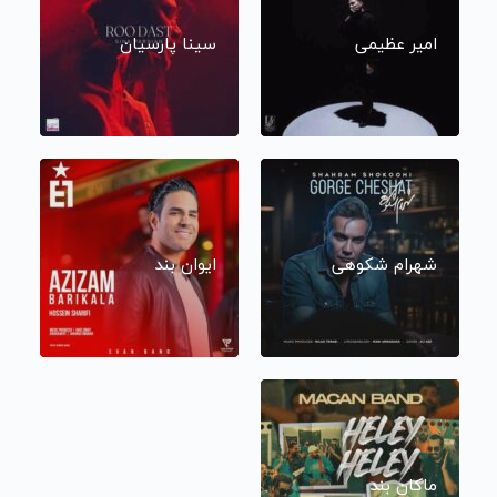
امیر عظیمی
سینا پارسیان
شهرام شکوهی
ایوان بند
ماکان بند