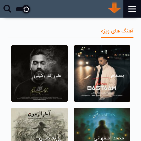
آهنگ های ویژه
بسطام
علی زند وکیلی
محمد اصفهانی
روزبه بمانی