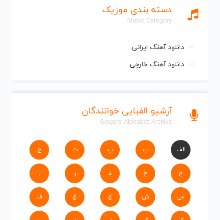
دسته بندی موزیک
Music Category
دانلود آهنگ ایرانی
دانلود آهنگ خارجی
آرشیو الفبایی خوانندگان
Singers Alphabet Archive
الف
ب
پ
ت
ج
ح
خ
د
ر
ز
س
ش
ع
غ
ف