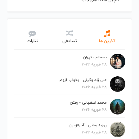
گلچین آهنگ های جدید
آخرین ها
تصادفی
نظرات
بسطام - تهران
28 فوریه 2026
علی زند وکیلی - بخواب آروم
28 فوریه 2026
محمد اصفهانی - رفتن
28 فوریه 2026
روزبه بمانی - آخرالزمون
28 فوریه 2026