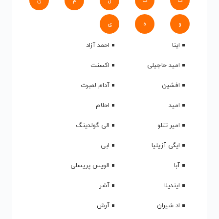
ک
گ
ل
م
ن
و
ه
ی
اینا
احمد آزاد
امید حاجیلی
اکسنت
افشین
آدام لمبرت
امید
احلام
امیر تتلو
الی گولدینگ
ایگی آزیلیا
ابی
آبا
الویس پریسلی
ایندیلا
آشر
اد شیران
آرش