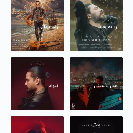
روزبه بمانی
رضا یزدانی
علی یاسینی
نیواد