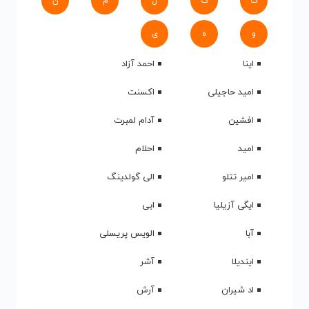
ک
گ
ل
م
ن
و
ه
ی
اینا
احمد آزاد
امید حاجیلی
اکسنت
افشین
آدام لمبرت
امید
احلام
امیر تتلو
الی گولدینگ
ایگی آزیلیا
ابی
آبا
الویس پریسلی
ایندیلا
آشر
اد شیران
آرش