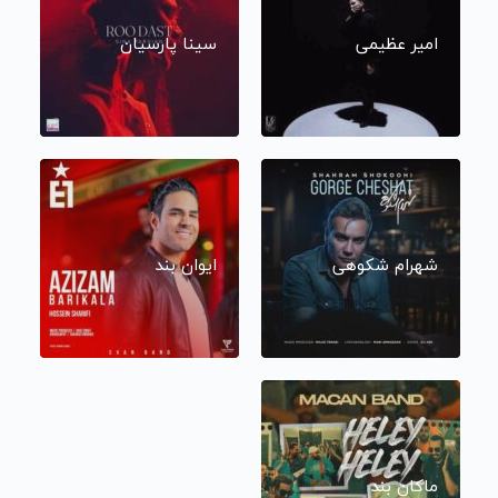
امیر عظیمی
سینا پارسیان
شهرام شکوهی
ایوان بند
ماکان بند