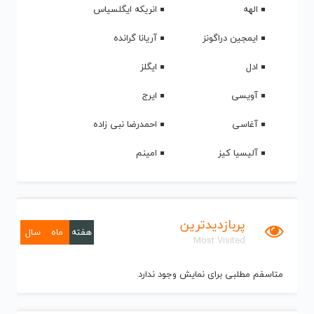
الهه
انریکه ایگلسیاس
ایمجین دراگونز
آریانا گرانده
ادل
ایگلز
آویسی
ایرج
آغاسی
احمدرضا نبی زاده
آلیسیا کیز
امینم
پربازدیدترین
هفته
ماه
سال
Most Visited
متاسفم مطلبی برای نمایش وجود ندارد