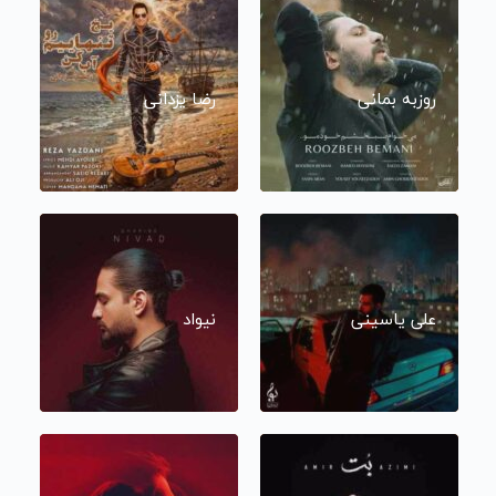
روزبه بمانی
رضا یزدانی
علی یاسینی
نیواد