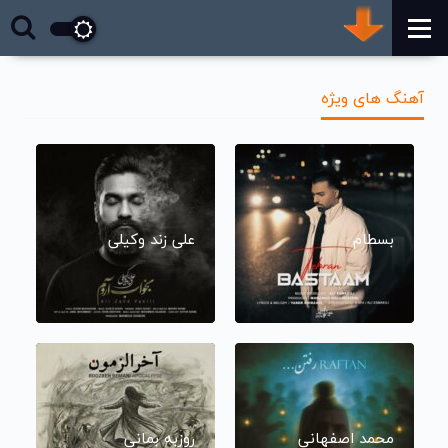
آهنگ های ویژه
بسطام
علی زند وکیلی
محمد اصفهانی
روزبه بمانی