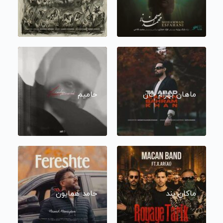
ماهان بهرام خان
حامیم
ماکان بند
حامد همایون