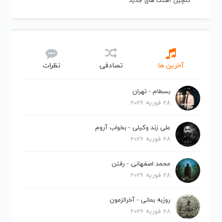
گلچین آهنگ های جدید
آخرین ها
تصادفی
نظرات
بسطام - تهران
28 فوریه 2026
علی زند وکیلی - بخواب آروم
28 فوریه 2026
محمد اصفهانی - رفتن
28 فوریه 2026
روزبه بمانی - آخرالزمون
28 فوریه 2026