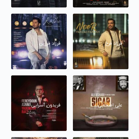
فرزاد فرخ
فرزاد فرزین
علی اصحابی
فریدون آسرایی