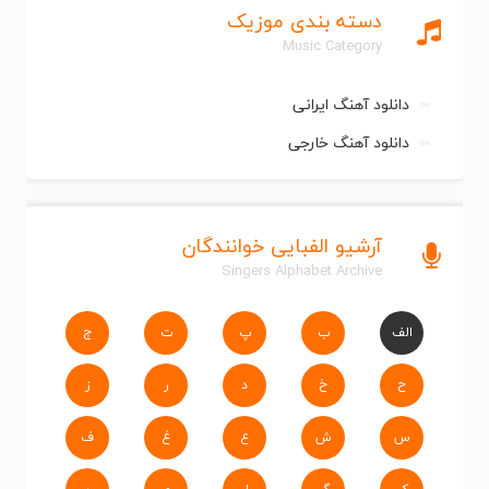
دسته بندی موزیک
Music Category
دانلود آهنگ ایرانی
دانلود آهنگ خارجی
آرشیو الفبایی خوانندگان
Singers Alphabet Archive
الف
ب
پ
ت
ج
ح
خ
د
ر
ز
س
ش
ع
غ
ف