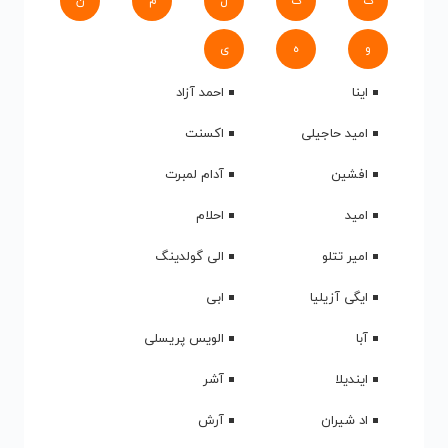
ک
گ
ل
م
ن
و
ه
ی
اینا
احمد آزاد
امید حاجیلی
اکسنت
افشین
آدام لمبرت
امید
احلام
امیر تتلو
الی گولدینگ
ایگی آزیلیا
ابی
آبا
الویس پریسلی
ایندیلا
آشر
اد شیران
آرش