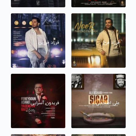
فرزاد فرخ
فرزاد فرزین
علی اصحابی
فریدون آسرایی