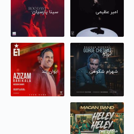
امیر عظیمی
سینا پارسیان
شهرام شکوهی
ایوان بند
ماکان بند