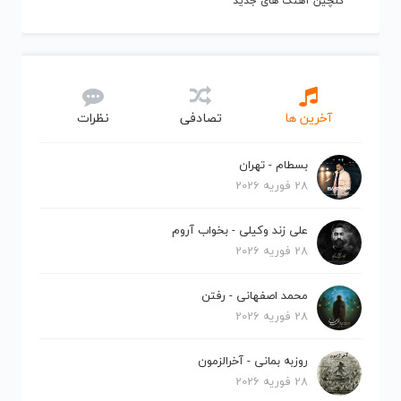
گلچین آهنگ های جدید
آخرین ها
تصادفی
نظرات
بسطام - تهران
28 فوریه 2026
علی زند وکیلی - بخواب آروم
28 فوریه 2026
محمد اصفهانی - رفتن
28 فوریه 2026
روزبه بمانی - آخرالزمون
28 فوریه 2026