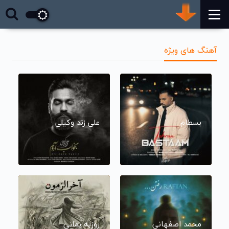
آهنگ های ویژه
بسطام
علی زند وکیلی
محمد اصفهانی
روزبه بمانی