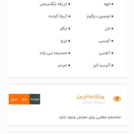
الهه
انریکه ایگلسیاس
ایمجین دراگونز
آریانا گرانده
ادل
ایگلز
آویسی
ایرج
آغاسی
احمدرضا نبی زاده
آلیسیا کیز
امینم
پربازدیدترین
هفته
ماه
سال
Most Visited
متاسفم مطلبی برای نمایش وجود ندارد