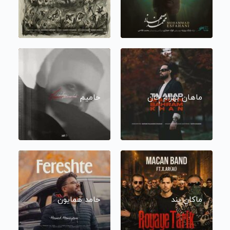
ماهان بهرام خان
حامیم
ماکان بند
حامد همایون