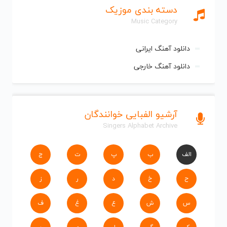
دسته بندی موزیک
Music Category
دانلود آهنگ ایرانی
دانلود آهنگ خارجی
آرشیو الفبایی خوانندگان
Singers Alphabet Archive
الف
ب
پ
ت
ج
ح
خ
د
ر
ز
س
ش
ع
غ
ف