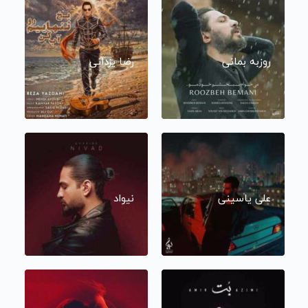
روزبه بمانی
رضا یزدانی
علی یاسینی
نیواد