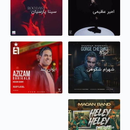
امیر عظیمی
سینا پارسیان
شهرام شکوهی
ایوان بند
ماکان بند