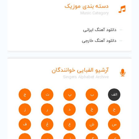
دسته بندی موزیک
Music Category
دانلود آهنگ ایرانی
دانلود آهنگ خارجی
آرشیو الفبایی خوانندگان
Singers Alphabet Archive
الف
ب
پ
ت
ج
ح
خ
د
ر
ز
س
ش
ع
غ
ف