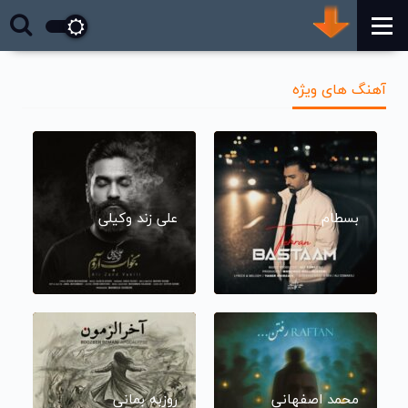
آهنگ های ویژه
بسطام
علی زند وکیلی
محمد اصفهانی
روزبه بمانی