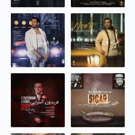
فرزاد فرخ
فرزاد فرزین
علی اصحابی
فریدون آسرایی