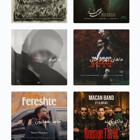
ماهان بهرام خان
حامیم
ماکان بند
حامد همایون