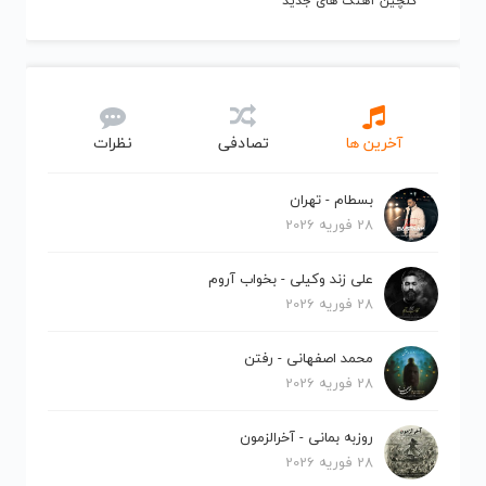
گلچین آهنگ های جدید
آخرین ها
تصادفی
نظرات
بسطام - تهران
28 فوریه 2026
علی زند وکیلی - بخواب آروم
28 فوریه 2026
محمد اصفهانی - رفتن
28 فوریه 2026
روزبه بمانی - آخرالزمون
28 فوریه 2026