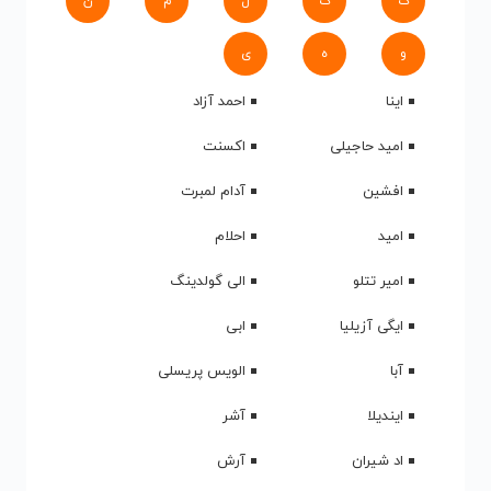
ک
گ
ل
م
ن
و
ه
ی
اینا
احمد آزاد
امید حاجیلی
اکسنت
افشین
آدام لمبرت
امید
احلام
امیر تتلو
الی گولدینگ
ایگی آزیلیا
ابی
آبا
الویس پریسلی
ایندیلا
آشر
اد شیران
آرش