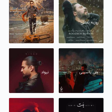
روزبه بمانی
رضا یزدانی
علی یاسینی
نیواد