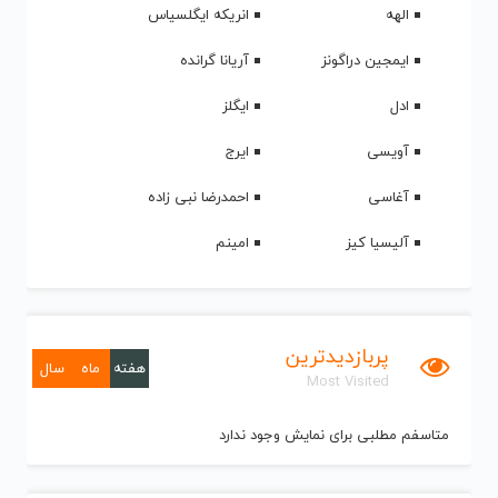
الهه
انریکه ایگلسیاس
ایمجین دراگونز
آریانا گرانده
ادل
ایگلز
آویسی
ایرج
آغاسی
احمدرضا نبی زاده
آلیسیا کیز
امینم
پربازدیدترین
هفته
ماه
سال
Most Visited
متاسفم مطلبی برای نمایش وجود ندارد