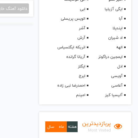
دانلود آهنگ خا
ایگی آزیلیا
ابی
آبا
الویس پریسلی
ایندیلا
آشر
اد شیران
آرش
الهه
انریکه ایگلسیاس
ایمجین دراگونز
آریانا گرانده
ادل
ایگلز
آویسی
ایرج
آغاسی
احمدرضا نبی زاده
آلیسیا کیز
امینم
پربازدیدترین
هفته
ماه
سال
Most Visited