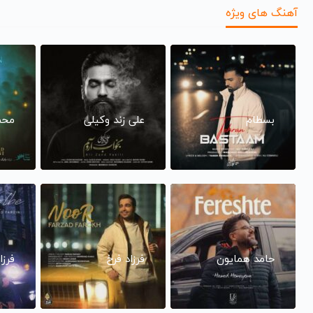
آهنگ های ویژه
بسطام
علی زند وکیلی
محم
حامد همایون
فرزاد فرخ
فرزا