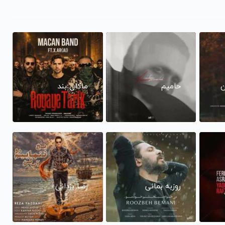
ن
حامیم
ماکان بند
روزبه بمانی
رضا یزدانی