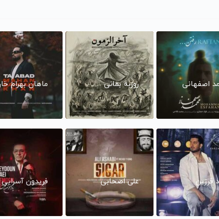
د اصفهانی
روزبه بمانی
ماهان بهرام خا
د فرزین
علی اصحابی
فریدون آسرایی