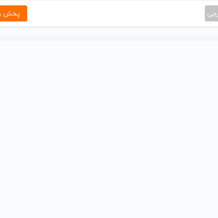
رجی
پخش و 