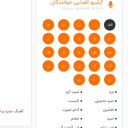
آرشیو الفبایی خوانندگان
Singers Alphabet Archive
الف
ب
پ
ت
ج
ح
خ
د
ر
ز
س
ش
ع
غ
ف
ک
گ
ل
م
ن
و
ه
ی
اینا
احمد آزاد
امید حاجیلی
اکسنت
افشین
آدام لمبرت
آهنگ جدید
امید
احلام
امیر تتلو
الی گولدینگ