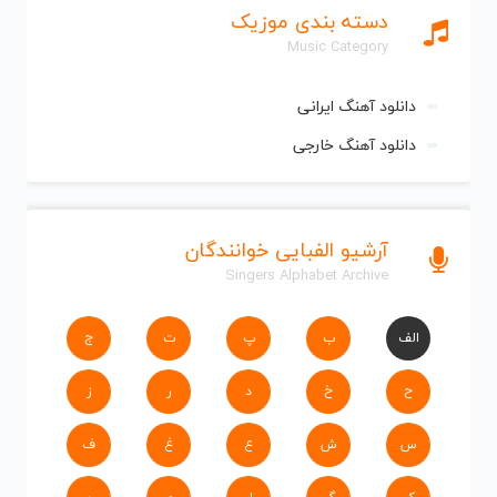
دسته بندی موزیک
Music Category
دانلود آهنگ ایرانی
دانلود آهنگ خارجی
آرشیو الفبایی خوانندگان
Singers Alphabet Archive
الف
ب
پ
ت
ج
ح
خ
د
ر
ز
س
ش
ع
غ
ف