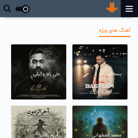
آهنگ های ویژه
بسطام
علی زند وکیلی
محمد اصفهانی
روزبه بمانی