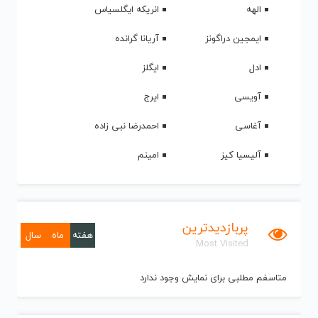
الهه
انریکه ایگلسیاس
ایمجین دراگونز
آریانا گرانده
ادل
ایگلز
آویسی
ایرج
آغاسی
احمدرضا نبی زاده
آلیسیا کیز
امینم
پربازدیدترین
هفته
ماه
سال
Most Visited
متاسفم مطلبی برای نمایش وجود ندارد