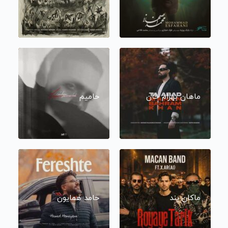
ماهان بهرام خان
حامیم
ماکان بند
حامد همایون