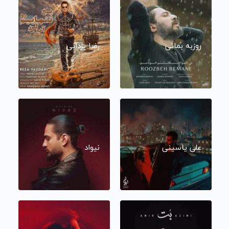
روزبه بمانی
رضا یزدانی
علی یاسینی
نیواد