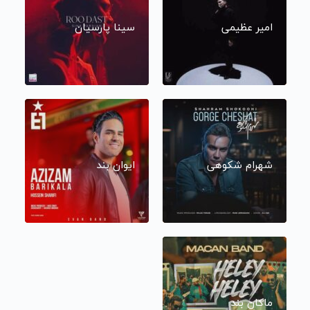
امیر عظیمی
سینا پارسیان
شهرام شکوهی
ایوان بند
ماکان بند