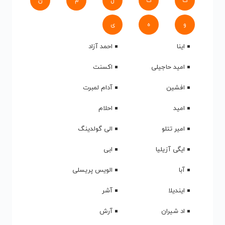
ک
گ
ل
م
ن
و
ه
ی
اینا
احمد آزاد
امید حاجیلی
اکسنت
افشین
آدام لمبرت
امید
احلام
امیر تتلو
الی گولدینگ
ایگی آزیلیا
ابی
آبا
الویس پریسلی
ایندیلا
آشر
اد شیران
آرش