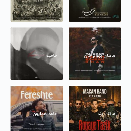
ماهان بهرام خان
حامیم
ماکان بند
حامد همایون