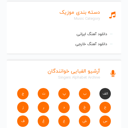
دسته بندی موزیک
Music Category
دانلود آهنگ ایرانی
دانلود آهنگ خارجی
آرشیو الفبایی خوانندگان
Singers Alphabet Archive
الف
ب
پ
ت
ج
ح
خ
د
ر
ز
س
ش
ع
غ
ف