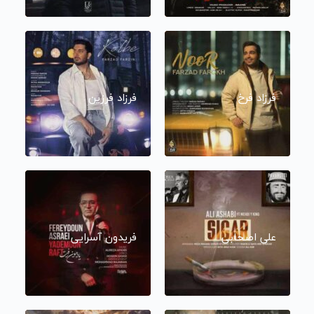
فرزاد فرخ
فرزاد فرزین
علی اصحابی
فریدون آسرایی