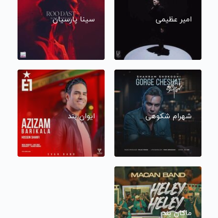
امیر عظیمی
سینا پارسیان
شهرام شکوهی
ایوان بند
ماکان بند