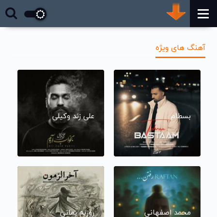
آهنگ های ویژه
بسطام
علی زند وکیلی
محمد اصفهانی
روزبه بمانی