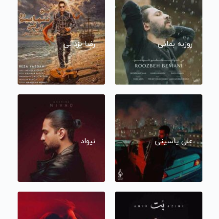
روزبه بمانی
رضا یزدانی
علی یاسینی
نیواد