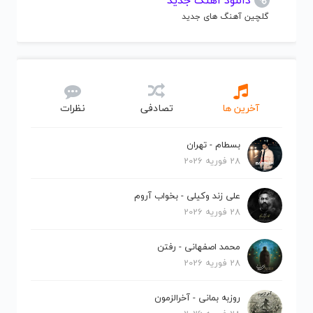
دانلود آهنگ جدید
گلچین آهنگ های جدید
آخرین ها
تصادفی
نظرات
بسطام - تهران
28 فوریه 2026
علی زند وکیلی - بخواب آروم
28 فوریه 2026
محمد اصفهانی - رفتن
28 فوریه 2026
روزبه بمانی - آخرالزمون