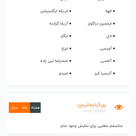
الهه
انریکه ایگلسیاس
ایمجین دراگونز
آریانا گرانده
ادل
ایگلز
آویسی
ایرج
آغاسی
احمدرضا نبی زاده
آلیسیا کیز
امینم
پربازدیدترین
هفته
ماه
سال
Most Visited
متاسفم مطلبی برای نمایش وجود ندارد