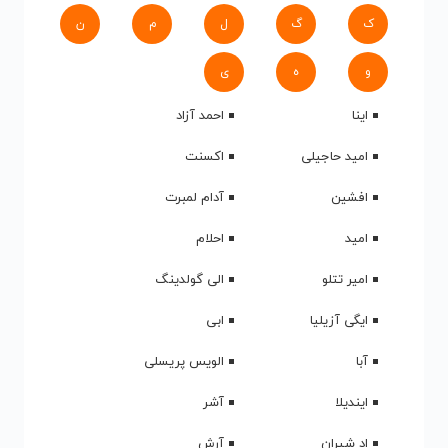
ک
گ
ل
م
ن
و
ه
ی
اینا
احمد آزاد
امید حاجیلی
اکسنت
افشین
آدام لمبرت
امید
احلام
امیر تتلو
الی گولدینگ
ایگی آزیلیا
ابی
آبا
الویس پریسلی
ایندیلا
آشر
اد شیران
آرش